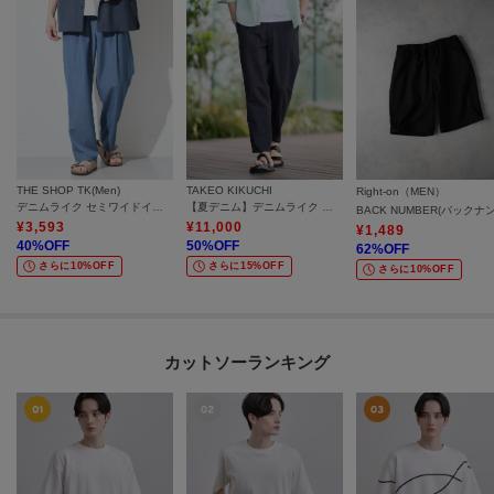
THE SHOP TK(Men)
TAKEO KIKUCHI
Right-on（MEN）
デニムライク セミワイドイージーパンツ ベルト要らず／洗濯機OK
【夏デニム】デニムライク メッシュイージーパンツ
¥
3,593
¥
11,000
¥
1,489
40
%OFF
50
%OFF
62
%OFF
さらに10%OFF
さらに15%OFF
さらに10%OFF
カットソーランキング