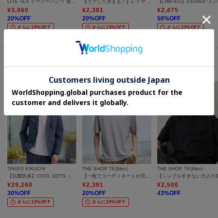
LITE TEX イージーパンツ 接触冷感/吸水速乾/UVカット/アンチピリング/イージーケア/洗濯機OK/セットアップ可
【ラクして決まる！】レイヤード風半袖Tシャツ 洗濯機OK
¥
3,960
¥
2,391
¥
2,475
20
%OFF
20
%OFF
50
%OFF
さらに10%OFF
さらに15%OFF
さらに20%OFF
セールアイテムからのおすすめ
TAKEO KIKUCHI
THE SHOP TK(Men)
THE SHOP TK(Men)
【抗菌防臭】COOL DOTS（R）ドビープリント ジャケット
【一枚でコーディネートが完成！】レイヤード風 キーネック 半袖Tシャツ 洗濯機OK
¥
29,260
¥
2,391
¥
2,500
30
%OFF
20
%OFF
43
%OFF
さらに15%OFF
さらに20%OFF