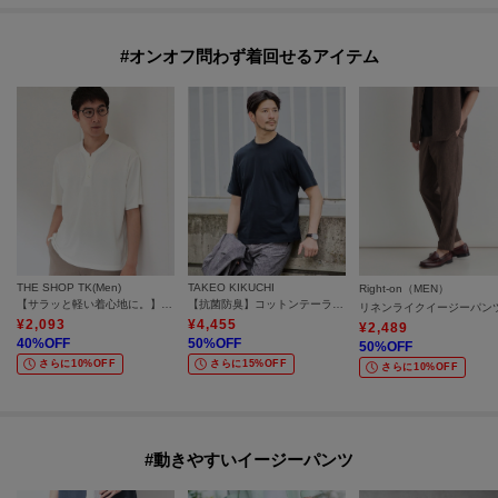
#オンオフ問わず着回せるアイテム
THE SHOP TK(Men)
TAKEO KIKUCHI
Right-on（MEN）
【サラッと軽い着心地に。】BO-NO HENLEY TEE/ボーノヘンリーネック Tシャツ 吸水速乾/洗濯機OK
【抗菌防臭】コットンテーラードTシャツ
リネンライクイージーパン
¥
2,093
¥
4,455
¥
2,489
40
%OFF
50
%OFF
50
%OFF
さらに10%OFF
さらに15%OFF
さらに10%OFF
#動きやすいイージーパンツ