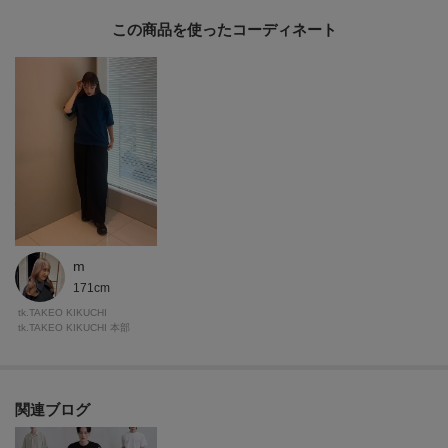
完売しているカラーの再入荷通知や、ラスト1点、セールの通知をお知らせい
この商品を使った
たします。
▼ブランドのお気に入り登録
新商品や再入荷など、いち早くブランドの情報を受け取ることができます。
■こちらの商品はtk.TAKEO KIKUCHI店舗では取り扱いがございませんのでお
問い合わせはコールセンターまで。
※照明の関係により、実際よりも色味が違って見える場合があります。ま
た、パソコン・スマートフォンなどの環境により、若干製品と画像のカラー
m
が異なる場合もございます。
171cm
tk.TAKEO KIKUCHI
tk.TAKEO KIKUCHI 本部
モデル情報：身長180cm B89 W72 H93 着用サイズ：03（L）
関連ブログ