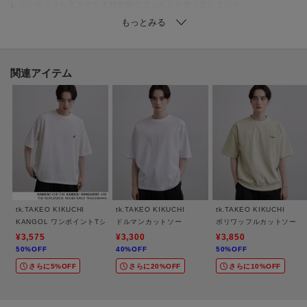
レル）のような丸みのある独創的なフォルムを生み出しました。
この計算されたパターンにより、オーバーサイズながらもだらしなく見え
ず、すっきりとバランス良く着こなせます。
デイリーユースに最適な、シンプルながらも存在感のある一着です。
関連アイテム
【推奨サイズ】
01サイズ（S）：160～170cm
02サイズ（M）：165～175cm
03サイズ（L）：170～180cm
04サイズ（XL）：175～185cm
※標準体型を基にした目安になります
－ BRAND CONCEPT －
tk.TAKEO KIKUCHI
tk.TAKEO KIKUCHI
tk.TAKEO KIKUCHI
時代を超えて支持されるトラディショナルなアイテムをベースに、アソビ心
KANGOL ワンポイントTシャツ
ドルマンカットソー
ポリワッフルカットソー
とストリートの自由な発想を取り入れ、日本独自のミックススタイルを提案
¥3,575
¥3,300
¥3,850
50%OFF
40%OFF
50%OFF
します。
さらに5%OFF
さらに20%OFF
さらに10%OFF
【気になる商品はお気に入り登録をおススメ】
▼商品のお気に入り登録