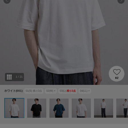
1
/
21
82
ホワイト(001)
01(S)
残り
3
点
02(M)
×
03(L)
残り
2
点
04(LL)
×