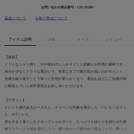
お問い合わせ商品番号：
C01-25366
返品について
お取り寄せについて
アイテム説明
詳細
サイズ
レビュー
【素材】
ドライなシャリ感と、やや硬めのしっかりとした肌触りが特徴の素材です。
油分が少なくドライな風合いで、非常にタフで耐久性が高いのがポイント。
洗濯を繰り返すことで徐々に生地が柔らかくなり、着込むほどにご自身の体
に馴染んでいく経年変化をお楽しみいただけます。
【デザイン】
トレンド感のあるルーズさと、クリーンな印象を両立した「バレルシルエッ
ト」のTシャツ。
肩を大きく落としたドロップショルダーと、たっぷりとゆとりを持たせた身
幅でリラックス感を演出しつつ、裾に向かって緩やかに絞ることで、樽（バ