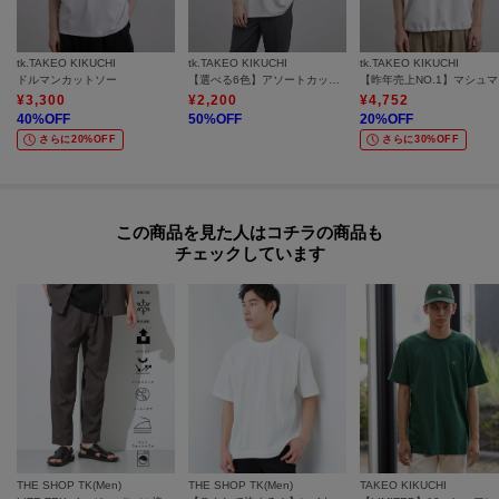
tk.TAKEO KIKUCHI
tk.TAKEO KIKUCHI
tk.TAKEO KIKUCHI
ドルマンカットソー
【選べる6色】アソートカットソー
【昨年
¥
3,300
¥
2,200
¥
4,752
40
%OFF
50
%OFF
20
%OFF
さらに20%OFF
さらに30%OFF
この商品を見た人はコチラの商品も
チェックしています
THE SHOP TK(Men)
THE SHOP TK(Men)
TAKEO KIKUCHI