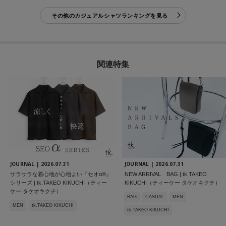
その他のカジュアルシャツランキングを見る
関連特集
JOURNAL |
2026.07.31
JOURNAL |
2026.07.31
サラサラな着心地が心地よい『セオα®』
NEW ARRIVAL BAG | tk.TAKEO
シリーズ | tk.TAKEO KIKUCHI（ティー
KIKUCHI（ティーケー タケオキクチ）
ケー タケオキクチ）
BAG
CASUAL
MEN
MEN
tk.TAKEO KIKUCHI
tk.TAKEO KIKUCHI