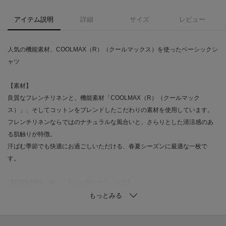
アイテム説明
詳細
サイズ
レビュー
人気の機能素材、COOLMAX（R）（クールマックス）を使ったベーシックシ
ャツ
【素材】
良質なフレンチリネンと、機能素材「COOLMAX（R）（クールマック
ス）」、そしてコットンをブレンドしたこだわりの素材を使用しています。
フレンチリネンならではのナチュラルな風合いと、さらりとした清涼感のあ
る肌触りが特徴。
汗ばむ季節でも快適にお過ごしいただける、春夏シーズンに最適な一枚で
す。
【COOLMAX（R）（クールマックス）とは】
ライクラ社が開発した、吸水速乾性と通気性を持つ高機能ポリエステル素
材。
特殊な断面構造の繊維が汗を素早く吸い上げて蒸発させ、気化熱で肌表面を