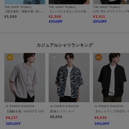
THE SHOP TK(Men)
THE SHOP TK(Men)
THE SHOP TK(Men)
【吸水速乾／接触冷感／防シワ／マシンウォッシャブル】ハイドロクール 半袖シャツ
【シンプルすぎない大人の表情】ケーブルフクレポロシャツ 吸水速乾/UVケア/洗濯機OK
¥
5,989
¥
2,500
¥
3,511
43
%OFF
20
%OFF
カジュアルシャツランキング
tk.TAKEO KIKUCHI
tk.TAKEO KIKUCHI
tk.TAKEO KIKUCHI
【接触冷感／UVCUT】COOL PLAY開襟シャツ
梨地クジラシャツ
【セットアップ対応可／
¥6,050
¥6,237
¥6,930
30%OFF
30%OFF