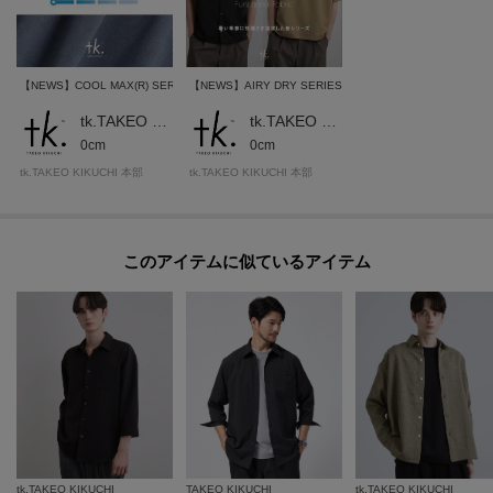
とストリートの自由な発想を取り入れ、日本独自のミックススタイルを提案
します。
【NEWS】COOL MAX(R) SERIES
【NEWS】AIRY DRY SERIES
【気になる商品はお気に入り登録をおススメ】
tk.TAKEO KIKUCHI OFFICIAL
tk.TAKEO KIKUCHI OFFICIAL
▼商品のお気に入り登録
0cm
0cm
完売しているカラーの再入荷通知や、ラスト1点、セールの通知をお知らせい
tk.TAKEO KIKUCHI 本部
tk.TAKEO KIKUCHI 本部
たします。
▼ブランドのお気に入り登録
新商品や再入荷など、いち早くブランドの情報を受け取ることができます。
このアイテムに似ているアイテム
■こちらの商品は tk.TAKEO KIKUCHI店舗では取り扱いがございませんのでお
問い合わせはコールセンターまで。
※照明の関係により、実際よりも色味が違って見える場合があります。ま
た、パソコン・スマートフォンなどの環境により、若干製品と画像のカラー
が異なる場合もございます。
tk.TAKEO KIKUCHI
TAKEO KIKUCHI
tk.TAKEO KIKUCHI