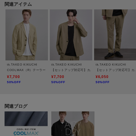
涼しくドライに保ちます。
関連アイテム
軽量でストレッチ性があり、洗濯後も乾きやすい素材です。
【デザイン】
季節の変わり目から真夏まで、ロングシーズン活躍する7分袖シャツ。
手首が覗く絶妙な袖丈が、コーディネートに軽やかな抜け感を演出します。
程よくゆとりを持たせたシルエットで、一枚で着るだけでなく、Tシャツやタ
ンクトップの上にラフに羽織るライトアウターとしてもおすすめ。
カジュアルなデニムからきれいめなスラックスまで、合わせるボトムスを選
tk.TAKEO KIKUCHI
tk.TAKEO KIKUCHI
tk.TAKEO KIKUCHI
ばない汎用性の高さも魅力です。
COOLMAX（R）テーラードジャケット
【セットアップ対応可】カルゼノーカラージャケット
【セットアップ対応可】カ
¥7,700
¥7,700
¥6,050
50%OFF
50%OFF
50%OFF
【推奨サイズ】
02サイズ（M）：165～175cm
03サイズ（L）：170～180cm
04サイズ（XL）：175～185cm
関連ブログ
※標準体型を基にした目安になります
－ BRAND CONCEPT －
時代を超えて支持されるトラディショナルなアイテムをベースに、アソビ心