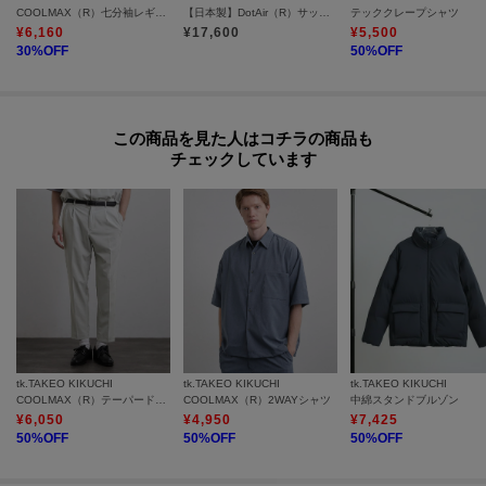
モデル情報：身長181cm B90 W72 H90 着用サイズ：03（L）
COOLMAX（R）七分袖レギュラーシャツ
【日本製】DotAir（R）サッカー7分袖シャツ
テッククレープシャツ
¥
6,160
¥
17,600
¥
5,500
30
%OFF
50
%OFF
この商品を見た人はコチラの商品も
チェックしています
tk.TAKEO KIKUCHI
tk.TAKEO KIKUCHI
tk.TAKEO KIKUCHI
COOLMAX（R）テーパードスラックス
COOLMAX（R）2WAYシャツ
中綿スタンドブルゾン
¥
6,050
¥
4,950
¥
7,425
50
%OFF
50
%OFF
50
%OFF