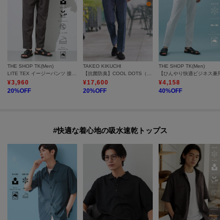
THE SHOP TK(Men)
TAKEO KIKUCHI
THE SHOP TK(Men)
LITE TEX イージーパンツ 接触冷感/吸水速乾/UVカット/アンチピリング/イージーケア/洗濯機OK/セットアップ可
【抗菌防臭】COOL DOTS（R）ドビープリント パンツ
¥
3,960
¥
17,600
¥
4,158
20
%OFF
20
%OFF
40
%OFF
#快適な着心地の吸水速乾トップス