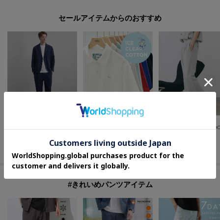
セールアイテムからのおすすめ
tk.TAKEO KIKUCHI
TAKEO KIKUCHI
tk.TAKEO KIKUCHI
【昨年ランキング1位！】AIRY DRY アソートセットアップ/上下2点セット/吸水速乾/UVカット/マシーンウォッシャブル/シングルジャケット/ダブルジャケット/ワイドテーパードパンツ
【接触冷感】アイスクリアコットン ワンポイント ポロシャツ
¥
9,900
¥
10,780
¥
6,930
40
%OFF
30
%OFF
30
%OFF
#きれいめパンツアイテム