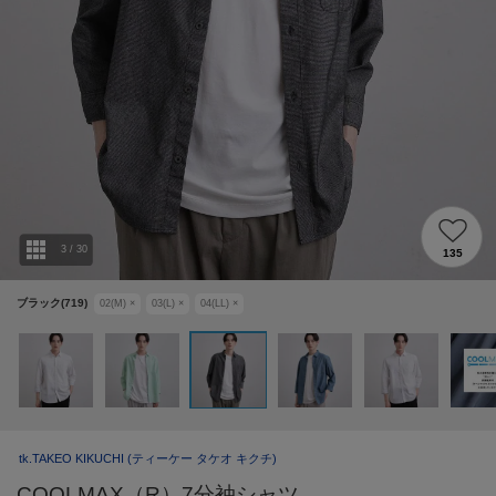
3
/
30
135
ブラック(719)
02(M)
×
03(L)
×
04(LL)
×
tk.TAKEO KIKUCHI
(ティーケー タケオ キクチ)
COOLMAX（R）7分袖シャツ