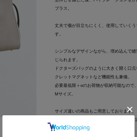
プラス。
丈夫で傷が目立ちにくく、使用していくう
す。
シンプルなデザインながら、埋め込んで縫
じられます。
ドクターズバッグのように大きく開く口元
クレットマグネットなど機能性も兼備。
必要最低限＋αのお荷物が収納可能なので
Mサイズ。
サイズ違いの商品もご用意しております。
ジョリー ライトシュリンク（S）：R97-71
素材違いの商品もご用意しております。