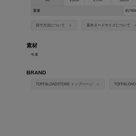
00
23cm
27cm
30cm
重量
約760
採寸方法について ＞
基本ヌードサイズについて 
素材
牛革
BRAND
TOFF&LOADSTONE トップページ ＞
TOFF&LO