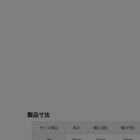
製品寸法
サイズ表記
高さ
幅(上部)
幅(下部)