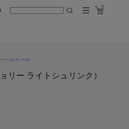
0
N
トーン(レディース))
hrink（ジョリー ライトシュリンク）