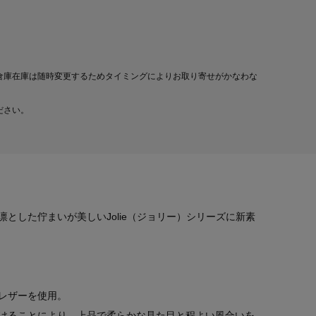
倉庫在庫は随時変更するためタイミングによりお取り寄せがかなわな
ださい。
とした佇まいが美しいJolie（ジョリー）シリーズに新素
レザーを使用。
けることにより、上品で柔らかな見た目と程よい風合いを