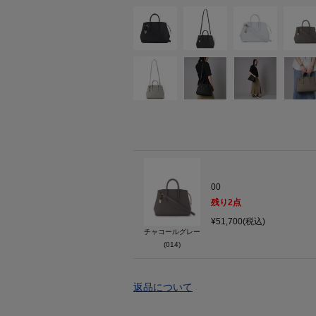
00
残り
2
点
¥51,700(税込)
チャコールグレー
(014)
返品について