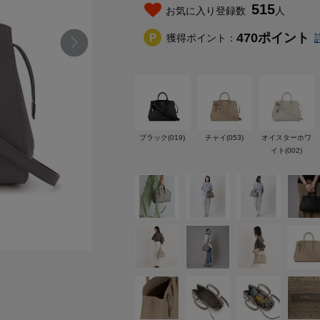
515
お気に入り登録数
人
470
ポイント
獲得ポイント：
ブラック(019)
チャイ(053)
オイスターホワ
イト(002)