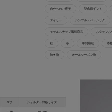
自分へのご褒美
記念日ギフト
デイリー
シンプル・ベーシック
モデルスナップ掲載商品
スタッフス
秋
冬
年間継続
春
秋冬物
オールシーズン物
マチ
ショルダー対応サイズ