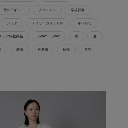
母の日ギフト
クリスマス
学校行事
シック
デイリーカジュアル
キレかわ
ナップ掲載商品
2WAY・3WAY
春
夏
物
夏物
春夏物
秋物
冬物