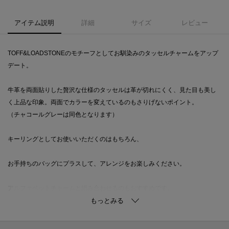
アイテム説明
詳細
サイズ
レビュー
TOFF&LOADSTONEのモチーフとしてお馴染みのタッセルチャームをアップ
デート。
牛革を両面貼りした贅沢な仕様のタッセルは革が切れにくく、見た目も美し
く上品な印象。両面でカラーを変えているのもさりげないポイント。
（チャコールグレーは同色となります）
キーリングとしてお使いいただくのはもちろん、
お手持ちのバッグにプラスして、アレンジをお楽しみください。
アルファベットチャームと組み合わせるのもおすすめです。
【お気に入り登録】
気になるアイテムは『お気に入り登録』がおすすめです。