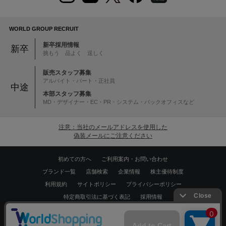
WORLD GROUP RECRUIT
新卒採用情報
新卒
挑もう 品よく 逞しく
販売スタッフ募集
アルバイト・パート・正社員
中途
本部スタッフ募集
MD・デザイナー・EC・PR・システム・バックオフィスなど
注意：当社のメールアドレスを使用した
偽装メールにご注意ください
初めての方へ
ご利用案内・お問い合わせ
ブランド一覧
店舗検索
企業情報
株主優待制度
利用規約
サイトポリシー
プライバシーポリシー
特定商取引法に基づく表記
採用情報
Copyrights © WORLD CO.,LTD. All rights reserved.