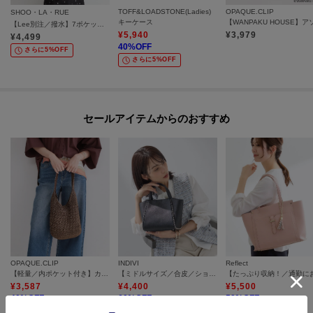
TOFF&LOADSTONE(Ladies)
OPAQUE.CLIP
SHOO・LA・RUE
キーケース
【Lee別注／撥水】7ポケットショルダーバッグ
¥
5,940
¥
3,979
¥
4,499
40
%OFF
さらに5%OFF
さらに5%OFF
セールアイテムからのおすすめ
OPAQUE.CLIP
INDIVI
Reflect
【軽量／内ポケット付き】カギ針ラメワンショルダーバッグ
【ミドルサイズ／合皮／ショルダー付】スタッズ風メタルバッグ
¥
3,587
¥
4,400
¥
5,500
40
%OFF
60
%OFF
50
%OFF
さらに20%OFF
さらに20%OFF
さらに10%OFF