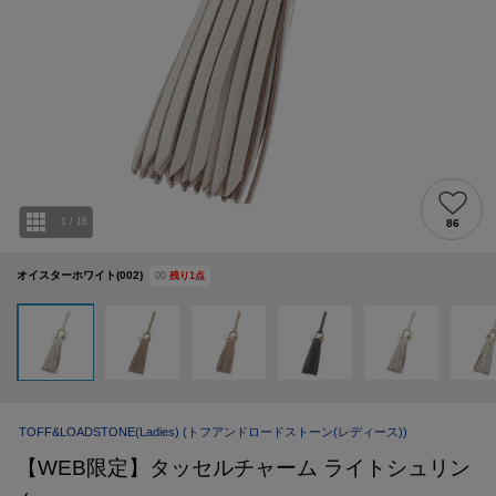
1
/
16
86
オイスターホワイト(002)
00
残り
1
点
TOFF&LOADSTONE(Ladies)
(トフアンドロードストーン(レディース))
【WEB限定】タッセルチャーム ライトシュリン