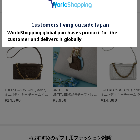
#ギフトにもおすすめのチャーム
TOFF&LOADSTONE(Ladies)
UNTITLED
TOFF&LOADSTONE(Ladie
ミニバディ キー チャーム クロコ
UNTITLED名品モチーフ バッグチャーム
¥
14,300
¥
3,960
¥
14,300
#おすすめのギフト用ファッション雑貨