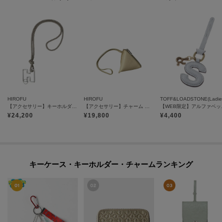
HIROFU
HIROFU
TOFF&LOADSTONE(Ladie
【アクセサリー】キーホルダー ストラップ レザー 本革（商品番号：P25-65510）
【アクセサリー】チャーム ポーチ レザー 本革（商品番号：P25－65611）
【WEB限
¥
24,200
¥
19,800
¥
4,400
キーケース・キーホルダー・チャームランキング