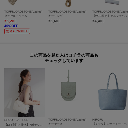
TOFF&LOADSTONE(Ladies)
TOFF&LOADSTONE(Ladies)
TOFF&LOADSTONE(Ladie
タッセルチャーム
キーリング
【WEB限
¥
5,280
¥
6,600
¥
4,400
40
%OFF
さらに5%OFF
この商品を見た人はコチラの商品も
チェックしています
TOFF&LOADSTONE(Ladies)
HIROFU
SHOO・LA・RUE
キーケース
【Lee別注／撥水】7ポケットショルダーバッグ