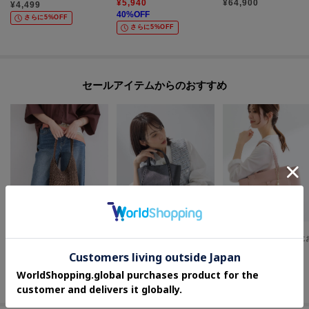
¥
5,940
¥
64,900
¥
4,499
40
%OFF
さらに5%OFF
さらに5%OFF
セールアイテムからのおすすめ
OPAQUE.CLIP
INDIVI
Reflect
【軽量／内ポケット付き】カギ針ラメワンショルダーバッグ
【ミドルサイズ／合皮／ショルダー付】スタッズ風メタルバッグ
¥
3,587
¥
4,400
¥
5,500
40
%OFF
60
%OFF
50
%OFF
さらに20%OFF
さらに20%OFF
さらに10%OFF