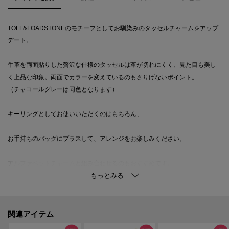
TOFF&LOADSTONEのモチーフとしてお馴染みのタッセルチャームをアップ
デート。
牛革を両面貼りした贅沢な仕様のタッセルは革が切れにくく、見た目も美し
く上品な印象。両面でカラーを変えているのもさりげないポイント。
（チャコールグレーは同色となります）
キーリングとしてお使いいただくのはもちろん、
お手持ちのバッグにプラスして、アレンジをお楽しみください。
アルファベットチャームと組み合わせるのもおすすめです。
【お気に入り登録】
気になるアイテムは『お気に入り登録』がおすすめです。
オンラインサイトの各アイテムにある「ハートマーク」をクリックして簡単
関連アイテム
に追加できます。