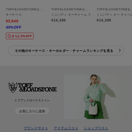
TOFF&LOADSTONE(Ladies)
TOFF&LOADSTONE(Ladies)
TOFF&LOA
キーケース
ミニバディ キーチャーム ライトシュリンク
ミニバディ キー チャー
¥14,300
¥14,300
¥5,940
40%OFF
さらに5%OFF
その他のキーケース・キーホルダー・チャームランキングを見る
トフアンドロードストーン
お気に入りに追加
ブランドサイト
アイテムリスト
ショップリスト