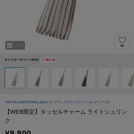
1
/
16
86
オイスターホワイト(002)
00
残り
1
点
TOFF&LOADSTONE(Ladies)
(トフアンドロードストーン(レディース))
【WEB限定】タッセルチャーム ライトシュリン
ク
¥8,800