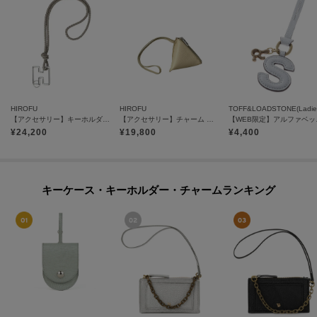
HIROFU
HIROFU
TOFF&LOADSTONE(Ladie
【アクセサリー】キーホルダー ストラップ レザー 本革（商品番号：P25-65510）
【アクセサリー】チャーム ポーチ レザー 本革（商品番号：P25－65611）
【WEB限
¥
24,200
¥
19,800
¥
4,400
キーケース・キーホルダー・チャームランキング