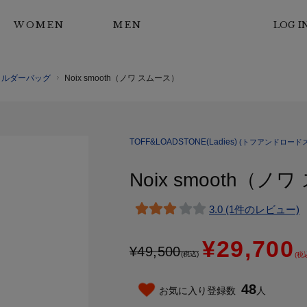
WOMEN
MEN
LOG I
ョルダーバッグ
Noix smooth（ノワ スムース）
TOFF&LOADSTONE(Ladies)
(トフアンドロードス
Noix smooth（ノ
3.0 (1件のレビュー)
¥29,700
¥
49,500
(税込)
(税
48
お気に入り登録数
人