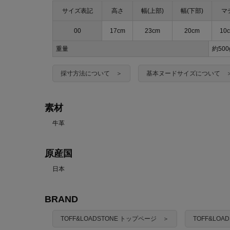
サイズ表記
高さ
幅(上部)
幅(下部)
マ
00
17cm
23cm
20cm
10
重量
約50
採寸方法について ＞
基本ヌードサイズについて 
素材
牛革
原産国
日本
BRAND
TOFF&LOADSTONE トップページ ＞
TOFF&LO