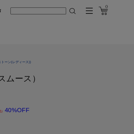
0
N
トーン(レディース))
ワ スムース）
40%OFF
込)