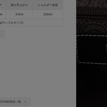
チ
持ち手上がり
ショルダー全長
cm
9.5cm
102cm
0g(サンプルサイズ)
＞
ADSTONE商品一覧 ＞