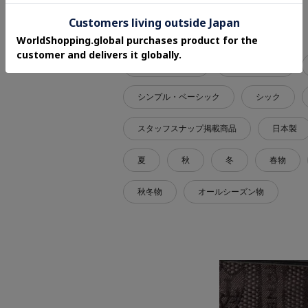
関連タグ
自分へのご褒美
母の日ギフト
シンプル・ベーシック
シック
スタッフスナップ掲載商品
日本製
夏
秋
冬
春物
秋冬物
オールシーズン物