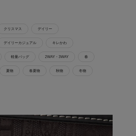
クリスマス
デイリー
デイリーカジュアル
キレかわ
軽量バッグ
2WAY・3WAY
春
夏物
春夏物
秋物
冬物