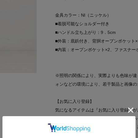
金具カラー：NI（ニッケル）
■着脱可能なショルダー付き
■ハンドル立ち上がり：9．5cm
■外装：底鋲付き、背胴オープンポケット×
■内装：オープンポケット×2、ファスナー
※照明の関係により、実際よりも色味が違
ォンなどの環境により、若干製品と画像の
【お気に入り登録】
気になるアイテムは『お気に入り登録』が
オンラインサイトの各アイテムにある「ハ
お気に入りアイテムが、在庫残りわずか・
します。