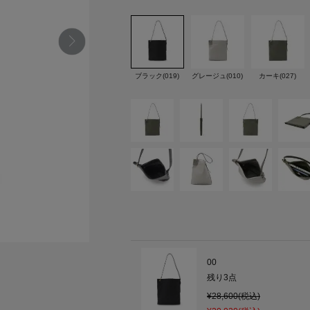
ブラック(019)
グレージュ(010)
カーキ(027)
00
残り
3
点
¥28,600(税込)