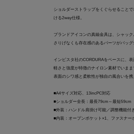
ショルダーストラップをくぐらせることで
ける2way仕様。
ブランドアイコンの真鍮金具は、シャック
さりげなくも存在感のあるパーツがバッグ
インビスタ社のCORDURAをベースに、
軽さと強度が特徴のナイロン素材でいまま
表面のシワ感と柔軟性が独自の風合いを携
■A4サイズ対応、13incPC対応
■ショルダー全長：最長79cm～最短59cm
■外装：ハンドル肩掛け可能／調整機能付
■内装：オープンポケット×1、ファスナー