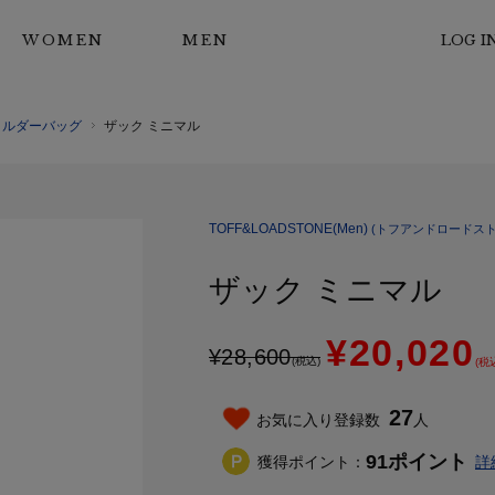
WOMEN
MEN
LOG I
ョルダーバッグ
ザック ミニマル
TOFF&LOADSTONE(Men)
(トフアンドロードスト
ザック ミニマル
¥20,020
¥
28,600
(税込)
(税
27
お気に入り登録数
人
91
ポイント
獲得ポイント：
詳