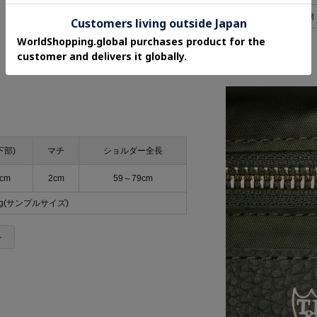
ストラップ調整可
オールシーズン物
下部)
マチ
ショルダー全長
cm
2cm
59～79cm
0g(サンプルサイズ)
＞