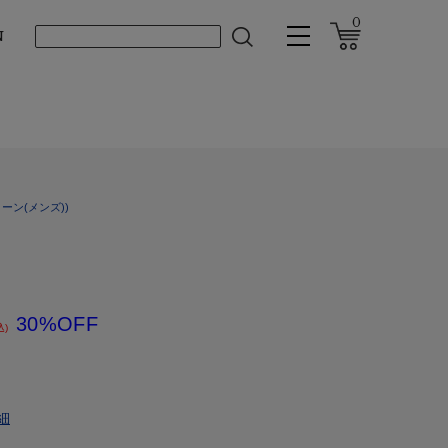
0
N
ーン(メンズ))
30%OFF
込)
細