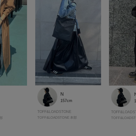
N
157cm
TOFF&LOADSTONE
TOFF&LOADS
TOFF&LOADSTONE 本部
本部
TOFF&LOADS