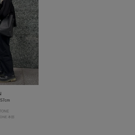
N
157cm
TONE
TONE 本部