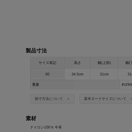
製品寸法
サイズ表記
高さ
幅(上部)
幅(
00
34.5cm
31cm
31
重量
約29
採寸方法について ＞
基本ヌードサイズについて 
素材
ナイロン100％ 牛革