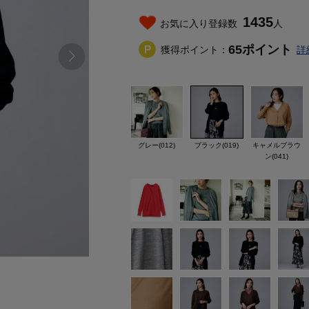
1435
お気に入り登録数
人
65
ポイント
獲得ポイント：
詳
グレー(012)
ブラック(019)
キャメルブラウ
ン(041)