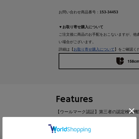
お問い合わせ商品番号：
153-34453
▼お取り寄せ購入について
ご注文後に商品のお手配をおこないますが、他
い場合がございます。
詳細は【
お取り寄せ購入について
】をご確認く
158cm
Features
【ウールマーク認証】第三者の認定検査機
ール製品にのみ付けられます。
【デザイン】