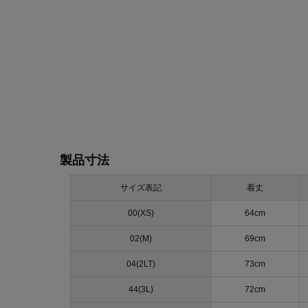
製品寸法
サイズ表記
着丈
00(XS)
64cm
02(M)
69cm
04(2LT)
73cm
44(3L)
72cm