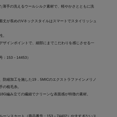
した薄手の洗えるウールシルク素材で、軽やかさとともに洗
着丈が長めのVネックスタイルはスマートでスタイリッシュ
性。
デザインポイントで、細部にまでこだわりを感じさせる一
153－14453）
防縮加工を施した19．5MICのエクストラファインメリノ
手の梳毛糸。
18G編み立ての繊細でクリーンな表面感が特徴の素材。
ーンスカート（商品番号：153－74402）や太すぎないス