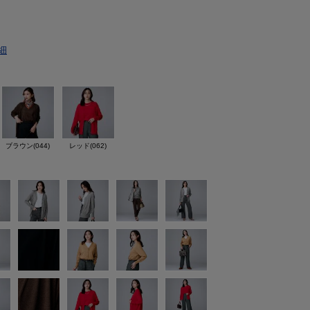
細
ブラウン(044)
レッド(062)