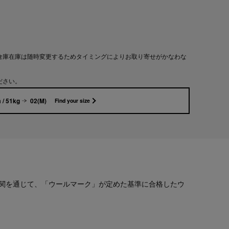
倉庫在庫は随時変更するためタイミングによりお取り寄せがかなわな
ださい。
 / 51kg
02(M)
Find your size
関を通じて、「ウールマーク」が定めた基準に合格したウ