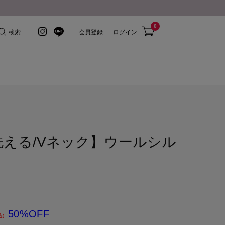
0
検索
会員登録
ログイン
洗える/Vネック】ウールシル
50%OFF
込)