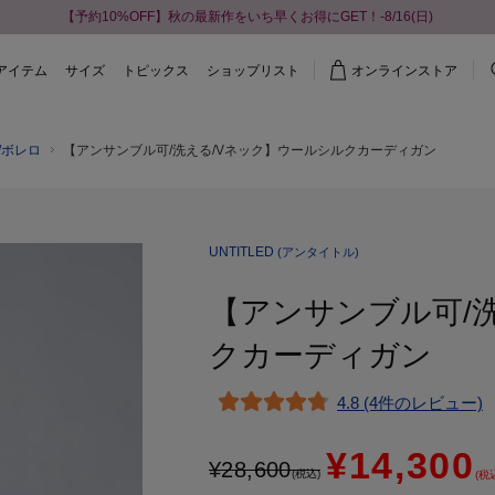
【予約10%OFF】秋の最新作をいち早くお得にGET！-8/16(日)
アイテム
サイズ
トピックス
ショップリスト
オンラインストア
/ボレロ
【アンサンブル可/洗える/Vネック】ウールシルクカーディガン
UNTITLED
(アンタイトル)
【アンサンブル可/
クカーディガン
4.8 (4件のレビュー)
¥14,300
¥
28,600
(税込)
(税