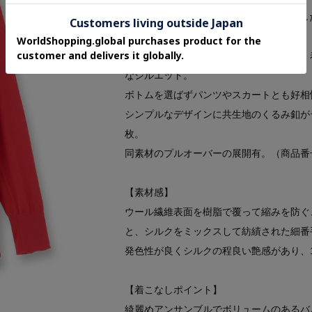
18Gエクストラハイゲージニットを使用
練された印象のVネックカーディガン。
シルクの程良い艶感とクリーンな目面で、
なシルエット。
ボトムを選ばずパンツやスカートとも好相
シンプルなデザインに共生地のくるみ釦が
枚。
同素材のプルオーバーの展開有。（商品番号：
【素材感】
ウール繊維表面を樹脂で覆って縮みを防ぐ、
と、シルクをミックスして紡績された細番
発色性が良くシルクの程良い艶感があり、
【着こなしポイント】
綺麗めアンサンブルでボリュームのあるバル