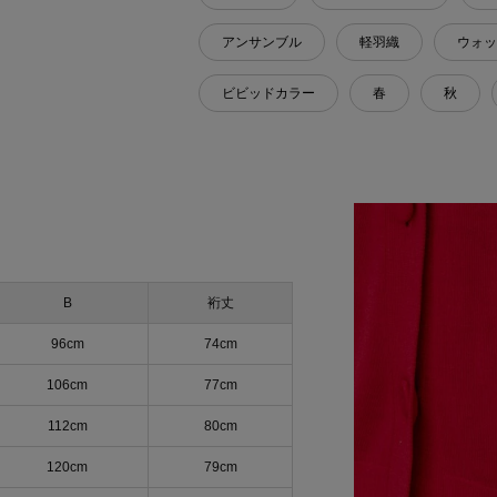
アンサンブル
軽羽織
ウォッ
ビビッドカラー
春
秋
B
裄丈
96cm
74cm
106cm
77cm
112cm
80cm
120cm
79cm