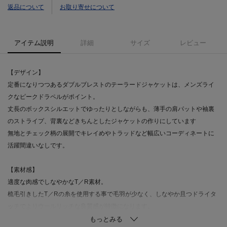
返品について
お取り寄せについて
アイテム説明
詳細
サイズ
レビュー
【デザイン】
定番になりつつあるダブルブレストのテーラードジャケットは、メンズライ
クなピークドラペルがポイント。
丈長のボックスシルエットでゆったりとしながらも、薄手の肩パットや袖裏
のストライプ、背裏などきちんとしたジャケットの作りにしています
無地とチェック柄の展開でキレイめやトラッドなど幅広いコーディネートに
活躍間違いなしです。
【素材感】
適度な肉感でしなやかなT／R素材。
梳毛引きしたT／Rの糸を使用する事で毛羽が少なく、しなやか且つドライタ
ッチでよりウールリッチな良質感が特徴になります。
無地と柄（チェック）の展開になります。