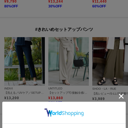
¥
9,790
¥
13,244
¥
11,440
80
%OFF
30
%OFF
60
%OFF
#きれいめセットアップパンツ
INDIVI
UNTITLED
SHOO・LA・RUE
【洗える／UVケア／SETUP可】着る日傘テーパードパンツ
【セットアップ可/接触冷感/吸水速乾】リラックスワイドパンツ
¥
13,200
¥
13,860
¥
3,989
30
%OFF
#洗練されたテーラードジャケット