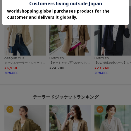
OPAQUE.CLIP
UNTITLED
UNTITLED
メッシュテーラードジャケット【洗濯機OK】
【セットアップ可/UVカット/通気性】エアリークール半袖ジャケット
¥
6,930
¥
24,200
¥
23,760
30
%OFF
20
%OFF
テーラードジャケットランキング