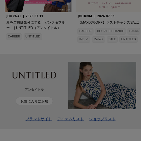
JOURNAL |
2026.07.31
JOURNAL |
2026.07.31
夏をご機嫌気分にする「ピンク＆ブル
【MAX80%OFF】ラストチャンスSALE
ー」 | UNTITLED（アンタイトル）
CAREER
COUP DE CHANCE
Dessin
CAREER
UNTITLED
INDIVI
Reflect
SALE
UNTITLED
アンタイトル
お気に入りに追加
ブランドサイト
アイテムリスト
ショップリスト