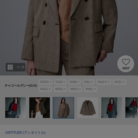
3
/
32
1027
00(XS)
×
01(S)
×
02(M)
×
03(L)
×
04(2LT)
×
42(2L)
×
チャコールグレー(214)
44(3L)
×
46(4L)
×
48(5L)
×
50(6L)
×
UNTITLED
(アンタイトル)