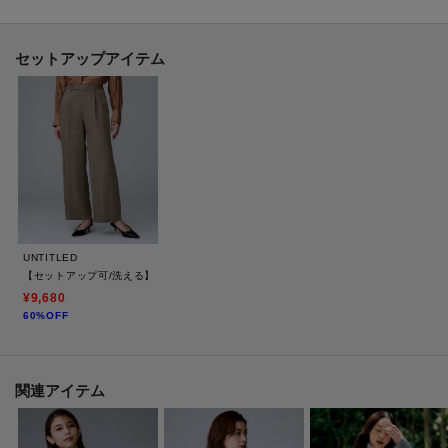
【着こなしポイント】
同素材のウールライクパンツ（商品番号：153－64400）とのハンサムなスタ
セットアップアイテム
イルはもちろん、バルーンスカート（商品番号：153－74402）と合わせて女
性らしさをプラスするスタイルもおすすめです。
【仕様】
・ポケット数：横×2
・裏地：背抜き仕立て
UNTITLED
※照明の関係により、実際よりも色味が違って見える場合があります。ま
【セットアップ可/洗える】ウールライク ワイドパンツ
た、パソコン・スマートフォンなどの環境により、若干製品と画像のカラー
¥9,680
60%OFF
が異なる場合もございます。
関連アイテム
モデル情報：身長163cm B80 W59 H82 着用サイズ：02（M）