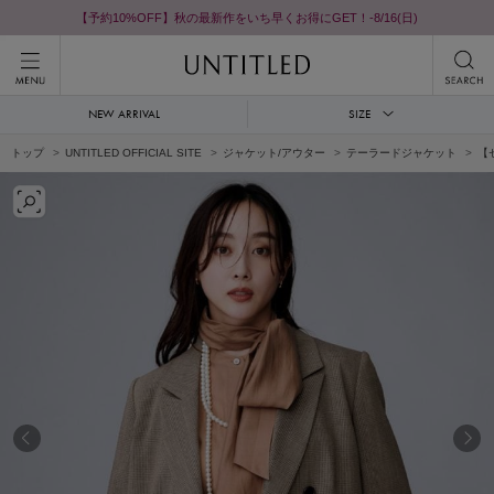
【予約10%OFF】秋の最新作をいち早くお得にGET！-8/16(日)
NEW ARRIVAL
SIZE
トップ
UNTITLED OFFICIAL SITE
ジャケット/アウター
テーラードジャケット
【