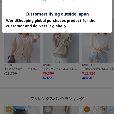
#幅広く活躍する洗えるトップス
UNTITLED
UNTITLED
UNTITLED
【洗える/清涼感】ドライタッチスリーブレスカーディガン
【アンサンブル可/洗える】シアーVネックニット
¥
18,700
¥
9,350
¥
12,320
50
%OFF
30
%OFF
フルレングスパンツランキング