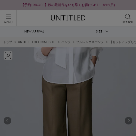
【予約10%OFF】秋の最新作をいち早くお得にGET！-8/16(日)
NEW ARRIVAL
SIZE
トップ
UNTITLED OFFICIAL SITE
パンツ
フルレングスパンツ
【セットアップ可/