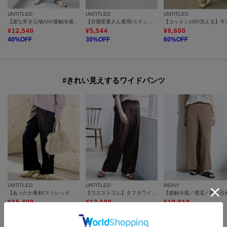
UNTITLED
UNTITLED
UNTITLED
【楽な穿き心地/UV/接触冷感】クリーンワイドパンツ
【古畑星夏さん着用/ステンレスチェーン】ニュアンスハートトップ
¥
12,540
¥
5,544
¥
6,600
40
%OFF
30
%OFF
60
%OFF
#きれい見えするワイドパンツ
UNTITLED
UNTITLED
INDIVI
【あったか素材/ストレッチ性】裏起毛ワイドパンツ
【ウエストゴム】タフタワイドパンツ
¥
15,400
¥
12,100
¥
10,010
30
%OFF
50
%OFF
30
%OFF