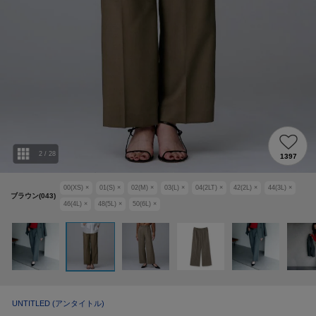
2
/
28
1397
00(XS)
×
01(S)
×
02(M)
×
03(L)
×
04(2LT)
×
42(2L)
×
44(3L)
×
ブラウン(043)
46(4L)
×
48(5L)
×
50(6L)
×
UNTITLED
(アンタイトル)