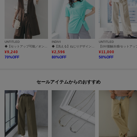
UNTITLED
INDIVI
UNTITLED
◆【セットアップ可能／オンオフ】ラミー混カラーレスジレ
◆【洗える】ねじりデザインTシャツ
¥
9,240
¥
2,596
¥
11,000
70
%OFF
80
%OFF
50
%OFF
セールアイテムからのおすすめ