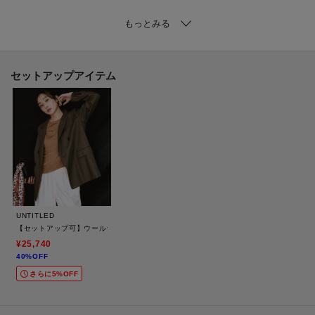
【着こなしポイント】
同素材のダブルブレストジャケット（商品番号：153－44400）とのセットア
ップはもちろん、シアーブラウス（商品番号：153－84401）やシアーロング
シャツ（商品番号：153－54401）との合わせもおすすめです。
セットアップアイテム
手洗い可なのも嬉しいポイント。
【仕様】
・ポケット数：横×2 後ろ×2
・前ファスナー
・ウエスト後ろゴム
・裏地なし
UNTITLED
【セットアップ可】ウールライク ダブルブレストジャケット
※照明の関係により、実際よりも色味が違って見える場合があります。ま
¥25,740
40%OFF
た、パソコン・スマートフォンなどの環境により、若干製品と画像のカラー
さらに5%OFF
が異なる場合もございます。