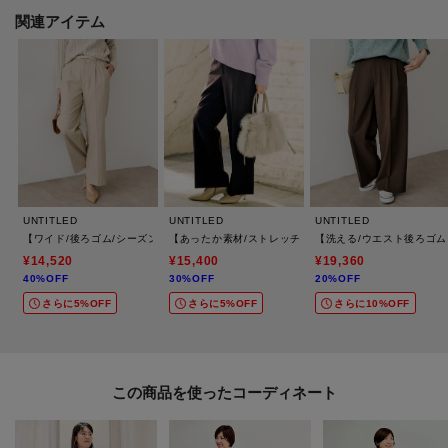
関連アイテム
【加工サービス（裾上げ加工）のご案内】有料
この商品は加工サービス(裾上げ加工)対応商品です。
在庫がある商品につきましては通常2週間前後でお届けいたします。
ご希望の場合は、製品寸法（股下の長さ）をご確認いただき、ショッピング
カート画面にて加工サービスを選択し、股下の長さを入力して下さい。
また、加工可能な股下の長さについては下記ご確認をお願いいたします。裾
出しの対応は行っておりませんので、製品寸法より長くすることはできませ
ん。
UNTITLED
UNTITLED
UNTITLED
※ジーンズ仕上げの場合、製品寸法より－3cmから加工可
【ワイド/後ろゴム/シーズンレス】シルクネップツイードパンツ
【あったか素材/ストレッチ性】裏起毛ワイドパンツ
【洗える/ウエスト後ろゴ
※シングル（レディス）仕上げの場合、製品寸法より－5cmから加工可
¥14,520
¥15,400
¥19,360
※シングル（メンズ）仕上げの場合、製品寸法より－9cmから加工可
40%OFF
30%OFF
20%OFF
※ダブル仕上げの場合、製品寸法より－11cmから加工可
さらに5%OFF
さらに5%OFF
さらに10%OFF
加工方法は商品よって異なりますので入力画面でご確認ください。
モデル情報：身長163cm B80 W59 H82 着用サイズ：02（M）
この商品を使った