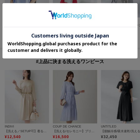
UNTITLED
UNTITLED
UNTITLED
【セットアップ可/UVカット/接触冷感/UVカット】リラクシーキーVネックブラウス
【UV/接触冷感/遮熱/通気性】スラブバンドカラーワンピース
¥
14,300
¥
21,560
¥
33,000
30
%OFF
#上品に決まる洗えるワンピース
INDIVI
COUP DE CHANCE
UNTITLED
【洗える／SETUP可】着る日傘ヨーク切り替えワンピース
【洗える/セレモニー】プリーツワンピース
¥
12,540
¥
16,500
¥
32,450