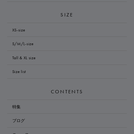
SIZE
XS-size
S/M/L-size
Tall & XL size
Size list
CONTENTS
特集
ブログ