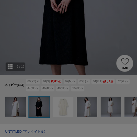
2
/
19
828
00(XS)
×
01(S)
残り
1
点
02(M)
×
03(L)
×
04(2LT)
残り
1
点
42(2L)
×
ネイビー(494)
44(3L)
×
46(4L)
×
48(5L)
×
50(6L)
×
UNTITLED
(アンタイトル)