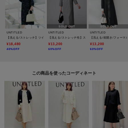
モデル情報：身長163cm B80 W59 H82 着用サイズ：02（M）
SOLD OUT
SOLD OUT
UNTITLED
UNTITLED
UNTITLED
【洗える/ストレッチ】ツイードジャージワンピース
【洗える/ストレッチ性】スーツライク ストライプワンピ
【洗える/前開き/フォーマ
¥18,480
¥13,200
¥13,200
40%OFF
60%OFF
60%OFF
この商品を使った