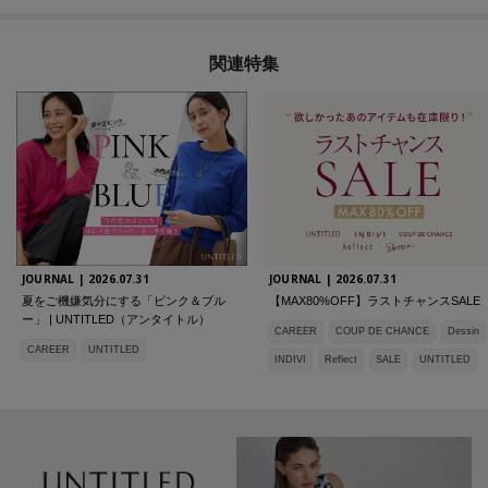
関連特集
JOURNAL |
2026.07.31
JOURNAL |
2026.07.31
夏をご機嫌気分にする「ピンク＆ブル
【MAX80%OFF】ラストチャンスSALE
ー」 | UNTITLED（アンタイトル）
CAREER
COUP DE CHANCE
Dessin
CAREER
UNTITLED
INDIVI
Reflect
SALE
UNTITLED