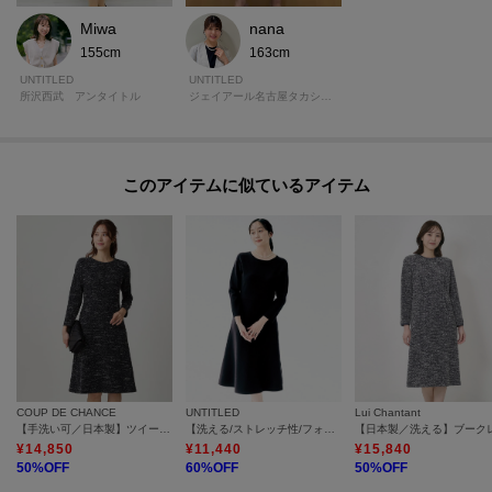
Miwa
nana
155cm
163cm
UNTITLED
UNTITLED
所沢西武 アンタイトル
ジェイアール名古屋タカシマヤ アンタイトル
このアイテムに似ているアイテム
COUP DE CHANCE
UNTITLED
Lui Chantant
【手洗い可／日本製】ツイード風ワンピース
【洗える/ストレッチ性/フォーマル】ニットワンピース
¥
14,850
¥
11,440
¥
15,840
50
%OFF
60
%OFF
50
%OFF