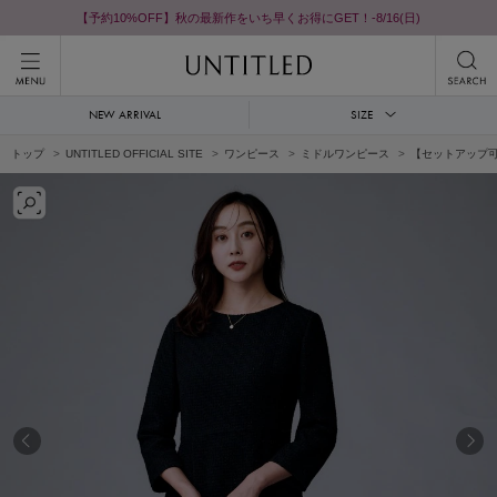
【予約10%OFF】秋の最新作をいち早くお得にGET！-8/16(日)
NEW ARRIVAL
SIZE
トップ
UNTITLED OFFICIAL SITE
ワンピース
ミドルワンピース
【セットアップ可