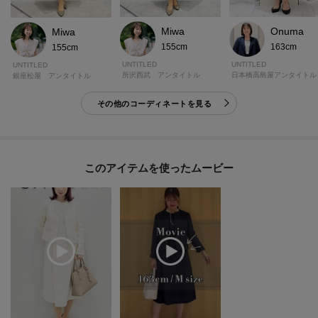
Miwa
Onuma
Miwa
155cm
163cm
155cm
UNTITLED
UNTITLED
UNTITLED
所沢西武 アンタイトル
日本橋高島屋アンタイトル
銀座松屋 アンタイトル
その他のコーディネートを見る
このアイテムを使ったムービー