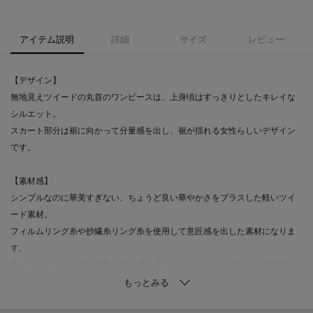
アイテム説明
詳細
サイズ
レビュー
【デザイン】
無地見えツイードの丸首のワンピースは、上身頃はすっきりとしたキレイな
シルエット。
スカート部分は裾に向かって分量感を出し、裾が揺れる女性らしいデザイン
です。
【素材感】
シンプルなのに華美すぎない、ちょうど良い華やかさをプラスした軽いツイ
ード素材。
フィルムリング糸や抄繊糸リング糸を使用して意匠感を出した素材になりま
す。
ライトなざっくり感と表面の凹凸感、フィルム糸による上品な光沢が特徴の
素材になります。