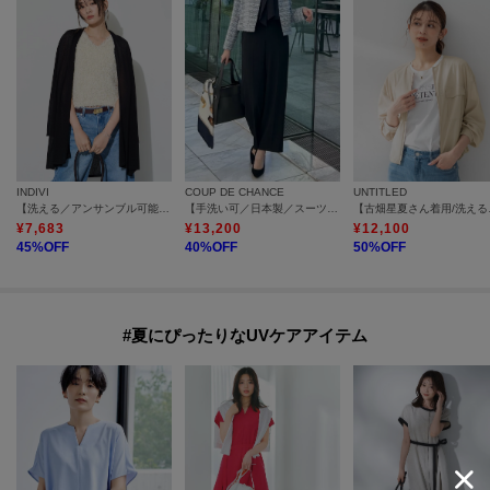
INDIVI
COUP DE CHANCE
UNTITLED
【洗える／アンサンブル可能】シアーストライプカーディガン
【手洗い可／日本製／スーツ可】センタープレスストレートワイドパンツ
【古畑星
¥
7,683
¥
13,200
¥
12,100
45
%OFF
40
%OFF
50
%OFF
#夏にぴったりなUVケアアイテム