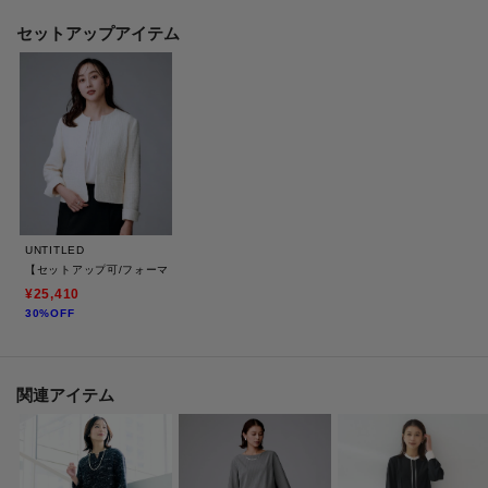
【着こなしポイント】
同素材のツイードジャケット（商品番号：153－44410）との合わせがおすす
セットアップアイテム
めです。
ご家族の大切な行事などのきちんとしたシーンにはもちろん、ワンピース単
品でも袖があるので1枚で着やすいです。
【仕様】
・ポケットなし
・後ろファスナー
・裏地あり
UNTITLED
【セットアップ可/フォーマル】ツイードジャケット
※アイボリー（404）はやや透け感があります。
¥25,410
30%OFF
※照明の関係により、実際よりも色味が違って見える場合があります。ま
関連アイテム
た、パソコン・スマートフォンなどの環境により、若干製品と画像のカラー
が異なる場合もございます。