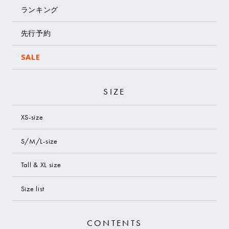
ランキング
先行予約
SALE
SIZE
XS-size
S/M/L-size
Tall & XL size
Size list
CONTENTS