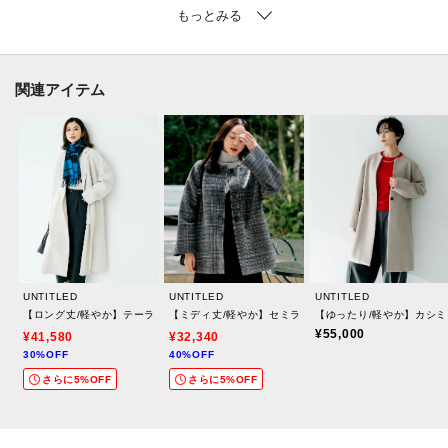
※照明の関係により、実際よりも色味が違って見える場合があります。ま
た、パソコン・スマートフォンなどの環境により、若干製品と画像のカラー
が異なる場合もございます。
関連アイテム
モデル情報：身長161cm B79 W58 H86 着用サイズ：02（M）
UNTITLED
UNTITLED
UNTITLED
【ロング丈/軽やか】テーラード リバーコート
【ミディ丈/軽やか】セミラグランリバー コート
【ゆったり/軽やか】カシ
¥55,000
¥41,580
¥32,340
30%OFF
40%OFF
さらに5%OFF
さらに5%OFF