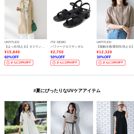
UNTITLED
ITS' DEMO
UNTITLED
【はっ水/洗える】タスランステンカラーコート
パファークロスサンダル
¥
15,840
¥
2,750
¥
12,320
60
%OFF
50
%OFF
30
%OFF
さらに20%OFF
さらに20%OFF
さらに10%OFF
#夏にぴったりなUVケアアイテム