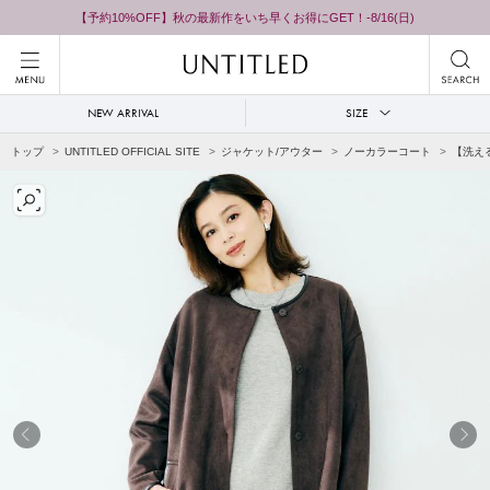
【予約10%OFF】秋の最新作をいち早くお得にGET！-8/16(日)
NEW ARRIVAL
SIZE
トップ
UNTITLED OFFICIAL SITE
ジャケット/アウター
ノーカラーコート
【洗え