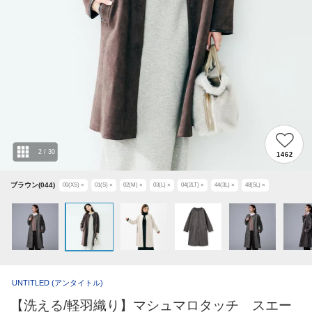
2
/
30
1462
ブラウン(044)
00(XS)
×
01(S)
×
02(M)
×
03(L)
×
04(2LT)
×
44(3L)
×
48(5L)
×
UNTITLED
(アンタイトル)
【洗える/軽羽織り】マシュマロタッチ スエー