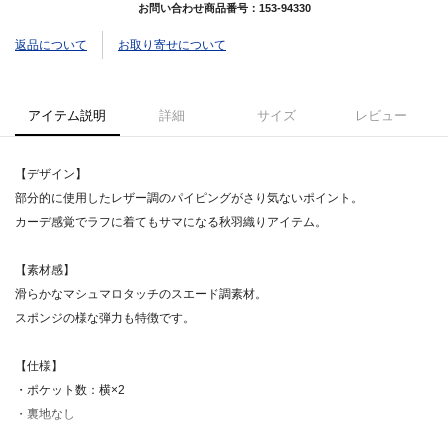
お問い合わせ商品番号：
153-94330
返品について
お取り寄せについて
アイテム説明
詳細
サイズ
レビュー
【デザイン】
部分的に使用したレザー調のパイピングがさり気ないポイント。
カーデ感覚でラフに着てもサマになる秋羽織りアイテム。
【素材感】
滑らかなマシュマロタッチのスエード調素材。
スポンジの様な弾力も特徴です。
【仕様】
・ポケット数：横×2
・裏地なし