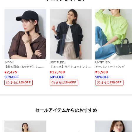
INDIVI
UNTITLED
UNTITLED
【着る日傘／UVケア】ミニマルキャップ
【はっ水】ライトコットンミリタリーコート
アーバントートバッグ
¥
2,475
¥
12,760
¥
5,500
50
%OFF
60
%OFF
50
%OFF
さらに10%OFF
さらに20%OFF
さらに15%OFF
セールアイテムからのおすすめ