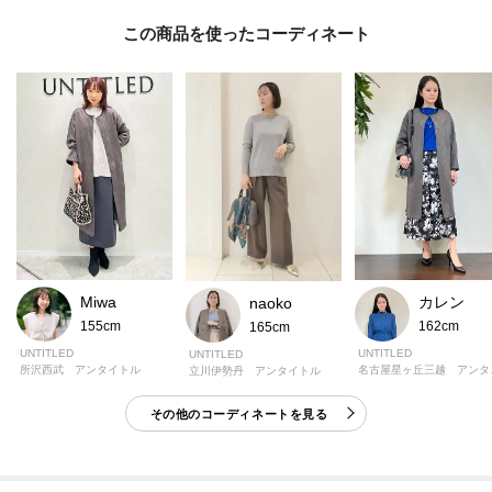
この商品を使った
Miwa
カレン
naoko
155cm
162cm
165cm
UNTITLED
UNTITLED
UNTITLED
所沢西武 アンタイトル
名古屋
立川伊勢丹 アンタイトル
その他のコーディネートを見る