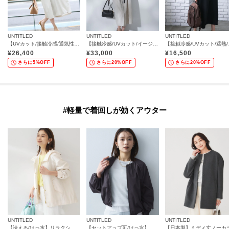
UNTITLED
UNTITLED
UNTITLED
【UVカット/接触冷感/通気性】エアリークールワンピース
【接触冷感/UVカット/イージーケア】配色ラインワンピース
【接触冷感/U
¥
26,400
¥
33,000
¥
16,500
さらに5%OFF
さらに20%OFF
さらに20%OFF
#軽量で着回しが効くアウター
UNTITLED
UNTITLED
UNTITLED
【洗える/はっ水】リラクシーマウンテンパーカー
【セットアップ可/はっ水】シャイニータイプライターブルゾン