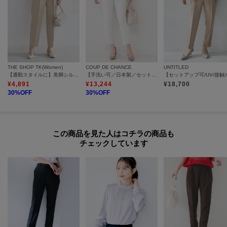
THE SHOP TK(Women)
COUP DE CHANCE
UNTITLED
【通勤スタイルに】美脚シルエット ダブルクロステーパードパンツ/セットアップ可
【手洗い可／日本製／セットアップ可】リネンライクテーパードパンツ
¥
4,891
¥
13,244
¥
18,700
30
%OFF
30
%OFF
この商品を見た人はコチラの商品も
チェックしています