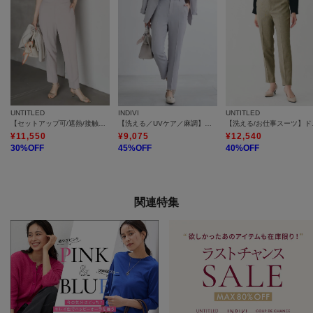
UNTITLED
INDIVI
UNTITLED
【セットアップ可/遮熱/接触冷感】リラクシーテーパードパンツ
【洗える／UVケア／麻調】テーパードパンツ
【洗える/
¥
11,550
¥
9,075
¥
12,540
30
%OFF
45
%OFF
40
%OFF
関連特集