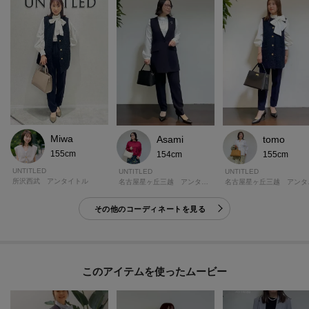
Miwa
Asami
tomo
155cm
154cm
155cm
UNTITLED
UNTITLED
UNTITLED
所沢西武 アンタイトル
名古屋星ヶ丘三越 アンタイトル
名古屋
その他のコーディネートを見る
このアイテムを使ったムービー