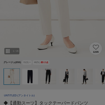
1
/
26
1235
グレージュ(050)
01(S)
×
48(5L)
残り
1
点
UNTITLED
(アンタイトル)
◆【通勤スーツ】タックテーパードパンツ