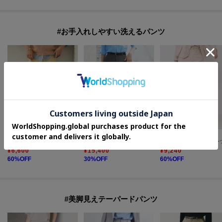
#お手入れしやすい洗えるパンツ
UNTITLED
UNTITLED
COUP DE CHANCE
【コットン100/洗える】サテンベイカーパンツ
【接触冷感/洗える/後ろウエストゴム】オックスワイドパンツ
¥
6,600
¥
15,400
¥
9,240
60
%OFF
30
%OFF
60
%OFF
#美脚見えテーパードパンツ