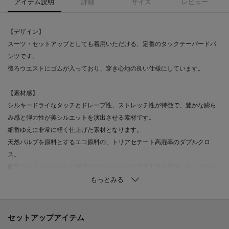
アイテム説明
詳細
サイズ
レビュー
【デザイン】
スーツ・セットアップとしても着用いただける、定番のタックテーパードパ
ンツです。
後ろウエストにゴムが入っており、穿き心地の良い仕様にしています。
【素材感】
シルキードライなタッチとドレープ性、ストレッチ性が特徴で、豊かな膨ら
み感と弾力性が美シルエットを演出させる素材です。
細番ゆえに非常に軽く仕上げた素材となります。
天然パルプを原料とするエコ原料の、トリアセテート高混率のダブルクロ
ス。
細番のトリアセテートと極細ポリエステルの仮撚加工糸を撚糸したハイグレ
ードの糸を使用した二重織素材になります。
【着こなしポイント】
同素材のテーラードジャケット（商品番号：153－42101）、ブラウス（商品
セットアップアイテム
番号：153－82101）とセットアップで着用いただけます。