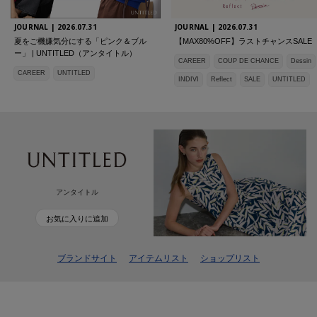
JOURNAL |
2026.07.31
JOURNAL |
2026.07.31
夏をご機嫌気分にする「ピンク＆ブル
【MAX80%OFF】ラストチャンスSALE
ー」 | UNTITLED（アンタイトル）
CAREER
COUP DE CHANCE
Dessin
CAREER
UNTITLED
INDIVI
Reflect
SALE
UNTITLED
アンタイトル
お気に入りに追加
ブランドサイト
アイテムリスト
ショップリスト