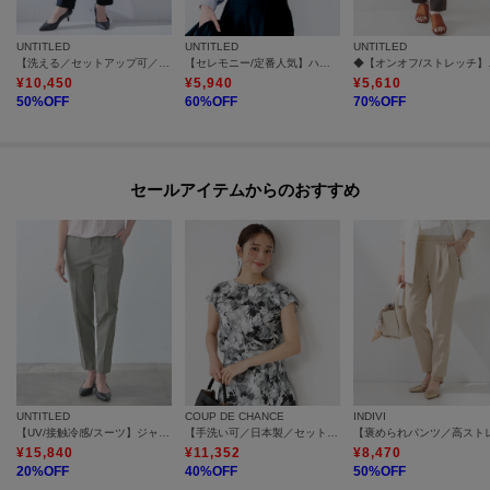
UNTITLED
UNTITLED
UNTITLED
【洗える／セットアップ可／吸水速乾】テーパードパンツ
【セレモニー/定番人気】ハイネックフリル ブラウス
◆【オン
¥
10,450
¥
5,940
¥
5,610
50
%OFF
60
%OFF
70
%OFF
セールアイテムからのおすすめ
UNTITLED
COUP DE CHANCE
INDIVI
【UV/接触冷感/スーツ】ジャージテーパードパンツ
【手洗い可／日本製／セットアップ可】アート的プリントブラウス
¥
15,840
¥
11,352
¥
8,470
20
%OFF
40
%OFF
50
%OFF