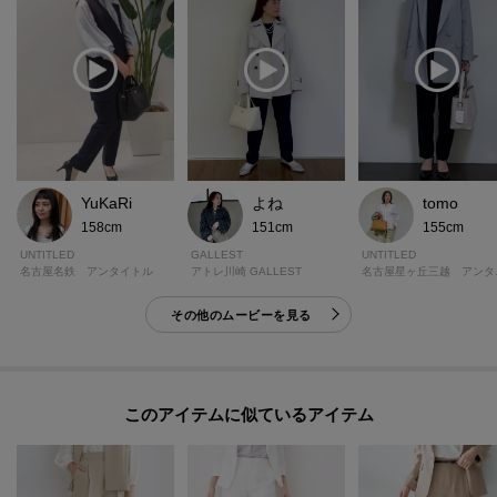
YuKaRi
よね
tomo
158cm
151cm
155cm
UNTITLED
GALLEST
UNTITLED
名古屋名鉄 アンタイトル
アトレ川崎 GALLEST
名古屋
その他のムービーを見る
このアイテムに似ているアイテム