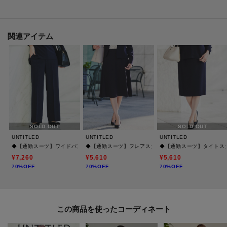
【仕様】
・ポケット数：横×2 後ろ×2
関連アイテム
・前ファスナー
・ウエスト後ろゴム
・裏地あり
※グレージュ（050）はやや透け感があります。
SOLD OUT
SOLD OUT
※照明の関係により、実際よりも色味が違って見える場合があります。ま
UNTITLED
UNTITLED
UNTITLED
た、パソコン・スマートフォンなどの環境により、若干製品と画像のカラー
◆【通勤スーツ】ワイドパンツ
◆【通勤スーツ】フレアスカート
◆【通勤スーツ】タイトス
が異なる場合もございます。
¥7,260
¥5,610
¥5,610
70%OFF
70%OFF
70%OFF
モデル情報：身長163cm B80 W59 H82 着用サイズ：02（M）
この商品を使った