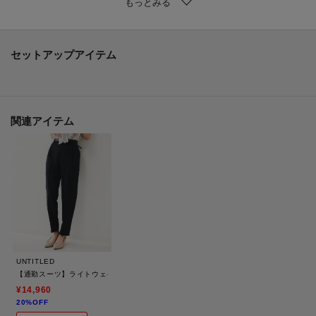
と、少し天日干し調のシワをミックスして仕上げております。
綺麗めなのにかっちりしすぎない、でもカジュアルすぎない少しリラックス
感もある新感覚の素材となっております。
イージーケア・UVカット・接触冷感の嬉しい多機能付き素材です。
セットアップアイテム
【着こなしポイント】
しわにもなりにくく、洗濯機洗いもできるお取り扱いしやすい素材で長いシ
ーズンで着用いただけます。
関連アイテム
ライトウェイトテーラードジャケット（商品番号：153－43100）、カラーレ
スジャケット（商品番号：153－43101）とのセットアップです。
【仕様】
・ポケット数：横×2
・後ろファスナー
・裏地あり
UNTITLED
※この製品は、太陽光線中の紫外線（UV）を通しにくくします。この効果は
【通勤スーツ】ライトウェイト テーパードパンツ
永久的ではありません。
¥14,960
20%OFF