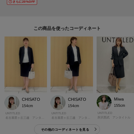
さらに20%OFF
※照明の関係により、実際よりも色味が違って見える場合があります。ま
た、パソコン・スマートフォンなどの環境により、若干製品と画像のカラー
が異なる場合もございます。
この商品を使った
モデル情報：身長161cm B79 W58 H86 着用サイズ：02（M）
Miwa
CHISATO
CHISATO
155cm
154cm
154cm
UNTITLED
UNTITLED
UNTITLED
所沢西武 アンタイトル
名古屋星ヶ丘三越 アンタイトル
名古屋星ヶ丘三越 アンタイトル
その他のコーディネートを見る