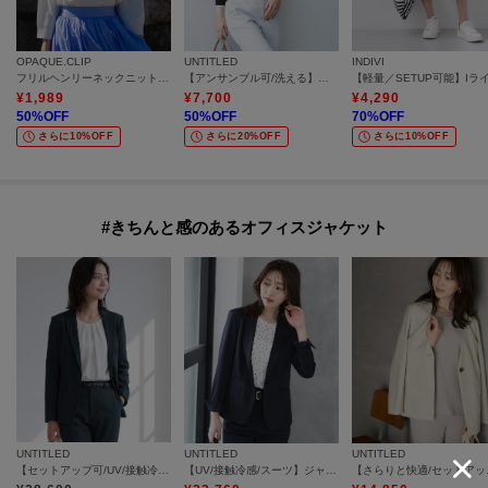
OPAQUE.CLIP
UNTITLED
INDIVI
フリルヘンリーネックニット【洗濯機OK／抗ピル】
【アンサンブル可/洗える】配色ハイゲージニットトップス
¥
1,989
¥
7,700
¥
4,290
50
%OFF
50
%OFF
70
%OFF
さらに10%OFF
さらに20%OFF
さらに10%OFF
#きちんと感のあるオフィスジャケット
UNTITLED
UNTITLED
UNTITLED
【セットアップ可/UV/接触冷感】エアリーテーラードジャケット
【UV/接触冷感/スーツ】ジャージテーラードジャケット
【さらりと快適