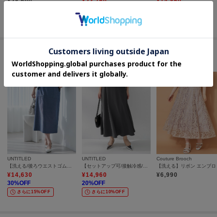
¥
28,600
¥
23,760
¥
14,850
20
%OFF
50
%OFF
さらに5%OFF
さらに10%OFF
さらに20%OFF
#イージーなウエストゴム スカート
UNTITLED
UNTITLED
Couture Brooch
【洗える/後ろウエストゴム】オックスアイラインスカート
【セットアップ可/接触冷感/遮熱】リラクシーフレアスカート
¥
14,630
¥
14,960
¥
6,990
30
%OFF
20
%OFF
さらに15%OFF
さらに10%OFF