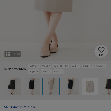
3
/
33
391
00(XS)
×
01(S)
×
02(M)
残り
8
点
03(L)
×
04(2LT)
×
42(2L)
×
ピンクベージュ(053)
44(3L)
×
46(4L)
×
48(5L)
×
UNTITLED
(アンタイトル)