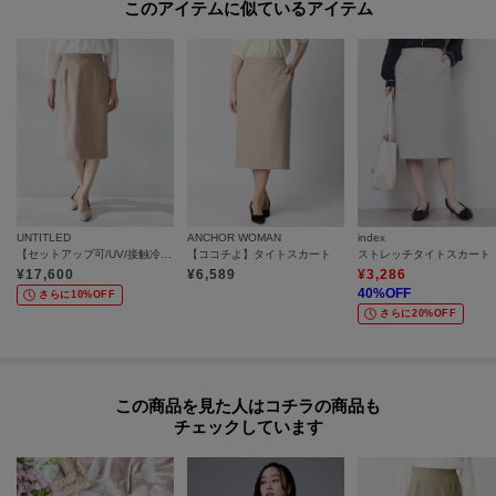
このアイテムに似ているアイテム
UNTITLED
ANCHOR WOMAN
index
【セットアップ可/UV/接触冷感】エアリータイトスカート
【ココチよ】タイトスカート
¥
17,600
¥
6,589
¥
3,286
40
%OFF
さらに10%OFF
さらに20%OFF
この商品を見た人はコチラの商品も
チェックしています