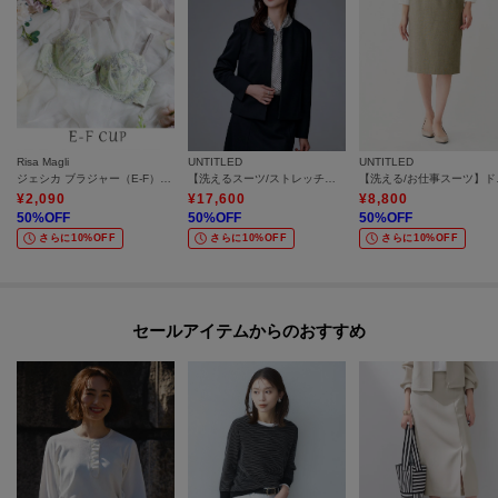
Risa Magli
UNTITLED
UNTITLED
ジェシカ ブラジャー（E-F）＜スウィートリッチ＞
【洗えるスーツ/ストレッチ】ウール混ジャージ ノーカラージャケット
【洗える/
¥
2,090
¥
17,600
¥
8,800
50
%OFF
50
%OFF
50
%OFF
さらに10%OFF
さらに10%OFF
さらに10%OFF
セールアイテムからのおすすめ