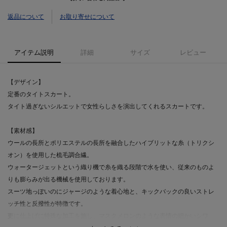
返品について
お取り寄せについて
アイテム説明
詳細
サイズ
レビュー
【デザイン】
定番のタイトスカート。
タイト過ぎないシルエットで女性らしさを演出してくれるスカートです。
【素材感】
ウールの長所とポリエステルの長所を融合したハイブリットな糸（トリクシ
オン）を使用した梳毛調合繊。
ウォータージェットという織り機で糸を織る段階で水を使い、従来のものよ
りも膨らみが出る機械を使用しております。
スーツ地っぽいのにジャージのような着心地と、キックバックの良いストレ
ッチ性と反撥性が特徴です。
更に仕上げに特殊な加工を施し、マスクメロンのような表情の細かいシワ