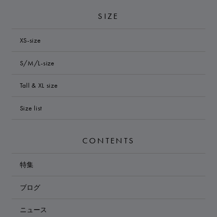
SIZE
XS-size
S/M/L-size
Tall & XL size
Size list
CONTENTS
特集
ブログ
ニュース