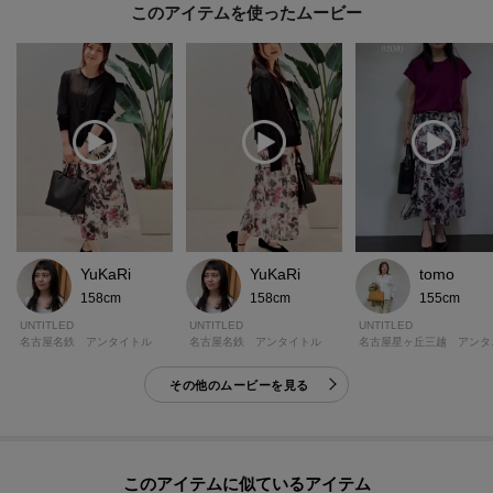
このアイテムを使ったムービー
YuKaRi
YuKaRi
tomo
158cm
158cm
155cm
UNTITLED
UNTITLED
UNTITLED
名古屋名鉄 アンタイトル
名古屋名鉄 アンタイトル
名古屋
その他のムービーを見る
このアイテムに似ているアイテム