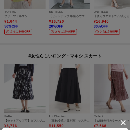
YORIMO
UNTITLED
UNTITLED
プリーツドルマン
【セットアップ可/後ろウエストゴム/光沢感】ローンフレアスカート
【後ろウエ
¥
1,644
¥
16,720
¥
16,940
50
%OFF
20
%OFF
30
%OFF
さらに20%OFF
さらに10%OFF
さらに5%OFF
#女性らしいロング・マキシ スカート
Reflect
Lui Chantant
Reflect
【セットアップ可】ダブルジャカードニットフレアスカート
【接触冷感／日本製】サスティナロングスカート
【WEB先行カラ
¥
6,776
¥
11,550
¥
7,568