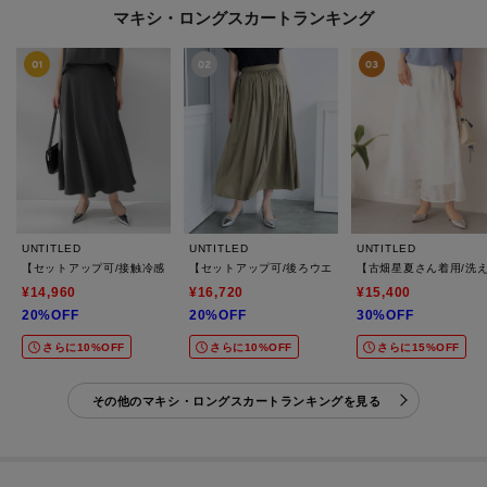
マキシ・ロングスカートランキング
UNTITLED
UNTITLED
UNTITLED
【セットアップ可/接触冷感/遮熱】リラクシーフレアスカート
【セットアップ可/後ろウエストゴム/光沢感】ローンフ
【古畑星夏さん着用/洗
¥14,960
¥16,720
¥15,400
20%OFF
20%OFF
30%OFF
さらに10%OFF
さらに10%OFF
さらに15%OFF
その他のマキシ・ロングスカートランキングを見る