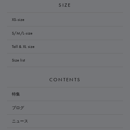
SIZE
XS-size
S/M/L-size
Tall & XL size
Size list
CONTENTS
特集
ブログ
ニュース