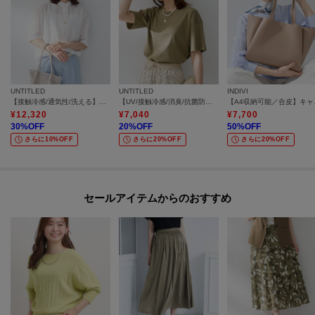
UNTITLED
UNTITLED
INDIVI
【接触冷感/通気性/洗える】スタンドカラーフリルブラウス
【UV/接触冷感/消臭/抗菌防臭】ベーシックTシャツ
【A4収
¥
12,320
¥
7,040
¥
7,700
30
%OFF
20
%OFF
50
%OFF
さらに10%OFF
さらに20%OFF
さらに20%OFF
セールアイテムからのおすすめ