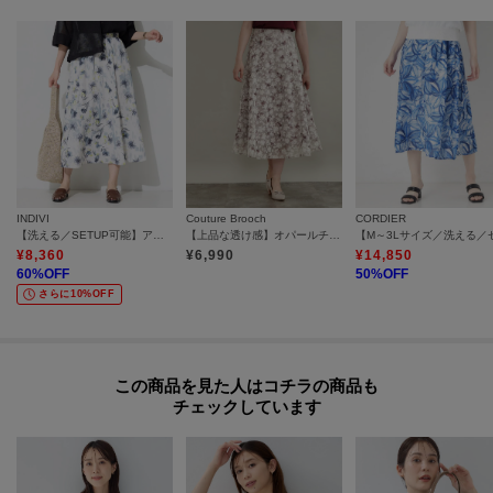
INDIVI
Couture Brooch
CORDIER
【洗える／SETUP可能】アートフラワープリントスカート
【上品な透け感】オパールチェック花柄スカート【洗濯機可】
¥
8,360
¥
6,990
¥
14,850
60
%OFF
50
%OFF
さらに10%OFF
この商品を見た人はコチラの商品も
チェックしています