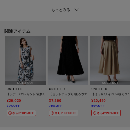
【着こなしポイント】
トップスをインして着ていただくのがおすすめです。
【仕様】
関連アイテム
・ポケットなし
・左脇ファスナー
・ウエスト後ろゴム
・裏地あり
※こちらの商品はやや透け感があります。
SOLD OUT
SOLD OUT
UNTITLED
UNTITLED
UNTITLED
※照明の関係により、実際よりも色味が違って見える場合があります。ま
【シアー/エレガント/花柄/夏ワンピ】ペイントフラワーワンピース
【セットアップ可/後ろウエストゴム】フェザーマーメイ
【はっ水/ナイロン/後ろ
た、パソコン・スマートフォンなどの環境により、若干製品と画像のカラー
¥20,020
¥7,260
¥10,450
30%OFF
70%OFF
50%OFF
が異なる場合もございます。
さらに10%OFF
さらに30%OFF
さらに20%OFF