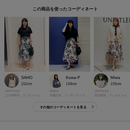
モデル情報：身長161cm B79 W58 H86 着用サイズ：02（M）
この商品を使った
SAHO
Kuwa-P
Miwa
152cm
159cm
155cm
UNTITLED
INDIVI
UNTITLED
立川伊勢丹 アンタイトル
札幌大丸 インディヴィラージ
所沢西武 アンタイトル
その他のコーディネートを見る