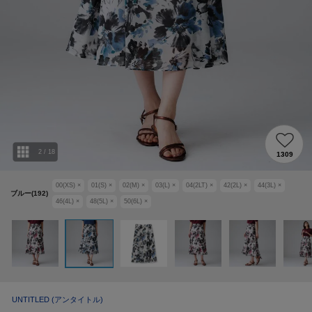
2
/
18
1309
00(XS)
×
01(S)
×
02(M)
×
03(L)
×
04(2LT)
×
42(2L)
×
44(3L)
×
ブルー(192)
46(4L)
×
48(5L)
×
50(6L)
×
UNTITLED
(アンタイトル)