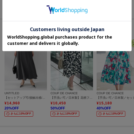
60
%OFF
50
%OFF
60
%OFF
さらに10%OFF
さらに5%OFF
さらに10%OFF
#イージーなウエストゴム スカート
UNTITLED
COUP DE CHANCE
COUP DE CHANCE
【セットアップ可/接触冷感/遮熱】リラクシーフレアスカート
【手洗い可／日本製】花柄フレアスカート
¥
14,960
¥
10,450
¥
15,180
20
%OFF
50
%OFF
40
%OFF
さらに10%OFF
さらに10%OFF
さらに10%OFF