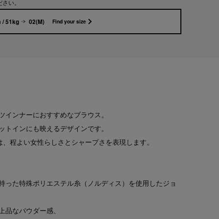
ださい。
 / 51kg
02(M)
Find your size
ツインナーにおすすめなブラウス。
ットインにも映えるデザインです。
は、程よい女性らしさとシャープさを表現します。
持った特殊ポリエステル糸（ノルディス）を使用したジョ
上品なパウダー感、