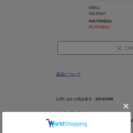
50(6L)
SOLDOUT
¥18,700(税込)
¥9,350(税込)
この
返品について
お問い合わせ商品番号：
153-83308
▼お取り寄せ購入について
ご注文後に商品のお手配をおこないますが、他
い場合がございます。