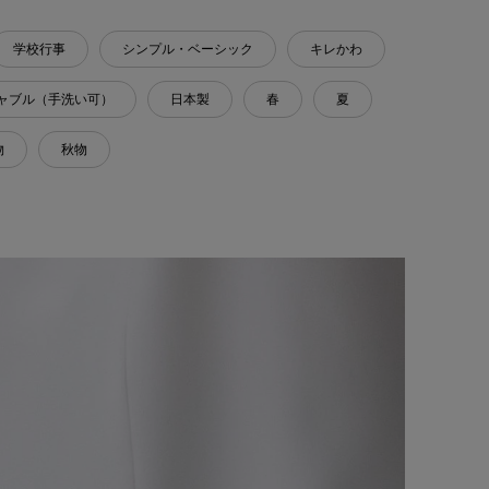
学校行事
シンプル・ベーシック
キレかわ
ャブル（手洗い可）
日本製
春
夏
物
秋物