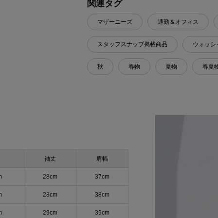
関連タグ
マザーニーズ
通勤＆オフィス
スタッフスナップ掲載商品
ウォッシ
秋
春物
夏物
春夏
袖丈
肩幅
m
28cm
37cm
m
28cm
38cm
m
29cm
39cm