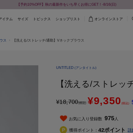
【予約10%OFF】秋の最新作をいち早くお得にGET！-8/16(日)
アイテム
サイズ
トピックス
ショップリスト
オンラインストア
ウス
【洗える/ストレッチ/通勤】Vネックブラウス
UNTITLED
(アンタイトル)
【洗える/ストレッ
¥9,350
¥
18,700
(税込)
(税込)
975
お気に入り登録数
人
42
ポイント
獲得ポイント：
詳