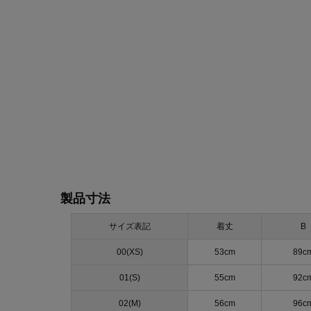
製品寸法
サイズ表記
着丈
B
00(XS)
53cm
89c
01(S)
55cm
92c
02(M)
56cm
96c