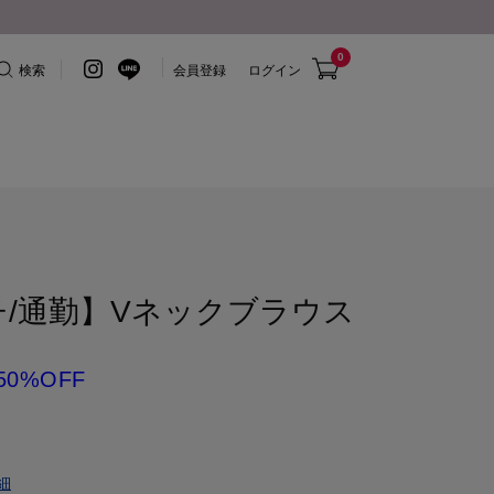
0
検索
会員登録
ログイン
チ/通勤】Vネックブラウス
50%OFF
細