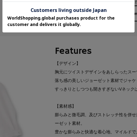
詳細は【
お取り寄せ購入について
】をご確認く
158cm
Features
【デザイン】
胸元にツイストデザインをあしらったスー
落ち感の美しいジョーゼット素材でジャケ
すっきりとしつつも開きすぎないVネック
【素材感】
膨らみと微毛調、及びストレッチ性を併せ
ーゼット素材。
豊かな膨らみと快適な着心地、マイルドで