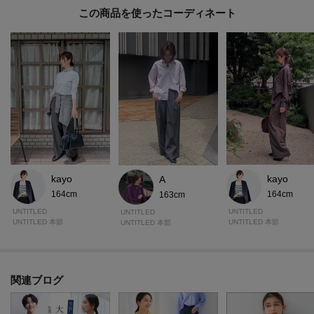
・ポケット数：横×2 後ろ×2
この商品を使った
・前ファスナー
・ウエスト後ろゴム
・裏地なし
※照明の関係により、実際よりも色味が違って見える場合があります。ま
た、パソコン・スマートフォンなどの環境により、若干製品と画像のカラー
が異なる場合もございます。
【プレオーダー商品をご注文時の注意点】
kayo
kayo
A
◆お届け予定について
164cm
164cm
163cm
工場の生産の都合上、お届け予定が変更になる場合がございます。
UNTITLED
UNTITLED
UNTITLED
発送日の前後については予めご了承ください。
UNTITLED 本部
UNTITLED 本部
UNTITLED 本部
◆商品画像・商品情報について
実際の商品と仕様、加工、サイズ、素材等が若干異なる場合がございます。
取り扱い方法に関して商品に付いている洗濯ネーム・注意下げ札をご確認く
関連ブログ
ださい。
◆注文取り消し・返品が可能です。商品着荷後の返品も可能です。（ただし