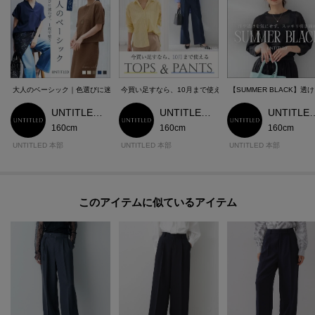
返品送料はお客様負担になります。）
◆お届け時期の違う予約商品を、複数点カートに入れた場合、カートグルー
プは1つになり、商品が全て揃ってからの発送となります。
各お届け時期毎に、商品の発送をご希望の場合は1点づつカートに入れてご購
入ください。
カートグループについてはこちら
大人のベーシック｜色選びに迷わず、1枚で整う
今買い足すなら、10月まで使えるトップス＆パンツ
【SUMMER BLACK】
UNTITLED 本部スタッフ
UNTITLED 本部スタッフ
UNTITLED
160cm
160cm
160cm
【加工サービス（裾上げ加工）のご案内】有料
UNTITLED 本部
UNTITLED 本部
UNTITLED 本部
この商品は加工サービス(裾上げ加工)対応商品です。
在庫がある商品につきましては通常2週間前後でお届けいたします。
ご希望の場合は、製品寸法（股下の長さ）をご確認いただき、ショッピング
このアイテムに似ているアイテム
カート画面にて加工サービスを選択し、股下の長さを入力して下さい。
また、加工可能な股下の長さについては下記ご確認をお願いいたします。裾
出しの対応は行っておりませんので、製品寸法より長くすることはできませ
ん。
※ジーンズ仕上げの場合、製品寸法より－3cmから加工可
※シングル（レディス）仕上げの場合、製品寸法より－5cmから加工可
※シングル（メンズ）仕上げの場合、製品寸法より－9cmから加工可