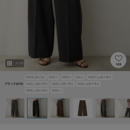
2
/
23
153
00(XS)
残り
3
点
01(S)
○
02(M)
○
03(L)
○
04(2LT)
お取り寄せ
ブラック(019)
42(2L)
お取り寄せ
44(3L)
お取り寄せ
46(4L)
お取り寄せ
48(5L)
お取り寄せ
50(6L)
×