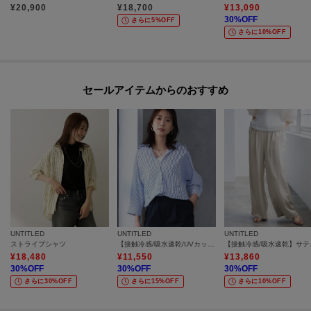
¥
20,900
¥
18,700
¥
13,090
30
%OFF
さらに5%OFF
さらに10%OFF
セールアイテムからのおすすめ
UNTITLED
UNTITLED
UNTITLED
ストライプシャツ
【接触冷感/吸水速乾/UVカット】ドルマンスリーブシャツ
【接触冷
¥
18,480
¥
11,550
¥
13,860
30
%OFF
30
%OFF
30
%OFF
さらに30%OFF
さらに15%OFF
さらに10%OFF