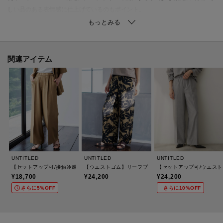
しい品のある表情感に仕上げているのもポイント。
見た目の綺麗さにこだわった素材になります。
【着こなしポイント】
ブラウスやニットを合わせるだけで、洗練された大人のバランスに。
関連アイテム
足元はフラットやローヒールと好相性で、通勤から週末まで活躍します。
トップスをインすると、より脚長でスマートな印象に仕上がります。
【スタッフ着用コメント】
スタッフA 163cm/普段のサイズ：ボトムス S(01サイズ)/着用サイズ:M(02サイ
ズ）
他のワイドパンツと比べても、よりワイドなシルエットですが、すっきりと
した印象で大人っぽく着こなせました。
UNTITLED
UNTITLED
UNTITLED
ほどよいリラックス感がありながら、上品な光沢感があるのできれいめなス
【セットアップ可/接触冷感/通気性】エアリークールワイドパンツ
【ウエストゴム】リーフプリントワイドパンツ
【セットアップ可/ウエス
タイリングにも合わせやすいです。
¥18,700
¥24,200
¥24,200
軽やかな素材感で、長いシーズン活躍してくれそうです。
さらに5%OFF
さらに10%OFF
【仕様】