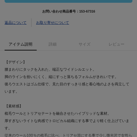
お問い合わせ商品番号：
153-67316
返品について
お取り寄せについて
アイテム説明
詳細
サイズ
レビュー
【デザイン】
腰まわりにタックを入れた、端正なワイドシルエット。
脚のラインを拾いにくく、縦にすっと落ちるフォルムがきれいです。
後ろウエストはゴム仕様で、見た目のすっきり感と着心地のよさを両立して
います。
【素材感】
梳毛ウールとトリアセテートを融合させたハイブリッドな素材。
厚すぎないライトな肉感でトロピカル組織にする事でより軽く仕上げていま
す。
従来のウール100％の梳毛に比べ、トリアセ混にする事で少し微光沢で女性ら