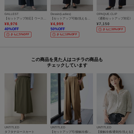
※ダブル仕上げの場合、製品寸法より－11cmから加工可
加工方法は商品よって異なりますので入力画面でご確認ください。
GALLEST
Dessin(Ladies)
OPAQUE.CLIP
【セットアップ対応】ウーステッドライクスラックス
【セットアップ可能/洗える】ダブルクロスワイドパンツ
《通勤セット
¥
8,976
¥
4,999
¥
7,150
モデル情報：身長161cm B79 W58 H86 着用サイズ：02（M）
40
%OFF
50
%OFF
さらに30%OFF
さらに5%OFF
さらに10%OFF
この商品を見た人はコチラの商品も
チェックしています
UNTITLED
UNTITLED
UNTITLED
タフタナロースカート
【セットアップ可/接触冷感/通気性】エアリークールワイドパンツ