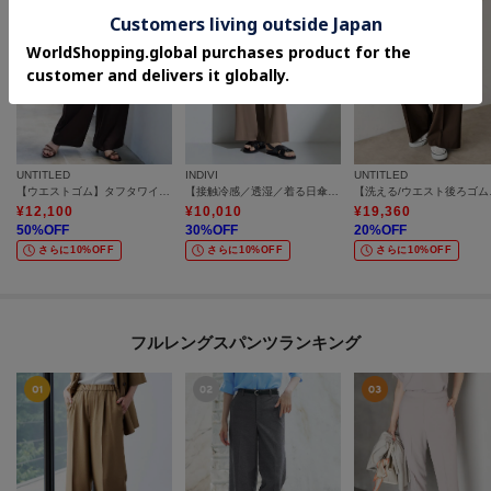
UNTITLED
INDIVI
UNTITLED
【ウエストゴム】タフタワイドパンツ
【接触冷感／透湿／着る日傘】イージーワイドパンツ
【洗える/
¥
12,100
¥
10,010
¥
19,360
50
%OFF
30
%OFF
20
%OFF
さらに10%OFF
さらに10%OFF
さらに10%OFF
フルレングスパンツランキング