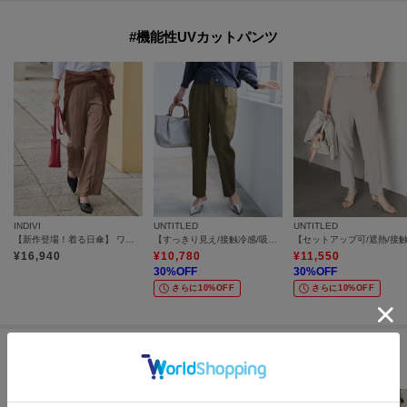
#機能性UVカットパンツ
INDIVI
UNTITLED
UNTITLED
【新作登場！着る日傘】 ワイドストレートパンツ
【すっきり見え/接触冷感/吸水速乾】クリーンライン パンツ
¥
16,940
¥
10,780
¥
11,550
30
%OFF
30
%OFF
さらに10%OFF
さらに10%OFF
#きれいめパンツアイテム