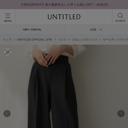
【予約10%OFF】秋の最新作をいち早くお得にGET！-8/16(日)
NEW ARRIVAL
SIZE
トップ
UNTITLED OFFICIAL SITE
パンツ
フルレングスパンツ
ウーステッドワイ