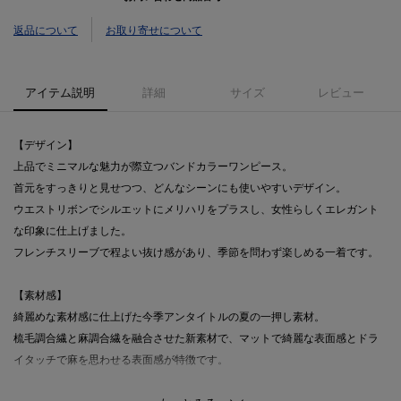
返品について
お取り寄せについて
アイテム説明
詳細
サイズ
レビュー
【デザイン】
上品でミニマルな魅力が際立つバンドカラーワンピース。
首元をすっきりと見せつつ、どんなシーンにも使いやすいデザイン。
ウエストリボンでシルエットにメリハリをプラスし、女性らしくエレガント
な印象に仕上げました。
フレンチスリーブで程よい抜け感があり、季節を問わず楽しめる一着です。
【素材感】
綺麗めな素材感に仕上げた今季アンタイトルの夏の一押し素材。
梳毛調合繊と麻調合繊を融合させた新素材で、マットで綺麗な表面感とドラ
イタッチで麻を思わせる表面感が特徴です。