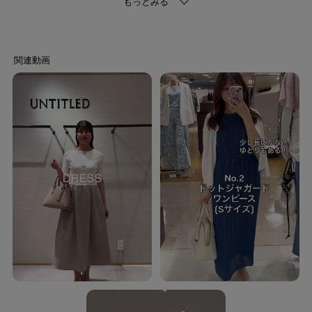
イージーケア、接触冷感、遮熱、通気性、UVカット機能付き。
■サックスブルー(690)
サックスブルー(090)に比べ若干の黄味がございます。
【仕様】
・ポケット数：横×2
・裏地なし
・ペチスカート付き
※こちらの商品はやや透け感があります。
※この製品は、太陽光線中の紫外線（UV）を通しにくくします。この効果は
永久的ではありません。
※こちらの商品は複数の国で生産しております。
ベトナム製
日本製
原産国のご指定はできかねますので、予めご了承の上、ご注文いただきます
ようお願いいたします。