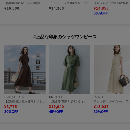
【接触冷感/UVカット/遮熱/抗菌防臭】ライトプレーティングワンピース
【セットアップ可/UVカット/接触冷感/UVカット】リラクシーキーVネックブラウス
¥
16,500
¥
14,300
¥
14,850
50
%OFF
#上品な印象のシャツワンピース
OPAQUE.CLIP
UNTITLED
Reflect
【接触冷感／吸水速乾】リネンライク シャツワンピース《洗濯機OK》
【洗える/前開きボタン】シャンブレーシャツワンピース
¥
5,775
¥
16,940
¥
13,937
30
%OFF
45
%OFF
30
%OFF