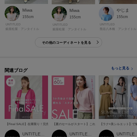
Miwa
やじま
Miwa
155cm
155cm
155cm
UNTITLED
UNTITLED
UNTITLED
銀座松屋 アンタイトル
熊谷八木橋 アンタイトル
銀座松屋 アンタイトル
その他のコーディネートを見る
もっと見る
関連ブログ
【Final SALE】在庫限り！完売間近のお値打ちアイテム
【夏のセールがスタート】これを見れば狙い目アイテムが丸
【ラク×美シルエット】で
UNTITLED 本部スタッフ
UNTITLED 本部スタッフ
UNTITLED