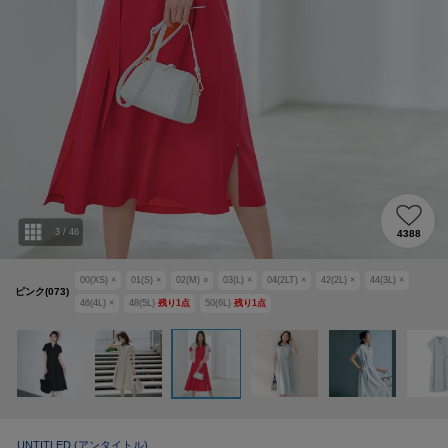
3
/
46
4388
00(XS)
×
01(S)
×
02(M)
○
03(L)
×
04(2LT)
×
42(2L)
×
44(3L)
×
ピンク(073)
46(4L)
×
48(5L)
残り
1
点
50(6L)
残り
1
点
UNTITLED
(アンタイトル)