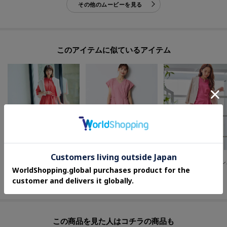
その他のムービーを見る
このアイテムに似ているアイテム
OPAQUE.CLIP
Reflect
COUP DE CHANCE
リボンベルト付きシャツワンピース【洗濯機OK／防シワ加工】
【通気性あり／涼しい／マシンウォッシャブル】フロントボタンワンピース
【日本
¥
4,125
¥
10,164
¥
20,944
50
%OFF
40
%OFF
30
%OFF
この商品を見た人はコチラの商品も