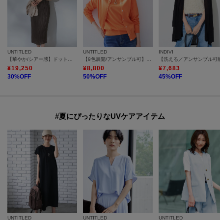
UNTITLED
UNTITLED
INDIVI
【華やか/シアー感】ドットジャガードワンピース
【9色展開/アンサンブル可】コットンクルーネックカーディガン
¥
19,250
¥
8,800
¥
7,683
30
%OFF
50
%OFF
45
%OFF
#夏にぴったりなUVケアアイテム
UNTITLED
UNTITLED
UNTITLED