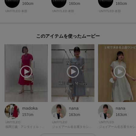
160cm
160cm
160cm
UNTITLED 本部
UNTITLED 本部
UNTITLED 本部
このアイテムを使ったムービー
madoka
nana
nana
157cm
163cm
163cm
UNTITLED
UNTITLED
UNTITLED
福岡三越 アンタイトル・クードシャンス
ジェイアール名古屋タカシマヤ アンタイトル
ジェイア