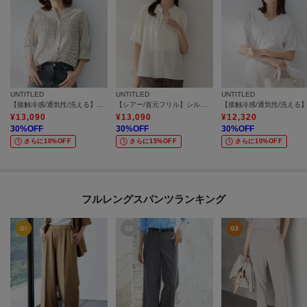
UNTITLED
UNTITLED
UNTITLED
【接触冷感/通気性/洗える】フロントフリルブラウス
【シアー/首元フリル】シルキーシフォンブラウス
¥
13,090
¥
13,090
¥
12,320
30
%OFF
30
%OFF
30
%OFF
さらに10%OFF
さらに15%OFF
さらに10%OFF
フルレングスパンツランキング