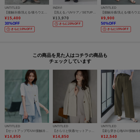
UNTITLED
INDIVI
UNTITLED
【接触冷感/洗える/後ろウエストゴム】オックスワイドパンツ
【洗える／UVケア／SETUP可】着る日傘ワイドパンツ
¥
15,400
¥
13,970
¥
9,900
30
%OFF
50
%OFF
さらに20%OFF
さらに10%OFF
さらに15%OFF
この商品を見た人はコチラの商品も
チェックしています
UNTITLED
UNTITLED
UNTITLED
【セットアップ可/UV/接触冷感】スラブキーネックジレ
【さらりと快適/セットアップ可/UV/接触冷感】スラブカラーレスジャケット
¥
14,850
¥
14,850
¥
12,540