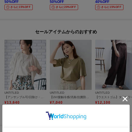
50
%OFF
50
%OFF
40
%OFF
さらに15%OFF
さらに20%OFF
さらに15%OFF
セールアイテムからのおすすめ
UNTITLED
UNTITLED
UNTITLED
【アンサンブル可/日除け・冷房対策】シアーレーヨンZIPカーディガン
【UV/接触冷感/消臭/抗菌防臭】ベーシックTシャツ
¥
13,640
¥
7,040
¥
12,100
20
%OFF
20
%OFF
50
%OFF
さらに10%OFF
さらに20%OFF
さらに10%OFF