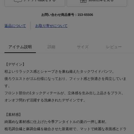
お問い合わせ商品番号：
153-65506
返品について
お取り寄せについて
アイテム説明
詳細
サイズ
レビュー
【デザイン】
程よいリラックス感とシャープさを兼ね備えたタックワイドパンツ。
後ろウエストがゴム仕様になっており、フィット感と快適さを両立していま
す。
フロント部分の1タックディテールが、立体感を生み出し上品さをプラス。
オンオフ問わず活躍する洗練されたデザインです。
【素材感】
綺麗めな素材感に仕上げた今季アンタイトルの夏の一押し素材。
梳毛調合繊と麻調合繊を融合させた新素材で、マットで綺麗な表面感とドラ