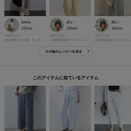
tomo
めい
めい
155cm
160cm
160cm
UNTITLED
UNTITLED
UNTITLED
名古屋星ヶ丘三越 アンタイトル
広島駅前福屋アンタイトルギャラリー
広島駅
その他のムービーを見る
このアイテムに似ているアイテム