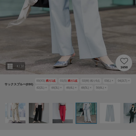
4
/
37
1650
00(XS)
残り
1
点
01(S)
残り
1
点
02(M)
残り
6
点
03(L)
×
04(2LT)
×
サックスブルー(090)
42(2L)
×
44(3L)
×
46(4L)
×
48(5L)
×
50(6L)
×