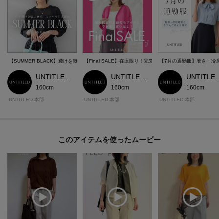
【SUMMER BLACK】透けを気にせずスッキリ細見え
【Final SALE】在庫限り！完売間近のお値打ちアイテム
【7月の通勤服】暑さ・冷
UNTITLED 本部スタッフ
UNTITLED 本部スタッフ
UNTITLED
160cm
160cm
160cm
UNTITLED 本部
UNTITLED 本部
UNTITLED 本部
このアイテムを使ったムービー