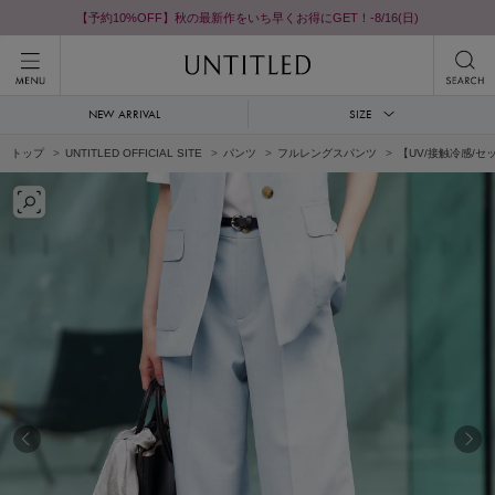
【予約10%OFF】秋の最新作をいち早くお得にGET！-8/16(日)
NEW ARRIVAL
SIZE
トップ
UNTITLED OFFICIAL SITE
パンツ
フルレングスパンツ
【UV/接触冷感/