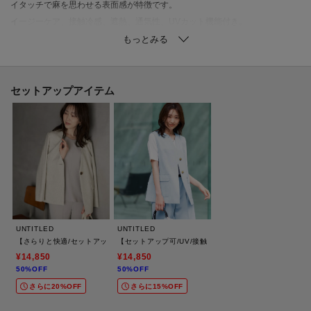
イタッチで麻を思わせる表面感が特徴です。
イージーケア、接触冷感、遮熱、通気性、UVカット機能付き。
【着こなしポイント】
セットアップのジャケット（商品番号：153－45506）とジレ（商品番号：
153－45507）とのコーデがおすすめです。
セットアップアイテム
単品としてニットやシアーのシャツなどのコーデもおすすめです。
【仕様】
・ポケット数：横×2 後ろ×2
・前ファスナー
・ウエスト後ろゴム
・裏地なし
UNTITLED
UNTITLED
※こちらの商品はやや透け感があります。
【さらりと快適/セットアップ可/UV/接触冷感】スラブカラーレスジャケット
【セットアップ可/UV/接触冷感】スラブキーネックジレ
※この製品は、太陽光線中の紫外線（UV）を通しにくくします。この効果は
¥14,850
¥14,850
50%OFF
50%OFF
永久的ではありません。
さらに20%OFF
さらに15%OFF
※こちらの商品は複数の国で生産しております。