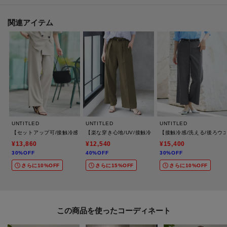
ベトナム製
日本製
関連アイテム
原産国のご指定はできかねますので、予めご了承の上、ご注文いただきます
ようお願いいたします。
※照明の関係により、実際よりも色味が違って見える場合があります。ま
た、パソコン・スマートフォンなどの環境により、若干製品と画像のカラー
が異なる場合もございます。
UNTITLED
UNTITLED
UNTITLED
【セットアップ可/接触冷感/吸水速乾】リラックスワイドパンツ
【楽な穿き心地/UV/接触冷感】クリーンワイドパンツ
【接触冷感/洗える/後ろウ
¥13,860
¥12,540
¥15,400
【加工サービス（裾上げ加工）のご案内】有料
30%OFF
40%OFF
30%OFF
この商品は加工サービス(裾上げ加工)対応商品です。
さらに10%OFF
さらに15%OFF
さらに10%OFF
在庫がある商品につきましては通常2週間前後でお届けいたします。
ご希望の場合は、製品寸法（股下の長さ）をご確認いただき、ショッピング
カート画面にて加工サービスを選択し、股下の長さを入力して下さい。
この商品を使った
また、加工可能な股下の長さについては下記ご確認をお願いいたします。裾
出しの対応は行っておりませんので、製品寸法より長くすることはできませ