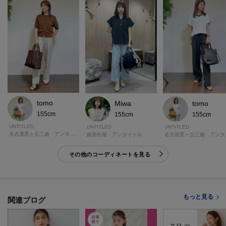
ん。
※ジーンズ仕上げの場合、製品寸法より－3cmから加工可
※シングル（レディス）仕上げの場合、製品寸法より－5cmから加工可
※シングル（メンズ）仕上げの場合、製品寸法より－9cmから加工可
※ダブル仕上げの場合、製品寸法より－11cmから加工可
加工方法は商品によって異なりますので入力画面でご確認ください。
モデル情報：身長163cm B80 W59 H82 着用サイズ：02（M）
tomo
Miwa
tomo
155cm
155cm
155cm
UNTITLED
UNTITLED
UNTITLED
名古屋星ヶ丘三越 アンタイトル
銀座松屋 アンタイトル
名古屋
その他のコーディネートを見る
もっと見る
関連ブログ