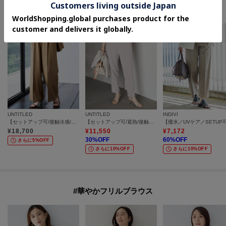
#きれいめセットアップパンツ
UNTITLED
UNTITLED
INDIVI
【セットアップ可/接触冷感/通気性】エアリークールワイドパンツ
【セットアップ可/遮熱/接触冷感】リラクシーテーパードパンツ
¥
18,700
¥
11,550
¥
7,172
30
%OFF
60
%OFF
さらに5%OFF
さらに10%OFF
さらに10%OFF
#華やかフリルブラウス