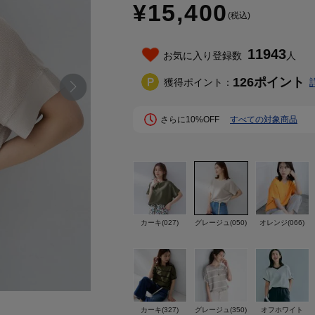
¥15,400
(税込)
11943
お気に入り登録数
人
126
ポイント
獲得ポイント：
さらに10%OFF
すべての対象商品
カーキ(027)
グレージュ(050)
オレンジ(066)
カーキ(327)
グレージュ(350)
オフホワイト