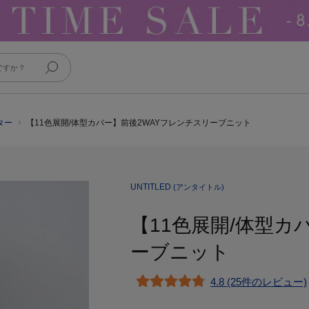
ター
【11色展開/体型カバー】前後2WAYフレンチスリーブニット
UNTITLED
(アンタイトル)
【11色展開/体型カ
ーブニット
4.8 (25件のレビュー)