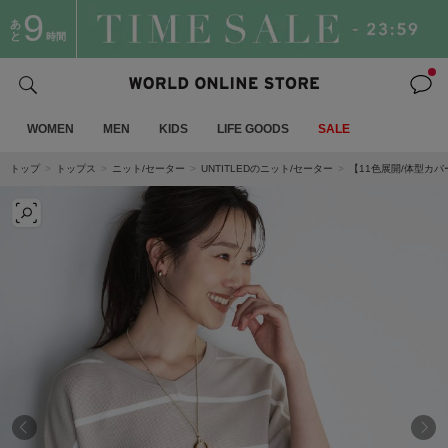
9
あ
と
時間
WOMEN
MEN
KIDS
LIFE GOODS
SALE
トップ
トップス
ニット/セーター
UNTITLEDのニット/セーター
【11色展開/体型カ