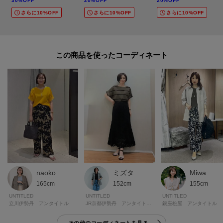
30%OFF
20%OFF
20%OFF
さらに10%OFF
さらに10%OFF
さらに10%OFF
※照明の関係により、実際よりも色味が違って見える場合があります。ま
た、パソコン・スマートフォンなどの環境により、若干製品と画像のカラー
が異なる場合もございます。
この商品を使った
モデル情報：身長163cm B80 W59 H82 着用サイズ：02（M）
ミズタ
Miwa
naoko
152cm
155cm
165cm
UNTITLED
UNTITLED
UNTITLED
JR京都伊勢丹 アンタイトル トール＆ラージ
銀座松屋 アンタイトル
立川伊勢丹 アンタイトル