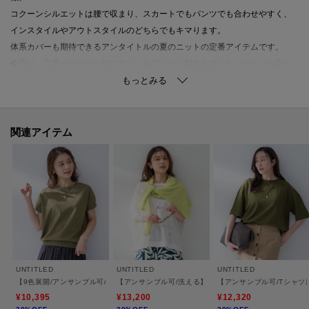
コクーンシルエットは腰で収まり、スカートでもパンツでも合わせやすく、
インスタイルやアウトスタイルのどちらでもキマります。
体系カバーも期待できるアンタイトルの夏のニットの定番アイテムです。
今季は、定番のボーダー柄に加え、袖口と衿に配色を施したパターンも取り
揃えています。
【素材感】
レーヨン長繊維のしなやかで綺麗めな質感とリサイクル・ナイロンのストレ
関連アイテム
ッチ性で、繊細なハイゲージでも透けにくく、清涼感が特徴の細番手レーヨ
ン混ストレッチ素材。
【着こなしポイント】
アウトスタイルでふんわりスカート合わせはもちろん、シャープめなナロー
タイトやテーパードパンツ、ワイドパンツまでボトムを選ばず着用できる夏
のトップスです。
ボトムとのスタイリングバランスによってインスタイルもアウトスタイルも
UNTITLED
UNTITLED
UNTITLED
決まり、ネックが前後で着回しできて着こなしの幅も広がります。
【9色展開/アンサンブル可/洗える】コットンベーシックニット
【アンサンブル可/洗える】シアーレーヨンニット
【アンサンブル可/Tシャツ
配色の場合は後ろVネックに着ていただくのがおすすめです。
¥10,395
¥13,200
¥12,320