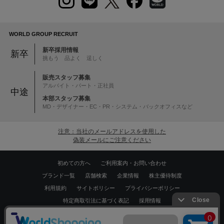
WORLD GROUP RECRUIT
新卒採用情報
新卒
挑もう 品よく 逞しく
販売スタッフ募集
アルバイト・パート・正社員
中途
本部スタッフ募集
MD・デザイナー・EC・PR・システム・バックオフィスなど
注意：当社のメールアドレスを使用した
偽装メールにご注意ください
初めての方へ
ご利用案内・お問い合わせ
ブランド一覧
店舗検索
企業情報
株主優待制度
利用規約
サイトポリシー
プライバシーポリシー
特定商取引法に基づく表記
採用情報
Copyrights © WORLD CO.,LTD. All rights reserved.