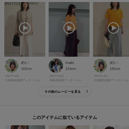
めい
maki
めい
160cm
154cm
160cm
UNTITLED
UNTITLED
UNTITLED
広島駅前福屋アンタイトルギャラリー
高崎高島屋アンタイトル
広島駅
その他のムービーを見る
このアイテムに似ているアイテム