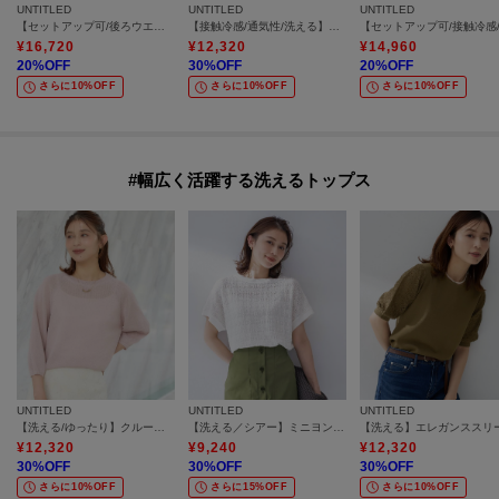
UNTITLED
UNTITLED
UNTITLED
【セットアップ可/後ろウエストゴム/光沢感】ローンフレアスカート
【接触冷感/通気性/洗える】スタンドカラーフリルブラウス
¥
16,720
¥
12,320
¥
14,960
20
%OFF
30
%OFF
20
%OFF
さらに10%OFF
さらに10%OFF
さらに10%OFF
#幅広く活躍する洗えるトップス
UNTITLED
UNTITLED
UNTITLED
【洗える/ゆったり】クルーネックドライニット
【洗える／シアー】ミニヨンレースプルオーバー
¥
12,320
¥
9,240
¥
12,320
30
%OFF
30
%OFF
30
%OFF
さらに10%OFF
さらに15%OFF
さらに10%OFF