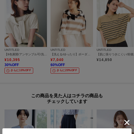
UNTITLED
UNTITLED
UNTITLED
【9色展開/アンサンブル可/洗える】コットンベーシックニット
【洗える/ゆったり】ボーダーボートネックニット
¥
10,395
¥
7,040
¥
14,850
30
%OFF
60
%OFF
さらに10%OFF
さらに20%OFF
この商品を見た人はコチラの商品も
チェックしています