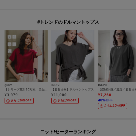
#トレンドのドルマントップス
grove
INDIVI
INDIVI
【シリーズ累計36万枚！名品ニット】やわらかドライタッチ ドルマンニット
【着る日傘】ドルマントップス
¥
3,979
¥
11,000
¥
7,260
40
%OFF
さらに20%OFF
さらに5%OFF
さらに10%OFF
ニット/セーターランキング