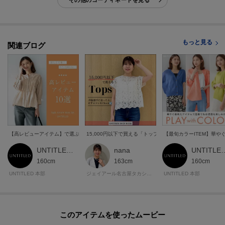
その他のコーディネートを見る
もっと見る
関連ブログ
【高レビューアイテム】で選ぶ、着心地と細見えが叶うアイテム
15,000円以下で買える「トップス」まとめ！
【最旬カラーITEM】華
UNTITLED 本部スタッフ
nana
UNTITLED
160cm
163cm
160cm
UNTITLED 本部
ジェイアール名古屋タカシマヤ アンタイトル
UNTITLED 本部
このアイテムを使ったムービー