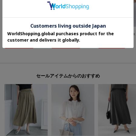
UNTITLED
UNTITLED
UNTITLED
【セットアップ可/UVカット/接触冷感/UVカット】リラクシーキーVネックブラウス
【セットアップ可/遮熱/接触冷感/UVカット】リラクシーガウチョパンツ
【洗える/
¥
14,300
¥
18,700
¥
18,700
さらに10%OFF
さらに10%OFF
さらに5%OFF
セールアイテムからのおすすめ