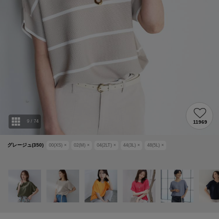
9
/
74
11969
グレージュ(350)
00(XS)
×
02(M)
×
04(2LT)
×
44(3L)
×
48(5L)
×