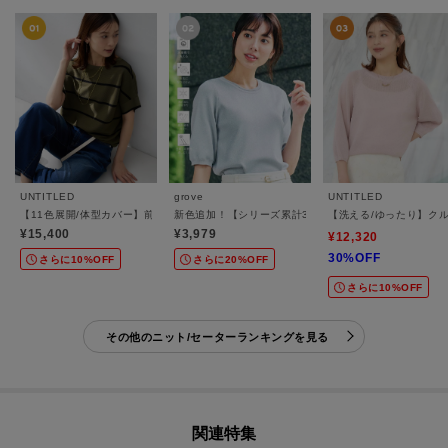
UNTITLED
grove
UNTITLED
【11色展開/体型カバー】前後2WAYフレンチスリーブニット
新色追加！【シリーズ累計36万枚/UVカット・ひんやり
【洗える/ゆったり】ク
¥15,400
¥3,979
¥12,320
30%OFF
さらに10%OFF
さらに20%OFF
さらに10%OFF
その他のニット/セーターランキングを見る
関連特集