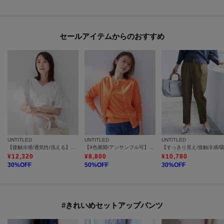
セールアイテムからのおすすめ
UNTITLED
UNTITLED
UNTITLED
【接触冷感/通気性/洗える】Vネックフリルブラウス
【9色展開/アンサンブル可】コットンクルーネックカーディガン
¥
12,320
¥
8,800
¥
10,780
30
%OFF
50
%OFF
30
%OFF
#きれいめセットアップパンツ