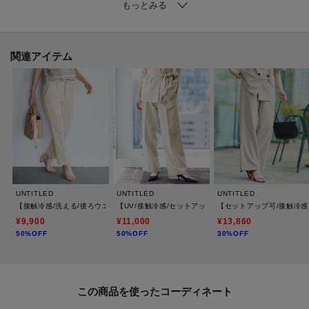
非常に清涼感のあるオックス素材。
肌離れが良く柔らかくさらさらした質感が特徴。
軽くて穿き心地の良い素材です。
ストレッチも兼ね備えた素材となっております。
関連アイテム
接触冷感機能＋白以外のカラーには吸水速乾機能も付いています。
【着こなしポイント】
上品な生地感が、カジュアルからフォーマルまで幅広いシーンにマッチする
アイテムです。
【仕様】
・ポケット数：横×2 後ろ×2
UNTITLED
UNTITLED
UNTITLED
・前ファスナー
【接触冷感/洗える/後ろウエストゴム】オックステーパードパンツ
【UV/接触冷感/セットアップ可】スラブワイドパンツ
【セットアップ可/接触冷
・ウエスト後ろゴム
¥9,900
¥11,000
¥13,860
50%OFF
50%OFF
30%OFF
・オフホワイト（003）のみ裏地あり
※オフホワイト（003）はやや透け感があります。
※オフホワイト（003）以外のカラーは、吸水速乾効果のある素材を使用して
この商品を使った
います。この効果は永久的ではありません。