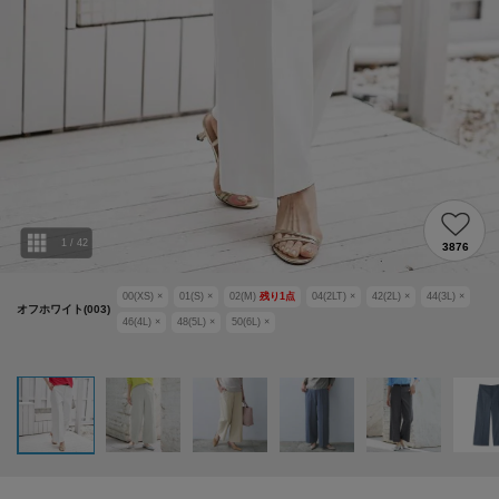
1
/
42
3876
00(XS)
×
01(S)
×
02(M)
残り
1
点
04(2LT)
×
42(2L)
×
44(3L)
×
オフホワイト(003)
46(4L)
×
48(5L)
×
50(6L)
×