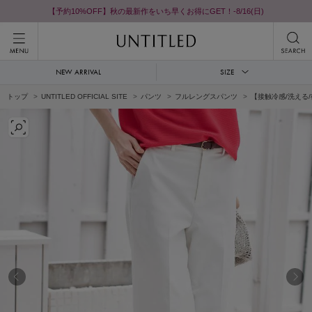
【予約10%OFF】秋の最新作をいち早くお得にGET！-8/16(日)
NEW ARRIVAL
SIZE
トップ
UNTITLED OFFICIAL SITE
パンツ
フルレングスパンツ
【接触冷感/洗える