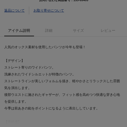
返品について
お取り寄せについて
アイテム説明
詳細
サイズ
レビュー
人気のオックス素材を使用したパンツが今年も登場！
【デザイン】
ストレート寄りのワイドパンツ。
洗練されたワイドシルエットが特徴のパンツ。
ストレートラインが美しいフォルムを描き、軽やかさとリラックスした雰囲
気を演出します。
後部ウエストに施されたギャザーが、フィット感を高めつつ快適な穿き心地
を提供します。
今季は前あきの釦をポイントになるように表出ししています。
【素材感】