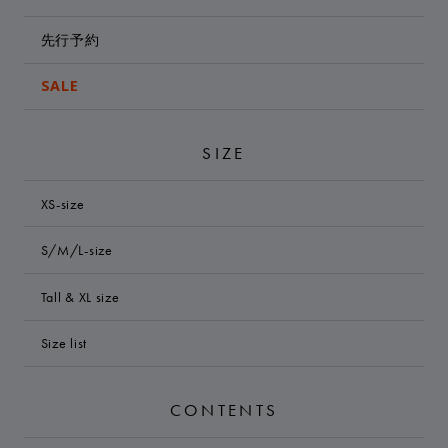
先行予約
SALE
SIZE
XS-size
S/M/L-size
Tall & XL size
Size list
CONTENTS