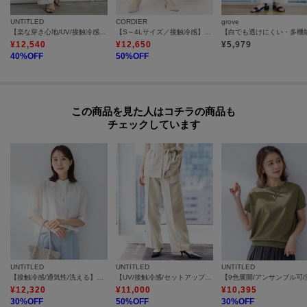
UNTITLED
CORDIER
grove
【楽な穿き心地/UV/接触冷感】クリーンワイドパンツ
【S～4Lサイズ／接触冷感】美シルエットセミワイドパンツ
¥
12,540
¥
12,650
¥
5,979
40
%OFF
50
%OFF
この商品を見た人はコチラの商品も
チェックしています
UNTITLED
UNTITLED
UNTITLED
【接触冷感/通気性/洗える】スタンドカラーフリルブラウス
【UV/接触冷感/セットアップ可】スラブワイドパンツ
¥
12,320
¥
11,000
¥
10,395
30
%OFF
50
%OFF
30
%OFF