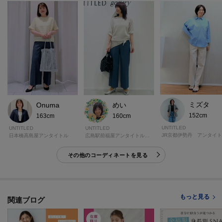
※こちらの商品は複数の国で生産しております。
ベトナム製
日本製
原産国のご指定はできかねますので、予めご了承の上、ご注文いただきます
ようお願いいたします。
ミズタ
Onuma
めい
※照明の関係により、実際よりも色味が違って見える場合があります。ま
152cm
163cm
160cm
た、パソコン・スマートフォンなどの環境により、若干製品と画像のカラー
UNTITLED
UNTITLED
UNTITLED
日本橋高島屋アンタイトル
広島駅前福屋アンタイトルギャラリー
が異なる場合もございます。
その他のコーディネートを見る
モデル情報：身長161cm B79 W58 H86 着用サイズ：02（M）
もっと見る
関連ブログ