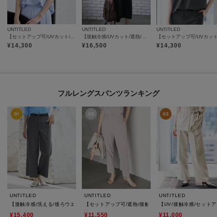
UNTITLED
UNTITLED
UNTITLED
【セットアップ可/UVカット/接触冷感/UVカット】リラクシーキーVネックブラウス
【接触冷感/UVカット/遮熱/抗菌防臭】ライトプレーティングワンピース
¥
14,300
¥
16,500
¥
14,300
フルレングスパンツランキング
UNTITLED
UNTITLED
UNTITLED
【接触冷感/洗える/後ろウエストゴム】オックスワイドパンツ
【セットアップ可/遮熱/接触冷感】リラクシーテーパー
【UV/接触冷感/セット
¥15,400
¥11,550
¥11,000