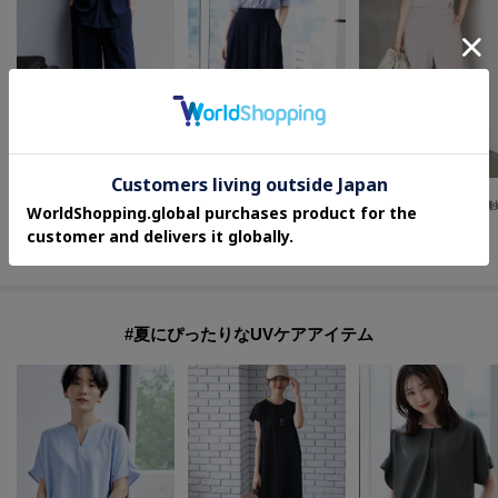
UNTITLED
UNTITLED
UNTITLED
【セットアップ可/接触冷感/通気性】エアリークールワイドパンツ
【セットアップ可/遮熱/接触冷感/UVカット】リラクシーガウチョパンツ
¥
18,700
¥
18,700
¥
11,550
30
%OFF
#夏にぴったりなUVケアアイテム