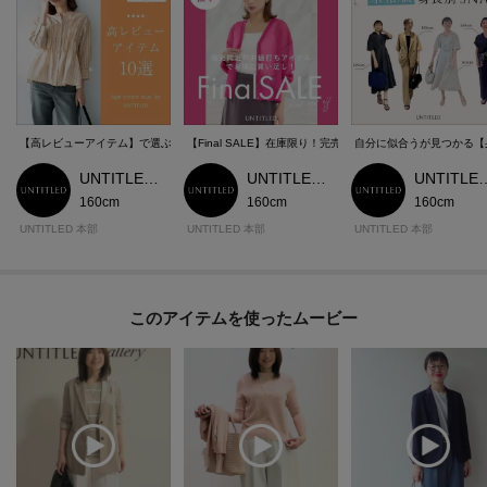
【高レビューアイテム】で選ぶ、着心地と細見えが叶うアイテム
【Final SALE】在庫限り！完売間近のお値打ちアイテム
自分に似合うが見つかる【
UNTITLED 本部スタッフ
UNTITLED 本部スタッフ
UNTITLED
160cm
160cm
160cm
UNTITLED 本部
UNTITLED 本部
UNTITLED 本部
このアイテムを使ったムービー