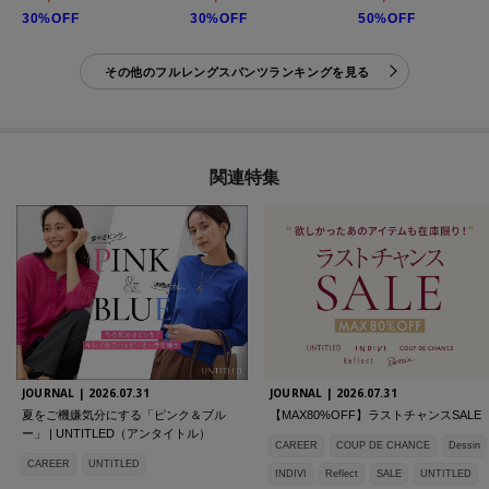
30%OFF
30%OFF
50%OFF
その他のフルレングスパンツランキングを見る
関連特集
JOURNAL |
2026.07.31
JOURNAL |
2026.07.31
夏をご機嫌気分にする「ピンク＆ブル
【MAX80%OFF】ラストチャンスSALE
ー」 | UNTITLED（アンタイトル）
CAREER
COUP DE CHANCE
Dessin
CAREER
UNTITLED
INDIVI
Reflect
SALE
UNTITLED