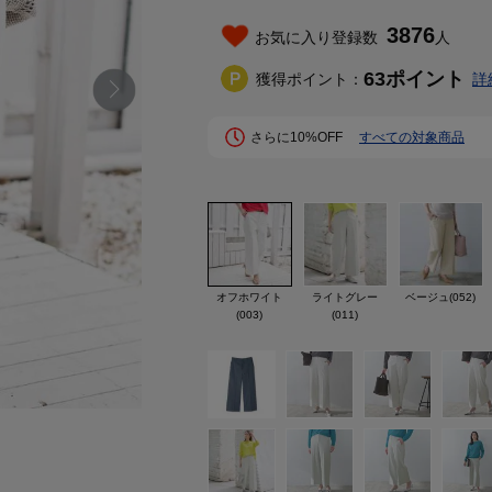
3876
お気に入り登録数
人
63
ポイント
獲得ポイント：
詳
さらに10%OFF
すべての対象商品
オフホワイト
ライトグレー
ベージュ(052)
(003)
(011)