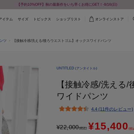
【予約10%OFF】秋の最新作をいち早くお得にGET！-8/16(日)
アイテム
サイズ
トピックス
ショップリスト
オンラインストア
ンツ
【接触冷感/洗える/後ろウエストゴム】オックスワイドパンツ
UNTITLED
(アンタイトル)
【接触冷感/洗える
ワイドパンツ
4.4 (11件のレビュー)
¥15,400
¥
22,000
(税込)
(税