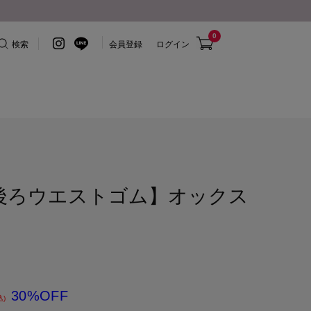
0
検索
会員登録
ログイン
/後ろウエストゴム】オックス
30%OFF
込)