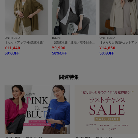
UNTITLED
INDIVI
UNTITLED
【セットアップ可/接触冷感/通気性】ドライシアーダブルジャケット
【接触冷感／透湿／着る日傘】ノーカラージャケット
【さらりと快適
¥
11,440
¥
9,900
¥
14,850
60
%OFF
50
%OFF
50
%OFF
関連特集
JOURNAL |
2026.07.31
JOURNAL |
2026.07.31