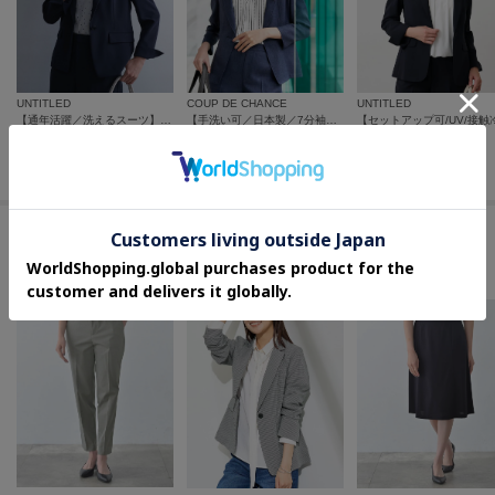
UNTITLED
COUP DE CHANCE
UNTITLED
【通年活躍／洗えるスーツ】テーラードジャケット
【手洗い可／日本製／7分袖／UVケア】リネンライク テーラードジャケット
¥
33,000
¥
20,020
¥
28,600
30
%OFF
この商品を見た人はコチラの商品も
チェックしています