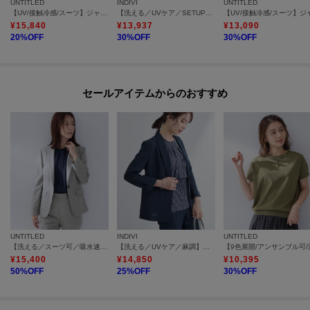
UNTITLED
INDIVI
UNTITLED
【UV/接触冷感/スーツ】ジャージテーパードパンツ
【洗える／UVケア／SETUP可能】サッカー素材テーラードジャケット
¥
15,840
¥
13,937
¥
13,090
20
%OFF
30
%OFF
30
%OFF
セールアイテムからのおすすめ
UNTITLED
INDIVI
UNTITLED
【洗える／スーツ可／吸水速乾】テーラードジャケット
【洗える／UVケア／麻調】シングルジャケット
¥
15,400
¥
14,850
¥
10,395
50
%OFF
25
%OFF
30
%OFF