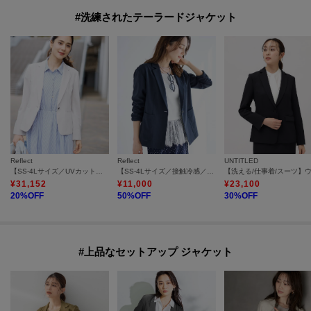
#洗練されたテーラードジャケット
Reflect
Reflect
UNTITLED
【SS-4Lサイズ／UVカット／接触冷感】匠ジャケット／ベーシックテーラード
【SS-4Lサイズ／接触冷感／シワになりにくい】リラクシーテーラードジャケット
¥
31,152
¥
11,000
¥
23,100
20
%OFF
50
%OFF
30
%OFF
#上品なセットアップ ジャケット