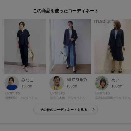
この商品を使った
※照明の関係により、実際よりも色味が違って見える場合があります。ま
た、パソコン・スマートフォンなどの環境により、若干製品と画像のカラー
が異なる場合もございます。
モデル情報：身長163cm B80 W59 H82 着用サイズ：02（M）
みなこ
MUTSUKO
めい
156cm
163cm
160cm
UNTITLED
UNTITLED
UNTITLED
所沢西武 アンタイトル
熊谷八木橋 アンタイトル
広島駅
その他のコーディネートを見る