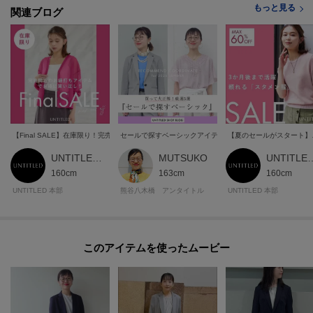
もっと見る
関連ブログ
【Final SALE】在庫限り！完売間近のお値打ちアイテム
セールで探すベーシックアイテム5選
【夏のセールがスタート】
UNTITLED 本部スタッフ
MUTSUKO
UNTITLED
160cm
163cm
160cm
UNTITLED 本部
熊谷八木橋 アンタイトル
UNTITLED 本部
このアイテムを使ったムービー