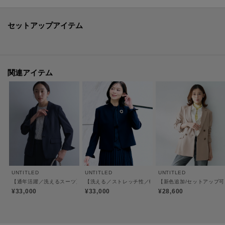
■チャコールグレー(613):チャコールグレー(013)に比べ若干の濃さがございま
セットアップアイテム
す。
【着こなしポイント】
同素材のテーパードパンツ（商品番号：153－65403）、マーメイドスカート
関連アイテム
（商品番号：153－75403）とのセットアップです。
ストレッチ性のあるジャージ素材を使用しているので、とても動きやすいジ
ャケットです。
きちんとした印象を保ちつつ、機能性にも富んでいるのでお仕事着におすす
めです。
【仕様】
・ポケット数：横×2
UNTITLED
UNTITLED
UNTITLED
・裏地なし
【通年活躍／洗えるスーツ】テーラードジャケット
【洗える／ストレッチ性／軽い】ノーカラージャケット
【新色追加/セットアップ
¥33,000
¥33,000
¥28,600
※この製品は、太陽光線中の紫外線（UV）を通しにくくします。この効果は
永久的ではありません。