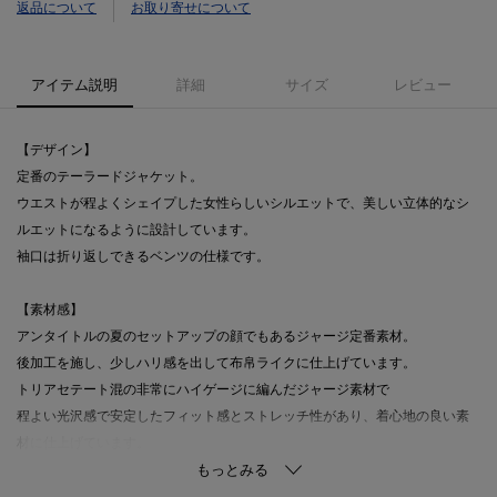
返品について
お取り寄せについて
アイテム説明
詳細
サイズ
レビュー
【デザイン】
定番のテーラードジャケット。
ウエストが程よくシェイプした女性らしいシルエットで、美しい立体的なシ
ルエットになるように設計しています。
袖口は折り返しできるベンツの仕様です。
【素材感】
アンタイトルの夏のセットアップの顔でもあるジャージ定番素材。
後加工を施し、少しハリ感を出して布帛ライクに仕上げています。
トリアセテート混の非常にハイゲージに編んだジャージ素材で
程よい光沢感で安定したフィット感とストレッチ性があり、着心地の良い素
材に仕上げています。
清涼感のあるさらっとした風合いも特徴です。
機能性：UV・接触冷感