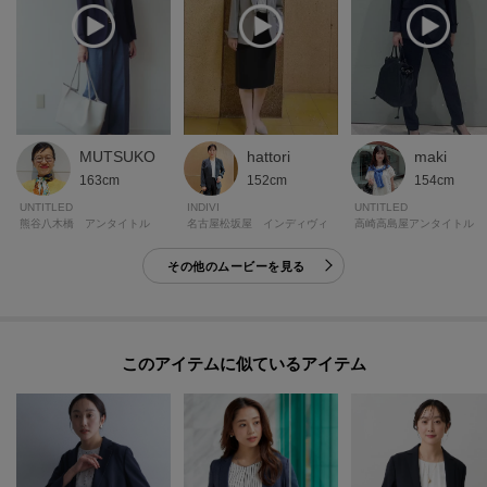
MUTSUKO
hattori
maki
163cm
152cm
154cm
UNTITLED
INDIVI
UNTITLED
熊谷八木橋 アンタイトル
名古屋松坂屋 インディヴィ
高崎高島屋アンタイトル
その他のムービーを見る
このアイテムに似ているアイテム