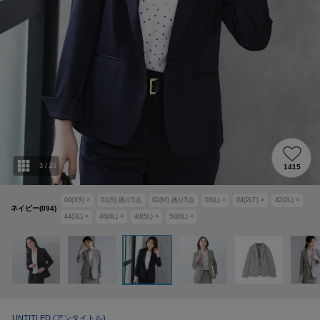
3
/
29
1415
00(XS)
×
01(S)
残り
5
点
02(M)
残り
5
点
03(L)
×
04(2LT)
×
42(2L)
×
ネイビー(094)
44(3L)
×
46(4L)
×
48(5L)
×
50(6L)
×
UNTITLED
(アンタイトル)