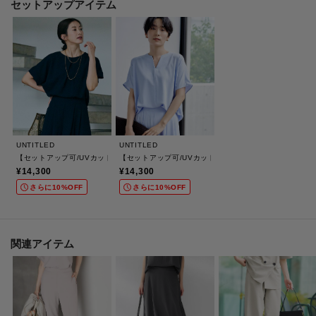
セットアップアイテム
ベトナム製：ホワイト（003） チャコールグレー（014） ブラウン（043／
643） ベージュ（052） ネイビー（094）
日本製：ブラック（719）ライトピンク（770） サックスブルー（790）
※この製品は、太陽光線中の紫外線（UV）を通しにくくします。この効果は
永久的ではありません。
※この製品は、吸水速乾効果のある素材を使用しています。この効果は永久
的ではありません。
UNTITLED
UNTITLED
【セットアップ可/UVカット/前後2WAY】リラクシーフレンチスリーブブラウス
【セットアップ可/UVカット/接触冷感/UVカット】リラ
¥14,300
¥14,300
※照明の関係により、実際よりも色味が違って見える場合があります。ま
さらに10%OFF
さらに10%OFF
た、パソコン・スマートフォンなどの環境により、若干製品と画像のカラー
が異なる場合もございます。
関連アイテム
モデル情報：身長161cm B79 W58 H86 着用サイズ：02（M）