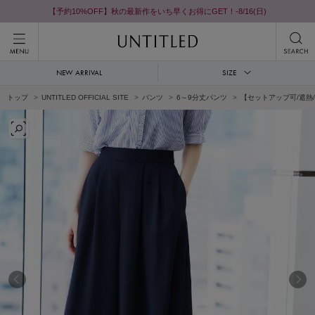
【予約10%OFF】秋の最新作をいち早くお得にGET！-8/16(日)
NEW ARRIVAL
SIZE
トップ
UNTITLED OFFICIAL SITE
パンツ
6～9分丈パンツ
【セットアップ可/遮熱