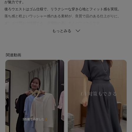
が魅力です。
後ろウエストはゴム仕様で、リラクシーな穿き心地とフィット感を実現。
落ち感と程よいワッシャー感のある素材が、良質で品のある仕上がりに。
オンオフ問わず活躍する、汎用性の高い大人のアイテムです。
■ブラウン(643)
ブラウン(043)に比べ若干濃い色味
■ブラック
ブラック(719)に比べ若干濃い色味
【素材感】ホワイト（003） チャコールグレー（014） ブラウン（043／
643） ベージュ（052） ネイビー（094）
清涼感を身にまとうキレイめな素材。
特殊な撚糸をして織り上げ、シワ感を施しています。
心地の良い素材感、またクセになるストレッチ感を持ち合せ、快適な着心地
に仕上げています。
接触冷感、イージーケア、UVカット、遮熱、はっ水（水をはじきやすい）機
能付き。