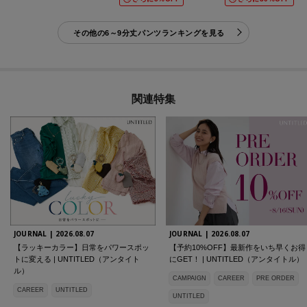
その他の6～9分丈パンツランキングを見る
関連特集
JOURNAL |
2026.08.07
JOURNAL |
2026.08.07
【ラッキーカラー】日常をパワースポッ
【予約10%OFF】最新作をいち早くお得
トに変える | UNTITLED（アンタイト
にGET！ | UNTITLED（アンタイトル）
ル）
CAMPAIGN
CAREER
PRE ORDER
CAREER
UNTITLED
UNTITLED