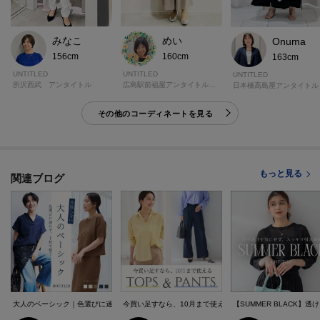
みなこ
めい
Onuma
156cm
160cm
163cm
UNTITLED
UNTITLED
UNTITLED
所沢西武 アンタイトル
広島駅前福屋アンタイトルギャラリー
日本橋高島屋アンタイトル
その他のコーディネートを見る
もっと見る
関連ブログ
大人のベーシック｜色選びに迷わず、1枚で整う
今買い足すなら、10月まで使えるトップス＆パンツ
【SUMMER BLACK】