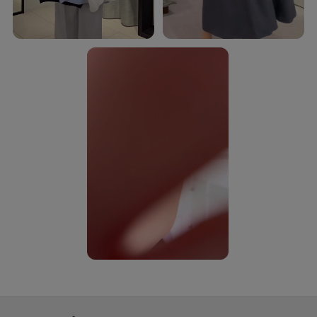
【素材感】ブラック（719）ブラック（919） ライトピンク（770） サックス
ブルー（790）
長い夏、暑い秋に対応できる細番手のポリエステルジョーゼット。
特殊加工糸をタテ、ヨコに使用し2WAYストレッチでジャージーのような
伸縮性と特殊加工によるシワ感が特徴の素材です。
軽量でさらっとした着心地感もポイント。
接触冷感、イージーケア、UVカット、遮熱、吸水速乾機能付き。
【着こなしポイント】
同素材のブラウス（商品番号：153－85512、153－85513）とのセットアッ
プがおすすめです。
【仕様】
・ポケット数：横×2
・ウエスト後ろゴム
・ベージュ（052）ライトピンク（770） サックスブルー（790）のみぺチパ
ンツ付き
※こちらの商品は複数の国で生産しております。