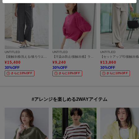
UNTITLED
UNTITLED
UNTITLED
【接触冷感/洗える/後ろウエストゴム】オックスワイドパンツ
【汗染み防止/接触冷感】ランタンスリーブプルオーバー
¥
15,400
¥
9,240
¥
13,860
30
%OFF
30
%OFF
30
%OFF
さらに10%OFF
さらに10%OFF
さらに10%OFF
#アレンジを楽しめる2WAYアイテム