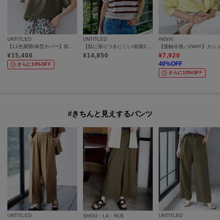
UNTITLED
UNTITLED
INDIVI
【11色展開/体型カバー】前後2WAYフレンチスリーブニット
【肌に張りつきにくい/前後2WAY】ドライタッチコットンプルオーバー
¥
15,400
¥
14,850
¥
7,920
40
%OFF
さらに10%OFF
さらに10%OFF
#きちんと見えするパンツ
UNTITLED
UNTITLED
SHOO・LA・RUE