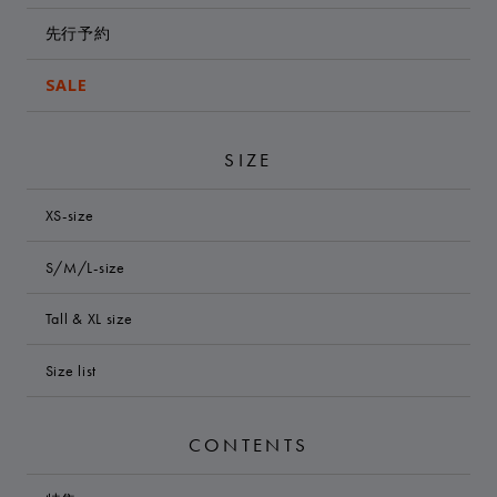
先行予約
SALE
SIZE
XS-size
S/M/L-size
Tall & XL size
Size list
CONTENTS