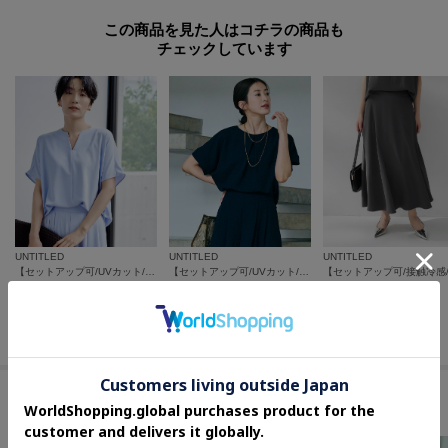
この商品を見た人はコチラの商品も
チェックしています
UNTITLED
UNTITLED
UNTITLED
【セットアップ可/UVカット/接触冷感/UVカット】リラクシーキーVネックブラウス
【セットアップ可/UVカット/前後2WAY】リラクシーフレンチスリーブブラウス
¥
14,300
¥
14,300
¥
14,960
20
%OFF
さらに10%OFF
さらに10%OFF
さらに10%OFF
セールアイテムからのおすすめ