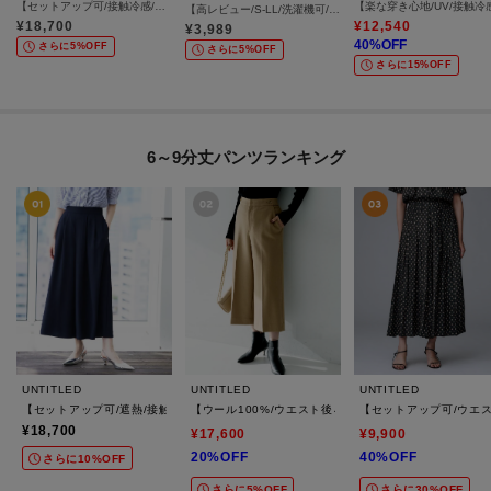
【セットアップ可/接触冷感/通気性】エアリークールワイドパンツ
【高レビュー/S-LL/洗濯機可/セットアップ可】着丈選べる 軽凛(かろりん) ひんやりフラップイージーパンツ
¥
18,700
¥
12,540
¥
3,989
40
%OFF
さらに5%OFF
さらに5%OFF
さらに15%OFF
6～9分丈パンツランキング
UNTITLED
UNTITLED
UNTITLED
【セットアップ可/遮熱/接触冷感/UVカット】リラクシーガウチョパンツ
【ウール100%/ウエスト後ろゴム】 クロップドワイド
【セットアップ可/ウエ
¥18,700
¥17,600
¥9,900
20%OFF
40%OFF
さらに10%OFF
さらに5%OFF
さらに30%OFF