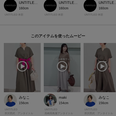
UNTITLED 本部スタッフ
UNTITLED 本部スタッフ
UNTITLED
160cm
160cm
160cm
UNTITLED 本部
UNTITLED 本部
UNTITLED 本部
このアイテムを使ったムービー
みなこ
maki
みなこ
156cm
154cm
156cm
UNTITLED
UNTITLED
UNTITLED
所沢西武 アンタイトル
高崎高島屋アンタイトル
所沢西武 アンタイトル