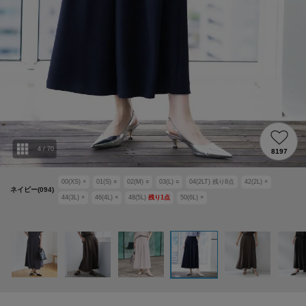
4
/
70
8197
00(XS)
×
01(S)
○
02(M)
○
03(L)
○
04(2LT)
残り
8
点
42(2L)
×
ネイビー(094)
44(3L)
×
46(4L)
×
48(5L)
残り
1
点
50(6L)
×