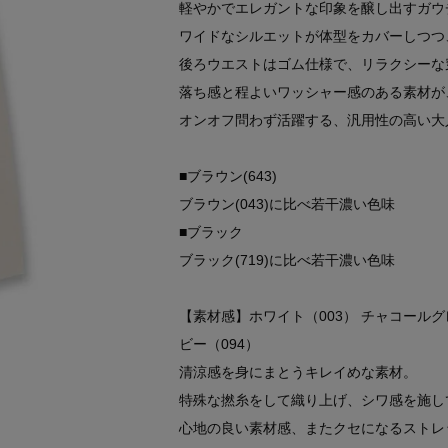
軽やかでエレガントな印象を醸し出すガウ
ワイドなシルエットが体型をカバーしつつ
後ろウエストはゴム仕様で、リラクシーな
落ち感と程よいワッシャー感のある素材が
オンオフ問わず活躍する、汎用性の高い大
■ブラウン(643)
ブラウン(043)に比べ若干濃い色味
■ブラック
ブラック(719)に比べ若干濃い色味
【素材感】ホワイト（003） チャコールグレー
ビー（094）
清涼感を身にまとうキレイめな素材。
特殊な撚糸をして織り上げ、シワ感を施し
心地の良い素材感、またクセになるストレ