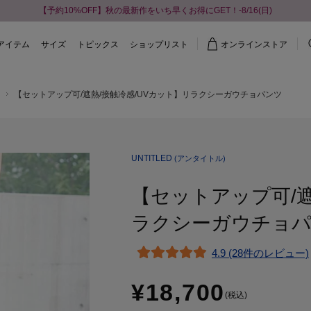
【予約10%OFF】秋の最新作をいち早くお得にGET！-8/16(日)
アイテム
サイズ
トピックス
ショップリスト
オンラインストア
【セットアップ可/遮熱/接触冷感/UVカット】リラクシーガウチョパンツ
UNTITLED
(アンタイトル)
【セットアップ可/遮
ラクシーガウチョ
4.9 (28件のレビュー)
¥18,700
(税込)