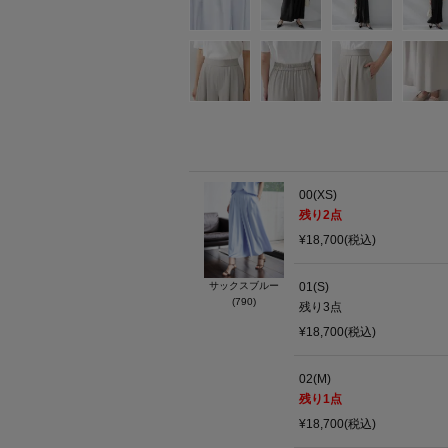
00(XS)
残り
2
点
¥18,700(税込)
サックスブルー
01(S)
(790)
残り
3
点
¥18,700(税込)
02(M)
残り
1
点
¥18,700(税込)