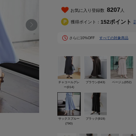
8207
お気に入り登録数
人
152
ポイント
獲得ポイント：
さらに10%OFF
すべての対象商品
チャコールグレ
ブラウン(043)
ベージュ(052)
ー(014)
サックスブルー
ブラック(919)
(790)