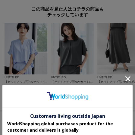
この商品を見た人はコチラの商品も
チェックしています
UNTITLED
UNTITLED
UNTITLED
【セットアップ可/UVカット/接触冷感/UVカット】リラクシーキーVネックブラウス
【セットアップ可/UVカット/前後2WAY】リラクシーフレンチスリーブブラウス
¥
14,300
¥
14,300
¥
14,960
20
%OFF
さらに10%OFF
さらに10%OFF
さらに10%OFF
セールアイテムからのおすすめ