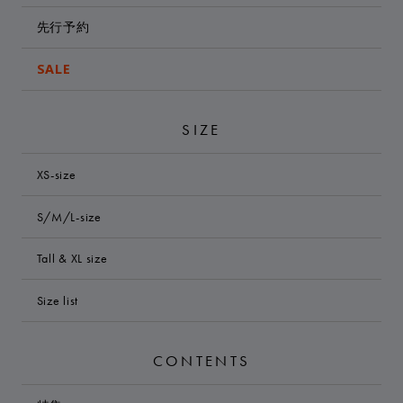
先行予約
SALE
SIZE
XS-size
S/M/L-size
Tall & XL size
Size list
CONTENTS