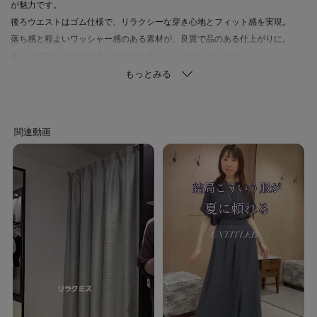
が魅力です。
後ろウエストはゴム仕様で、リラクシーな穿き心地とフィット感を実現。
落ち感と程よいワッシャー感のある素材が、良質で品のある仕上がりに。
オンオフ問わず活躍する、汎用性の高い大人のアイテムです。
■ブラウン(643)
ブラウン(043)に比べ若干濃い色味
■ブラック
ブラック(719)に比べ若干濃い色味
【素材感】ホワイト（003） チャコールグレー（014） ブラウン（043／
643） ベージュ（052） ネイビー（094）
清涼感を身にまとうキレイめな素材。
特殊な撚糸をして織り上げ、シワ感を施しています。
心地の良い素材感、またクセになるストレッチ感を持ち合せ、快適な着心地
に仕上げています。
接触冷感、イージーケア、UVカット、遮熱、はっ水（水をはじきやすい）機
能付き。