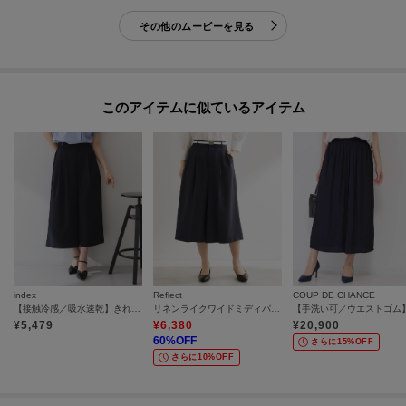
その他のムービーを見る
このアイテムに似ているアイテム
index
Reflect
COUP DE CHANCE
【接触冷感／吸水速乾】きれいめなのに楽ちんガウチョパンツ《イージーアイロン／防シワ／洗濯機OK》
リネンライクワイドミディパンツ
¥
5,479
¥
6,380
¥
20,900
60
%OFF
さらに15%OFF
さらに10%OFF