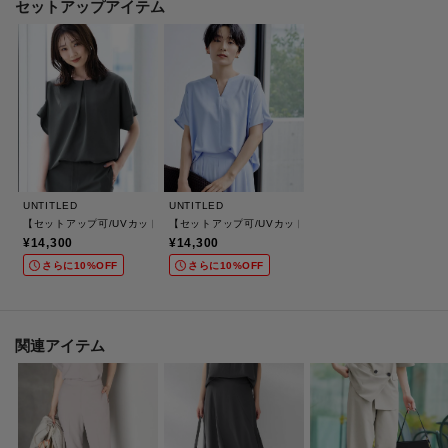
セットアップアイテム
ベトナム製：ホワイト（003） チャコールグレー（014） ブラウン（043／
643） ベージュ（052） ネイビー（094）
日本製：ブラック（719）ライトピンク（770） サックスブルー（790）
※この製品は、太陽光線中の紫外線（UV）を通しにくくします。この効果は
永久的ではありません。
※この製品は、吸水速乾効果のある素材を使用しています。この効果は永久
的ではありません。
UNTITLED
UNTITLED
【セットアップ可/UVカット/前後2WAY】リラクシーフレンチスリーブブラウス
【セットアップ可/UVカット/接触冷感/UVカット】リラ
¥14,300
¥14,300
※照明の関係により、実際よりも色味が違って見える場合があります。ま
さらに10%OFF
さらに10%OFF
た、パソコン・スマートフォンなどの環境により、若干製品と画像のカラー
が異なる場合もございます。
関連アイテム
モデル情報：身長161cm B79 W58 H86 着用サイズ：02（M）