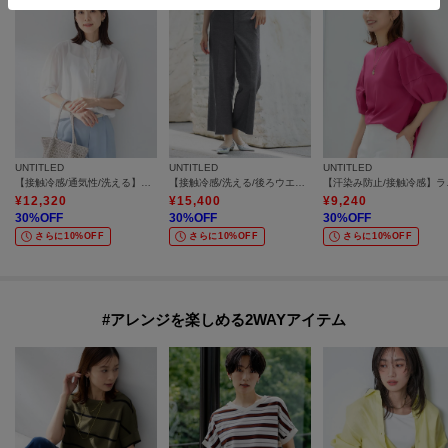
UNTITLED
UNTITLED
UNTITLED
【接触冷感/通気性/洗える】スタンドカラーフリルブラウス
【接触冷感/洗える/後ろウエストゴム】オックスワイドパンツ
【汗染み防
¥
12,320
¥
15,400
¥
9,240
30
%OFF
30
%OFF
30
%OFF
さらに10%OFF
さらに10%OFF
さらに10%OFF
#アレンジを楽しめる2WAYアイテム