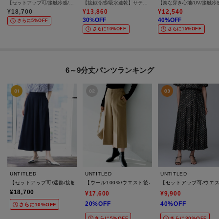
【セットアップ可/接触冷感/通気性】エアリークールワイドパンツ
【接触冷感/吸水速乾】サテンワイドパンツ
¥
18,700
¥
13,860
¥
12,540
30
%OFF
40
%OFF
さらに5%OFF
さらに10%OFF
さらに15%OFF
6～9分丈パンツランキング
UNTITLED
UNTITLED
UNTITLED
【セットアップ可/遮熱/接触冷感/UVカット】リラクシーガウチョパンツ
【ウール100%/ウエスト後ろゴム】 クロップドワイド
【セットアップ可/ウエ
¥18,700
¥17,600
¥9,900
20%OFF
40%OFF
さらに10%OFF
さらに5%OFF
さらに30%OFF