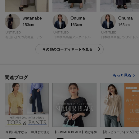
watanabe
Onuma
Onuma
153cm
163cm
163cm
UNTITLED
UNTITLED
UNTITLED
松山いよてつ高島屋 アンタイトル
日本橋高島屋アンタイトル
日本橋高島屋アンタイトル
その他のコーディネートを見る
もっと見る
関連ブログ
今買い足すなら、10月まで使えるトップス＆パンツ
【SUMMER BLACK】透けを気にせずスッキリ細見え
【高レビューアイテム】で