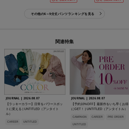
その他の6～9分丈パンツランキングを見る
関連特集
JOURNAL |
2026.08.07
JOURNAL |
2026.08.07
【ラッキーカラー】日常をパワースポッ
【予約10%OFF】最新作をいち早くお得
トに変える | UNTITLED（アンタイト
にGET！ | UNTITLED（アンタイトル）
ル）
CAMPAIGN
CAREER
PRE ORDER
CAREER
UNTITLED
UNTITLED