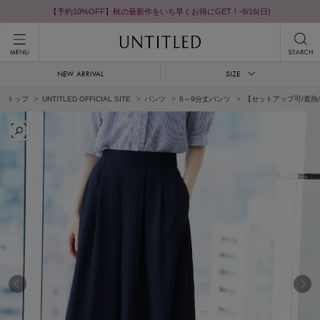
【予約10%OFF】秋の最新作をいち早くお得にGET！-8/16(日)
NEW ARRIVAL
SIZE
トップ
UNTITLED OFFICIAL SITE
パンツ
6～9分丈パンツ
【セットアップ可/遮熱