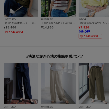
UNTITLED
UNTITLED
INDIVI
【11色展開/体型カバー】前後2WAYフレンチスリーブニット
【肌に張りつきにくい/前後2WAY】ドライタッチコットンプルオーバー
¥
15,400
¥
14,850
¥
7,920
40
%OFF
さらに10%OFF
さらに10%OFF
#快適な穿き心地の接触冷感パンツ
UNTITLED
UNTITLED
UNTITLED