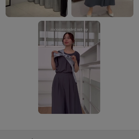
【素材感】ブラック（719）ブラック（919） ライトピンク（770） サックス
ブルー（790）
長い夏、暑い秋に対応できる細番手のポリエステルジョーゼット。
特殊加工糸をタテ、ヨコに使用し2WAYストレッチでジャージーのような
伸縮性と特殊加工によるシワ感が特徴の素材です。
軽量でさらっとした着心地感もポイント。
接触冷感、イージーケア、UVカット、遮熱、吸水速乾機能付き。
【着こなしポイント】
同素材のブラウス（商品番号：153－85512、153－85513）とのセットアッ
プがおすすめです。
【仕様】
・ポケット数：横×2
・ウエスト後ろゴム
・ベージュ（052）ライトピンク（770） サックスブルー（790）のみぺチパ
ンツ付き
※こちらの商品は複数の国で生産しております。