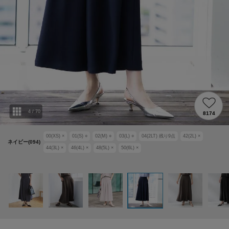
4
/
70
8174
00(XS)
×
01(S)
○
02(M)
○
03(L)
○
04(2LT)
残り
9
点
42(2L)
×
ネイビー(094)
44(3L)
×
46(4L)
×
48(5L)
×
50(6L)
×