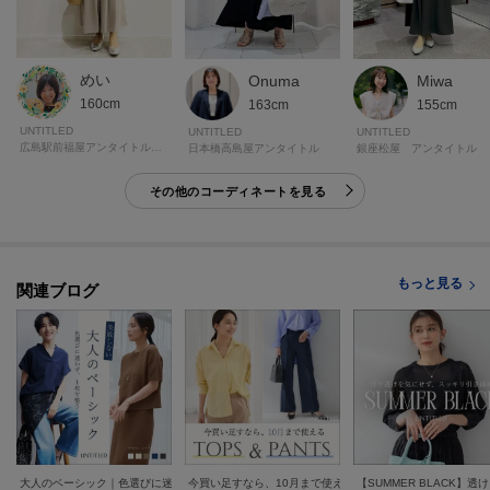
めい
Onuma
Miwa
160cm
163cm
155cm
UNTITLED
UNTITLED
UNTITLED
広島駅前福屋アンタイトルギャラリー
日本橋高島屋アンタイトル
銀座松屋 アンタイトル
その他のコーディネートを見る
もっと見る
関連ブログ
大人のベーシック｜色選びに迷わず、1枚で整う
今買い足すなら、10月まで使えるトップス＆パンツ
【SUMMER BLACK】