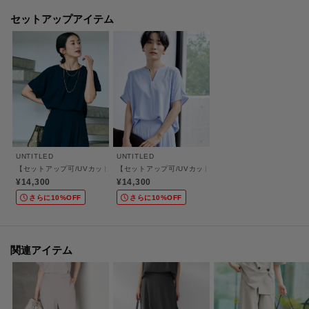
※こちらの商品は複数の国で生産しております。
セットアップアイテム
ベトナム製：ホワイト（003） チャコールグレー（014） ブラウン（043／
643） ベージュ（052） ネイビー（094）
日本製：ブラック（719）ライトピンク（770） サックスブルー（790）
※この製品は、太陽光線中の紫外線（UV）を通しにくくします。この効果は
永久的ではありません。
※この製品は、吸水速乾効果のある素材を使用しています。この効果は永久
的ではありません。
UNTITLED
UNTITLED
【セットアップ可/UVカット/前後2WAY】リラクシーフレンチスリーブブラウス
【セットアップ可/UVカット/接触冷感/UVカット】リラ
¥14,300
¥14,300
※照明の関係により、実際よりも色味が違って見える場合があります。ま
さらに10%OFF
さらに10%OFF
た、パソコン・スマートフォンなどの環境により、若干製品と画像のカラー
が異なる場合もございます。
関連アイテム
モデル情報：身長161cm B79 W58 H86 着用サイズ：02（M）