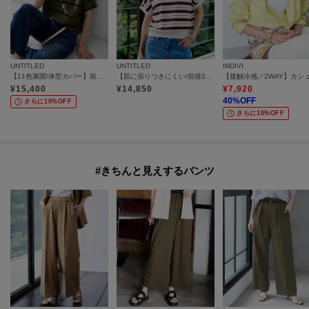
UNTITLED
UNTITLED
INDIVI
【11色展開/体型カバー】前後2WAYフレンチスリーブニット
【肌に張りつきにくい/前後2WAY】ドライタッチコットンプルオーバー
¥
15,400
¥
14,850
¥
7,920
40
%OFF
さらに10%OFF
さらに10%OFF
#きちんと見えするパンツ