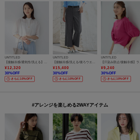
UNTITLED
UNTITLED
UNTITLED
【接触冷感/通気性/洗える】スタンドカラーフリルブラウス
【接触冷感/洗える/後ろウエストゴム】オックスワイドパンツ
【汗染み防
¥
12,320
¥
15,400
¥
9,240
30
%OFF
30
%OFF
30
%OFF
さらに10%OFF
さらに10%OFF
さらに10%OFF
#アレンジを楽しめる2WAYアイテム