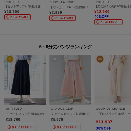
UNTITLED
UNTITLED
SHOO・LA・RUE
【セットアップ可/接触冷感/通気性】エアリークールワイドパンツ
【高レビュー/S-LL/洗濯機可/セットアップ可】着丈選べる 軽凛(かろりん) ひんやりフラップイージーパンツ
¥
18,700
¥
12,540
¥
3,989
40
%OFF
さらに5%OFF
さらに5%OFF
さらに15%OFF
6～9分丈パンツランキング
UNTITLED
OPAQUE.CLIP
COUP DE CHANCE
【セットアップ可/遮熱/接触冷感/UVカット】リラクシーガウチョパンツ
シアースカンツ【洗濯機OK】
【手洗い可／日本製／セ
¥18,700
¥5,979
¥13,937
さらに10%OFF
さらに10%OFF
30%OFF