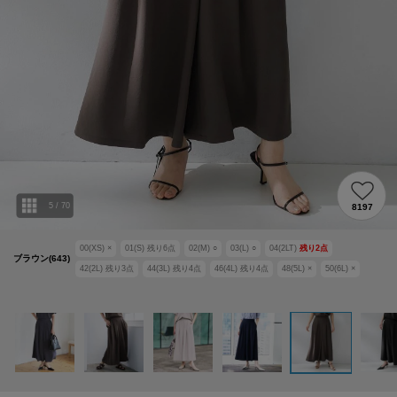
5
/
70
8197
00(XS)
×
01(S)
残り
6
点
02(M)
○
03(L)
○
04(2LT)
残り
2
点
ブラウン(643)
42(2L)
残り
3
点
44(3L)
残り
4
点
46(4L)
残り
4
点
48(5L)
×
50(6L)
×