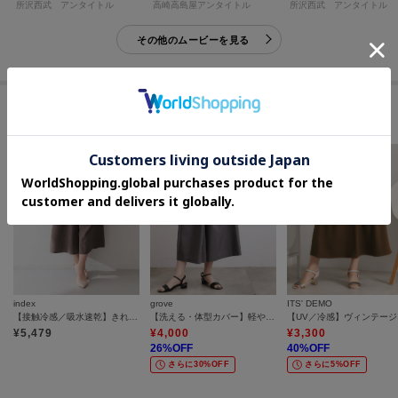
所沢西武 アンタイトル
高崎高島屋アンタイトル
所沢西武 アンタイトル
その他のムービーを見る
このアイテムに似ているアイテム
index
grove
ITS' DEMO
【接触冷感／吸水速乾】きれいめなのに楽ちんガウチョパンツ《イージーアイロン／防シワ／洗濯機OK》
【洗える・体型カバー】軽やかすっきり見えキュロットパンツ
【U
¥
5,479
¥
4,000
¥
3,300
26
%OFF
40
%OFF
さらに30%OFF
さらに5%OFF