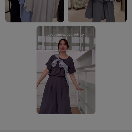
【素材感】ブラック（719）ブラック（919） ライトピンク（770） サックス
ブルー（790）
長い夏、暑い秋に対応できる細番手のポリエステルジョーゼット。
特殊加工糸をタテ、ヨコに使用し2WAYストレッチでジャージーのような
伸縮性と特殊加工によるシワ感が特徴の素材です。
軽量でさらっとした着心地感もポイント。
接触冷感、イージーケア、UVカット、遮熱、吸水速乾機能付き。
【着こなしポイント】
同素材のブラウス（商品番号：153－85512、153－85513）とのセットアッ
プがおすすめです。
【仕様】
・ポケット数：横×2
・ウエスト後ろゴム
・ベージュ（052）ライトピンク（770） サックスブルー（790）のみぺチパ
ンツ付き