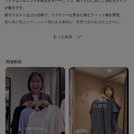
ワイドなシルエットが体型をカバーしつつ、動くたびに美しく揺れるライン
が魅力です。
後ろウエストはゴム仕様で、リラクシーな穿き心地とフィット感を実現。
落ち感と程よいワッシャー感のある素材が、良質で品のある仕上がりに。
オンオフ問わず活躍する、汎用性の高い大人のアイテムです。
■ブラウン(643)
ブラウン(043)に比べ若干濃い色味
■ブラック
ブラック(719)に比べ若干濃い色味
【素材感】ホワイト（003） チャコールグレー（014） ブラウン（043／
643） ベージュ（052） ネイビー（094）
清涼感を身にまとうキレイめな素材。
特殊な撚糸をして織り上げ、シワ感を施しています。
心地の良い素材感、またクセになるストレッチ感を持ち合せ、快適な着心地
に仕上げています。
接触冷感、イージーケア、UVカット、遮熱、はっ水（水をはじきやすい）機
能付き。