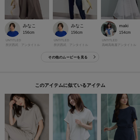
みなこ
みなこ
maki
156cm
156cm
154cm
UNTITLED
UNTITLED
UNTITLED
所沢西武 アンタイトル
所沢西武 アンタイトル
高崎高島屋アンタイトル
その他のムービーを見る
このアイテムに似ているアイテム