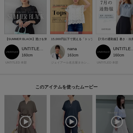
【SUMMER BLACK】透けを気にせずスッキリ細見え
15,000円以下で買える「トップス」まとめ！
【7月の通勤服】暑さ・冷
UNTITLED 本部スタッフ
nana
UNTITLED
160cm
163cm
160cm
UNTITLED 本部
ジェイアール名古屋タカシマヤ アンタイトル
UNTITLED 本部
このアイテムを使ったムービー