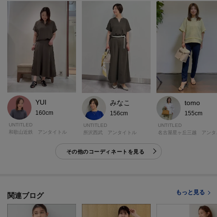
YUI
みなこ
tomo
160cm
156cm
155cm
UNTITLED
UNTITLED
UNTITLED
和歌山近鉄 アンタイトル
所沢西武 アンタイトル
名古屋
その他のコーディネートを見る
もっと見る
関連ブログ