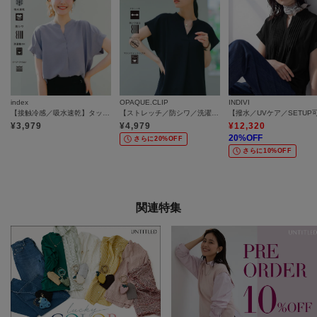
index
OPAQUE.CLIP
INDIVI
【接触冷感／吸水速乾】タックスキッパーブラウス《防シワ／イージーアイロン／洗濯機OK／9col》
【ストレッチ／防シワ／洗濯機OK】スキッパーブラウス《SS～LL／5col／セットアップ可》
¥
3,979
¥
4,979
¥
12,320
20
%OFF
さらに20%OFF
さらに10%OFF
関連特集