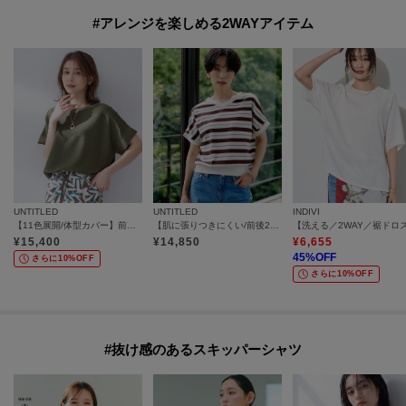
#アレンジを楽しめる2WAYアイテム
UNTITLED
UNTITLED
INDIVI
【11色展開/体型カバー】前後2WAYフレンチスリーブニット
【肌に張りつきにくい/前後2WAY】ドライタッチコットンプルオーバー
¥
15,400
¥
14,850
¥
6,655
45
%OFF
さらに10%OFF
さらに10%OFF
#抜け感のあるスキッパーシャツ