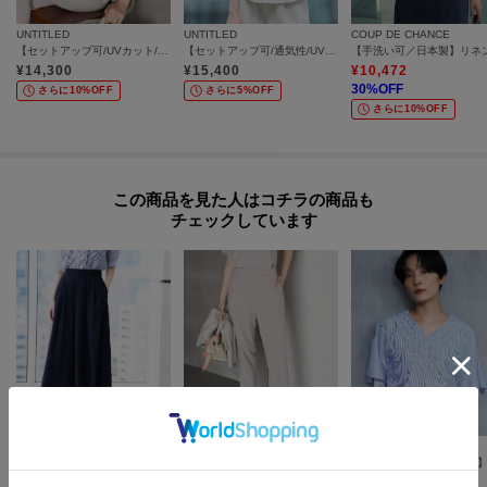
UNTITLED
UNTITLED
COUP DE CHANCE
【セットアップ可/UVカット/前後2WAY】リラクシーフレンチスリーブブラウス
【セットアップ可/通気性/UVカット】エアリークールブラウス
¥
14,300
¥
15,400
¥
10,472
30
%OFF
さらに10%OFF
さらに5%OFF
さらに10%OFF
この商品を見た人はコチラの商品も
チェックしています
UNTITLED
UNTITLED
UNTITLED
【セットアップ可/遮熱/接触冷感/UVカット】リラクシーガウチョパンツ
【セットアップ可/遮熱/接触冷感】リラクシーテーパードパンツ
¥
18,700
¥
11,550
¥
12,320