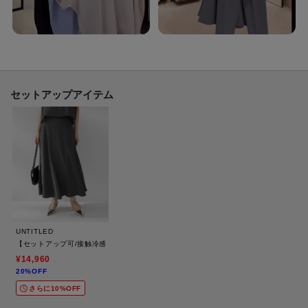
接触冷感、イージーケア、UVカット、遮熱、はっ水（水をはじきやすい）機
能付き。
【素材感】ブラック（719）ブラック（919） ライトピンク（770） サックス
ブルー（790）
長い夏、暑い秋に対応できる細番手のポリエステルジョーゼット。
セットアップアイテム
特殊加工糸をタテ、ヨコに使用し2WAYストレッチでジャージーのような
リラックス感と特殊加工によるシワ感が特徴の素材です。
軽量でさらっとした着心地感もポイント。
接触冷感、イージーケア、UVカット、遮熱、吸水速乾機能付き。
【着こなしポイント】
同素材のボトムに合わせてセットアップで着ていただくのがおすすめです。
ゆったりとしたシルエットですので、同素材のすっきりとしたテーパードパ
UNTITLED
ンツ（商品番号：153－65512）と合わせるとメリハリのあるスタイルに仕上
【セットアップ可/接触冷感/遮熱】リラクシーフレアスカート
がります。
¥14,960
20%OFF
※この製品は、太陽光線中の紫外線（UV）を通しにくくします。この効果は
さらに10%OFF
永久的ではありません。