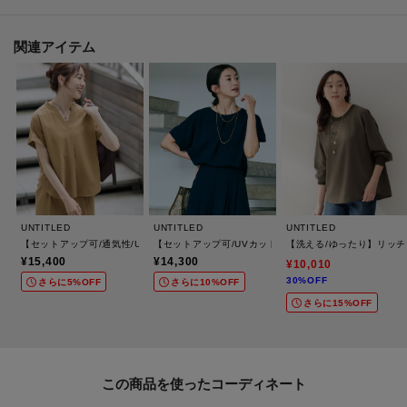
※この製品は、吸水速乾効果のある素材を使用しています。この効果は永久
的ではありません。
関連アイテム
※こちらの商品は複数の国で生産しております。
ベトナム製：ホワイト（003） チャコールグレー（014） ブラウン（043／
643） ベージュ（052） ネイビー（094）
日本製：ブラック（719）ブラック（919） ライトピンク（770） サックスブ
ルー（790）
UNTITLED
UNTITLED
UNTITLED
※照明の関係により、実際よりも色味が違って見える場合があります。ま
【セットアップ可/通気性/UVカット】エアリークールブラウス
【セットアップ可/UVカット/前後2WAY】リラクシーフ
【洗える/ゆったり】リッ
た、パソコン・スマートフォンなどの環境により、若干製品と画像のカラー
¥15,400
¥14,300
¥10,010
が異なる場合もございます。
30%OFF
さらに5%OFF
さらに10%OFF
さらに15%OFF
モデル情報：身長161cm B79 W58 H86 着用サイズ：02（M）
この商品を使った