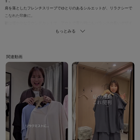
す。
肩を落としたフレンチスリーブでゆとりのあるシルエットが、リラクシーで
こなれた印象に。
裾は緩やかなラウンドカットで、アウトで着た時にもバランスの良いデザイ
ンになっています。
ストレッチ性のあるしシワになりにくい素材で、着心地の良さはもちろん、
お手入れもしやすく日常使いにもぴったりです。
■ブラウン(643)
ブラウン(043)に比べ若干濃い色味
■ブラック(919)
ブラック(719)に比べ若干濃い色味
【素材感】ホワイト（003） チャコールグレー（014） ブラウン（043／
643） ベージュ（052） ネイビー（094）
清涼感を身にまとうキレイめな素材。
特殊な撚糸をして織り上げシワ感を施しています。
心地の良い素材感、またクセになるストレッチ感を持ち合せ、快適な着心地
に仕上げています。