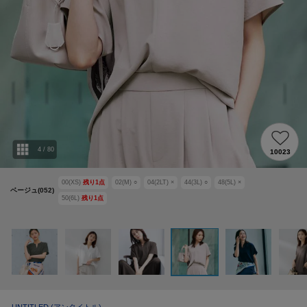
4
/
80
10023
00(XS)
残り
1
点
02(M)
○
04(2LT)
×
44(3L)
○
48(5L)
×
ベージュ(052)
50(6L)
残り
1
点
UNTITLED
(アンタイトル)