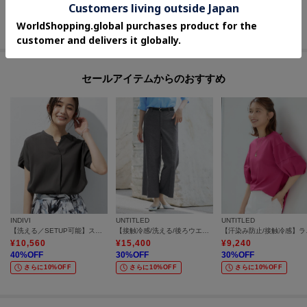
30
%OFF
30
%OFF
さらに10%OFF
さらに10%OFF
さらに10%OFF
セールアイテムからのおすすめ
INDIVI
UNTITLED
UNTITLED
【洗える／SETUP可能】スキッパーブラウス
【接触冷感/洗える/後ろウエストゴム】オックスワイドパンツ
【汗染み防
¥
10,560
¥
15,400
¥
9,240
40
%OFF
30
%OFF
30
%OFF
さらに10%OFF
さらに10%OFF
さらに10%OFF