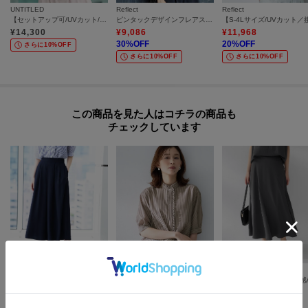
UNTITLED
Reflect
Reflect
【セットアップ可/UVカット/接触冷感/UVカット】リラクシーキーVネックブラウス
ピンタックデザインフレアスリーブブラウス
¥
14,300
¥
9,086
¥
11,968
30
%OFF
20
%OFF
さらに10%OFF
さらに10%OFF
さらに10%OFF
この商品を見た人はコチラの商品も
チェックしています
UNTITLED
UNTITLED
UNTITLED
【セットアップ可/遮熱/接触冷感/UVカット】リラクシーガウチョパンツ
【接触冷感/通気性/洗える】スタンドカラーフリルブラウス
¥
18,700
¥
12,320
¥
14,960
30
%OFF
20
%OFF
さらに10%OFF