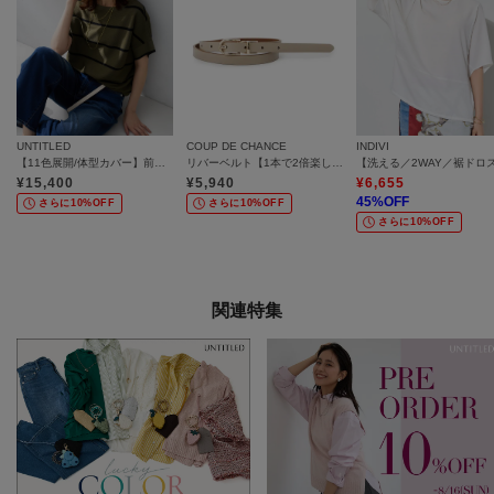
UNTITLED
COUP DE CHANCE
INDIVI
【11色展開/体型カバー】前後2WAYフレンチスリーブニット
リバーベルト【1本で2倍楽しめる／気分で選べるリバーシブル仕様】
¥
15,400
¥
5,940
¥
6,655
45
%OFF
さらに10%OFF
さらに10%OFF
さらに10%OFF
関連特集