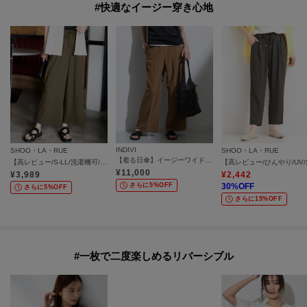
#快適なイージー穿き心地
INDIVI
SHOO・LA・RUE
SHOO・LA・RUE
【着る日傘】イージーワイドパンツ
【高レビュー/S-LL/洗濯機可/セットアップ可】着丈選べる 軽凛(かろりん) ひんやりフラップイージーパンツ
¥
11,000
¥
3,989
¥
2,442
さらに5%OFF
30
%OFF
さらに5%OFF
さらに15%OFF
#一枚で二度楽しめるリバーシブル