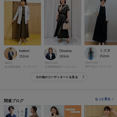
モデル情報：身長161cm B79 W58 H86 着用サイズ：02（M）
ミズタ
hattori
Onuma
152cm
152cm
163cm
UNTITLED
INDIVI
UNTITLED
神戸大丸アンタイトル
名古屋松坂屋 インディヴィ
日本橋高島屋アンタイトル
その他のコーディネートを見る
もっと見る
関連ブログ