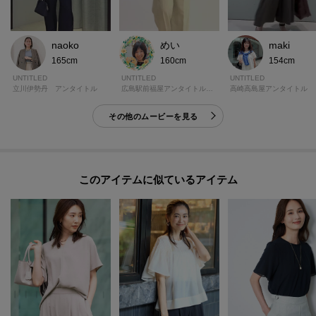
naoko
めい
maki
165cm
160cm
154cm
UNTITLED
UNTITLED
UNTITLED
立川伊勢丹 アンタイトル
広島駅前福屋アンタイトルギャラリー
高崎高島屋アンタイトル
その他のムービーを見る
このアイテムに似ているアイテム