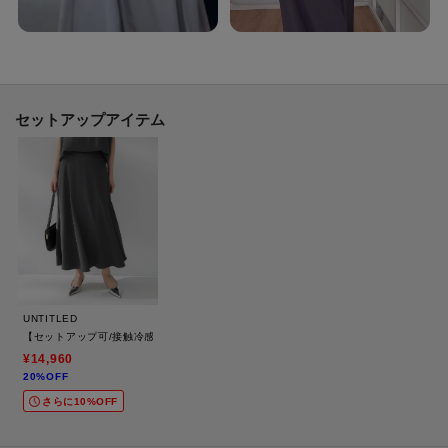
前のみタックインしていただくと、より軽やかな印象に着ていただけます。
＊＊＊＊＊＊＊＊＊＊＊＊＊＊＊＊＊＊＊＊＊＊
【スタッフ着用コメント】
＊＊＊＊＊＊＊＊＊＊＊＊＊＊＊＊＊＊＊＊＊＊
セットアップアイテム
■身長163cm Mサイズ
生地感：とにかくサラサラで真夏の暑い時期にも快適に着られます。
着用感：ゆったりしています。セットアップで着ると、お仕事だけでなく、
会食などきちんとしたシーンにも合いそうです。
■身長155cm XSサイズ
生地感：さらっと軽いですが、適度に厚みもあり透けにくいです。
着用感：肩周りから二の腕を自然にカバーしてる袖丈で安心感があります。
UNTITLED
身幅は程よくあり、ピタッとしにくく、涼しく着られます。
【セットアップ可/接触冷感/遮熱】リラクシーフレアスカート
¥14,960
■163cm Mサイズ
20%OFF
生地感：さらっとした肌あたりで、真夏もストレスフリーに着られます。洗
さらに10%OFF
濯機で丸洗いでき、シワにもなりにくいです。