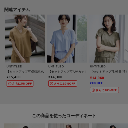
着用感：2WAYの仕様で着回ししやすいです。タックを後ろにすると、浅めの
襟あきになります。
関連アイテム
※この製品は、太陽光線中の紫外線（UV）を通しにくくします。この効果は
永久的ではありません。
※照明の関係により、実際よりも色味が違って見える場合があります。ま
た、パソコン・スマートフォンなどの環境により、若干製品と画像のカラー
が異なる場合もございます。
UNTITLED
UNTITLED
UNTITLED
【セットアップ可/通気性/UVカット】エアリークールブラウス
【セットアップ可/UVカット/接触冷感/UVカット】リラ
【セットアップ可/軽量/清
¥15,400
¥14,300
¥14,960
▽気になるアイテムは『お気に入り登録』がおすすめです！▽
20%OFF
さらに5%OFF
さらに10%OFF
オンラインサイトの各アイテムにある「ハートマーク」をクリックして簡単
さらに10%OFF
に追加できます！
お気に入り登録して頂いたアイテムは・・・
再入荷通知や、値下げ情報・在庫状況をメルマガにてお知らせいたします♪
この商品を使った