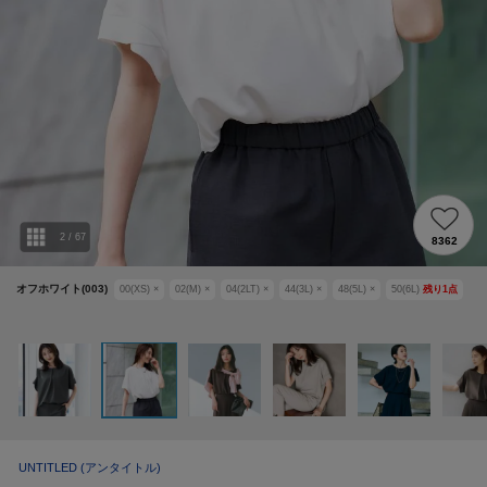
2
/
67
8362
オフホワイト(003)
00(XS)
×
02(M)
×
04(2LT)
×
44(3L)
×
48(5L)
×
50(6L)
残り
1
点
UNTITLED
(アンタイトル)