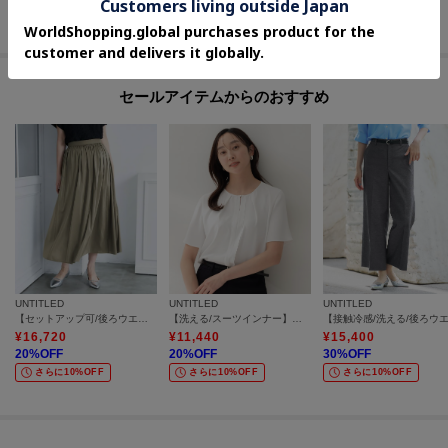
さらに10%OFF
さらに10%OFF
セールアイテムからのおすすめ
UNTITLED
UNTITLED
UNTITLED
【セットアップ可/後ろウエストゴム/光沢感】ローンフレアスカート
【洗える/スーツインナー】ジョーゼットミニマルブラウス
¥
16,720
¥
11,440
¥
15,400
20
%OFF
20
%OFF
30
%OFF
さらに10%OFF
さらに10%OFF
さらに10%OFF