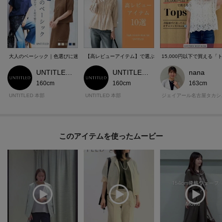
大人のベーシック｜色選びに迷わず、1枚で整う
【高レビューアイテム】で選ぶ、着心地と細見えが叶うアイ
15,000円以下で買える
UNTITLED 本部スタッフ
UNTITLED 本部スタッフ
nana
160cm
160cm
163cm
UNTITLED 本部
UNTITLED 本部
ジェイア
このアイテムを使ったムービー