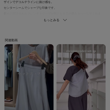
ザインでデコルテラインに抜け感を。
センターシームでシャープな印象です。
長めに設計されたフレンチスリーブが気になる二の腕をカバーしてくれま
す。
袖口の重ねデザインがデザインアクセントになっています。
■ブラウン(643)
ブラウン(043)に比べ若干濃い色味
【素材感】
清涼感を身にまとうキレイめな素材。
特殊な撚糸をして織り上げシワ感を施しています。
心地の良い素材感、またクセになるストレッチ感を持ち合せ、快適な着心地
に仕上げています。
接触冷感、イージーケア、UVカット、はっ水（水をはじきやすい）、遮熱性
機能付き
【着こなしポイント】
同素材のボトムに合わせてセットアップで着ていただくのがおすすめです。