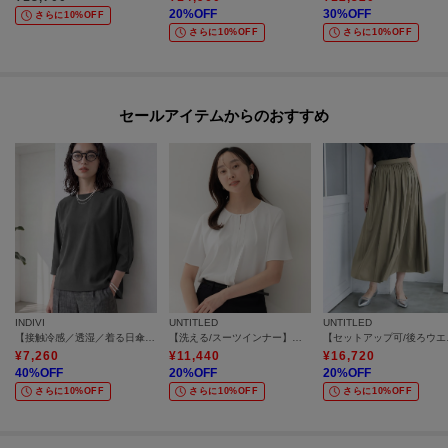
20
%OFF
30
%OFF
さらに10%OFF
さらに10%OFF
さらに10%OFF
セールアイテムからのおすすめ
INDIVI
UNTITLED
UNTITLED
【接触冷感／透湿／着る日傘】ドルマントップス
【洗える/スーツインナー】ジョーゼットミニマルブラウス
【セットアッ
¥
7,260
¥
11,440
¥
16,720
40
%OFF
20
%OFF
20
%OFF
さらに10%OFF
さらに10%OFF
さらに10%OFF