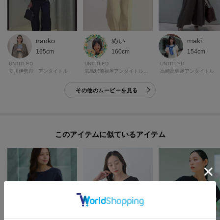
naoko
めい
maki
165cm
160cm
154cm
UNTITLED
UNTITLED
UNTITLED
立川伊勢丹 アンタイトル
広島駅前福屋アンタイトルギャラリー
高崎高島屋アンタイトル
その他のムービーを見る
このアイテムに似ているアイテム