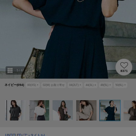
5
/
67
8371
ネイビー(094)
00(XS)
×
02(M)
お取り寄せ
04(2LT)
×
44(3L)
○
48(5L)
×
50(6L)
×
UNTITLED
(アンタイトル)