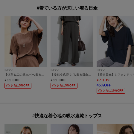
#着ている方が涼しい着る日傘
INDIVI
INDIVI
INDIVI
【体型＆二の腕カバー/着る日傘】ドルマントップス
【接触冷感/防シワ/着る日傘】イージーワイドパンツ
¥
11,000
¥
11,000
¥
7,139
45
%OFF
さらに5%OFF
さらに5%OFF
さらに10%OFF
#快適な着心地の吸水速乾トップス