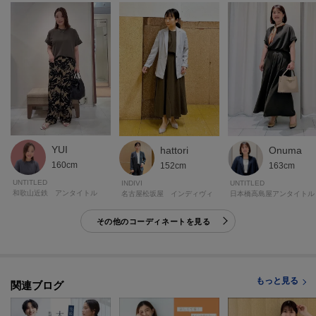
モデル情報：身長161cm B79 W58 H86 着用サイズ：02（M）
YUI
hattori
Onuma
160cm
152cm
163cm
UNTITLED
INDIVI
UNTITLED
和歌山近鉄 アンタイトル
名古屋松坂屋 インディヴィ
日本橋高島屋アンタイトル
その他のコーディネートを見る
もっと見る
関連ブログ