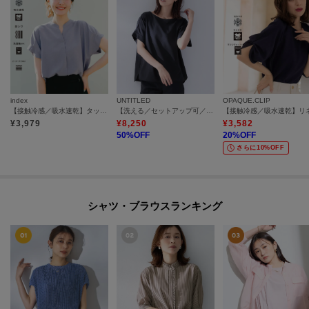
index
UNTITLED
OPAQUE.CLIP
【接触冷感／吸水速乾】タックスキッパーブラウス《防シワ／イージーアイロン／洗濯機OK／9col》
【洗える／セットアップ可／吸水速乾】ボートネックTブラウス
¥
3,979
¥
8,250
¥
3,582
50
%OFF
20
%OFF
さらに10%OFF
シャツ・ブラウスランキング