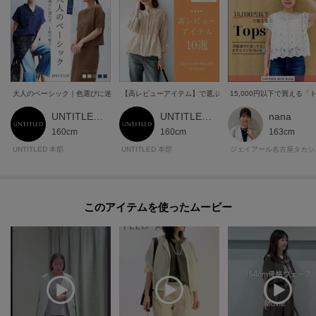
大人のベーシック｜色選びに迷わず、1枚で整う
【高レビューアイテム】で選ぶ、着心地と細見えが叶うアイ
15,000円以下で買える
UNTITLED 本部スタッフ
UNTITLED 本部スタッフ
nana
160cm
160cm
163cm
UNTITLED 本部
UNTITLED 本部
ジェイア
このアイテムを使ったムービー