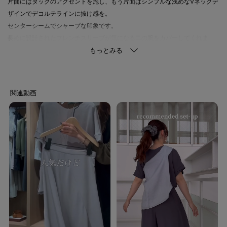
片面にはタックのアクセントを施し、もう片面はシンプルな浅めなVネックデ
ザインでデコルテラインに抜け感を。
センターシームでシャープな印象です。
長めに設計されたフレンチスリーブが気になる二の腕をカバーしてくれま
す。
袖口の重ねデザインがデザインアクセントになっています。
■ブラウン(643)
ブラウン(043)に比べ若干濃い色味
【素材感】
清涼感を身にまとうキレイめな素材。
特殊な撚糸をして織り上げシワ感を施しています。
心地の良い素材感、またクセになるストレッチ感を持ち合せ、快適な着心地
に仕上げています。
接触冷感、イージーケア、UVカット、はっ水（水をはじきやすい）、遮熱性
機能付き
【着こなしポイント】