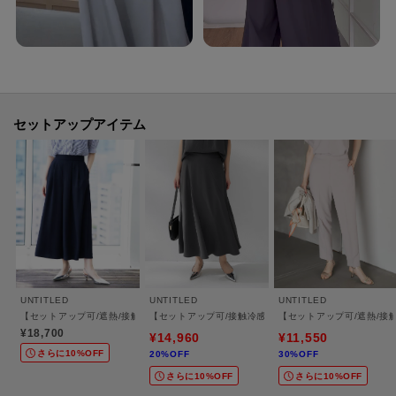
同素材のボトムに合わせてセットアップで着ていただくのがおすすめです。
前のみタックインしていただくと、より軽やかな印象に着ていただけます。
＊＊＊＊＊＊＊＊＊＊＊＊＊＊＊＊＊＊＊＊＊＊
【スタッフ着用コメント】
＊＊＊＊＊＊＊＊＊＊＊＊＊＊＊＊＊＊＊＊＊＊
セットアップアイテム
■身長163cm Mサイズ
生地感：とにかくサラサラで真夏の暑い時期にも快適に着られます。
着用感：ゆったりしています。セットアップで着ると、お仕事だけでなく、
会食などきちんとしたシーンにも合いそうです。
■身長155cm XSサイズ
生地感：さらっと軽いですが、適度に厚みもあり透けにくいです。
着用感：肩周りから二の腕を自然にカバーしてる袖丈で安心感があります。
UNTITLED
UNTITLED
UNTITLED
身幅は程よくあり、ピタッとしにくく、涼しく着られます。
【セットアップ可/遮熱/接触冷感/UVカット】リラクシーガウチョパンツ
【セットアップ可/接触冷感/遮熱】リラクシーフレアスカ
【セットアップ可/遮熱/
¥18,700
¥14,960
¥11,550
■163cm Mサイズ
さらに10%OFF
20%OFF
30%OFF
生地感：さらっとした肌あたりで、真夏もストレスフリーに着られます。洗
さらに10%OFF
さらに10%OFF
濯機で丸洗いでき、シワにもなりにくいです。