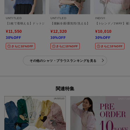
UNTITLED
UNTITLED
INDIVI
【1枚で着映える】ドットジャガードブラウス
【接触冷感/通気性/洗える】スタンドカラーフリルブラ
【トレンド／2WAY】
¥11,550
¥12,320
¥10,010
30%OFF
30%OFF
30%OFF
さらに10%OFF
さらに10%OFF
さらに10%OFF
その他のシャツ・ブラウスランキングを見る
関連特集