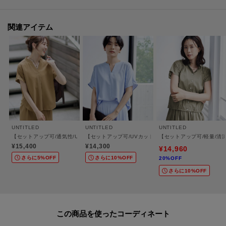
着用感：2WAYの仕様で着回ししやすいです。タックを後ろにすると、浅めの
襟あきになります。
関連アイテム
※この製品は、太陽光線中の紫外線（UV）を通しにくくします。この効果は
永久的ではありません。
※照明の関係により、実際よりも色味が違って見える場合があります。ま
た、パソコン・スマートフォンなどの環境により、若干製品と画像のカラー
が異なる場合もございます。
UNTITLED
UNTITLED
UNTITLED
【セットアップ可/通気性/UVカット】エアリークールブラウス
【セットアップ可/UVカット/接触冷感/UVカット】リラ
【セットアップ可/軽量/清
¥15,400
¥14,300
¥14,960
▽気になるアイテムは『お気に入り登録』がおすすめです！▽
さらに5%OFF
さらに10%OFF
20%OFF
オンラインサイトの各アイテムにある「ハートマーク」をクリックして簡単
さらに10%OFF
に追加できます！
お気に入り登録して頂いたアイテムは・・・
再入荷通知や、値下げ情報・在庫状況をメルマガにてお知らせいたします♪
この商品を使った