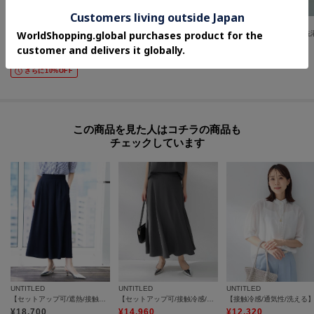
COUP DE CHANCE
UNTITLED
OPAQUE.CLIP
【手洗い可／日本製】リネンライク フリル袖ブラウス
【透けにくい/スーツインナー】パウダリータックブラウス
¥
10,472
¥
15,400
¥
4,979
30
%OFF
さらに10%OFF
さらに20%OFF
さらに10%OFF
この商品を見た人はコチラの商品も
チェックしています
UNTITLED
UNTITLED
UNTITLED
【セットアップ可/遮熱/接触冷感/UVカット】リラクシーガウチョパンツ
【セットアップ可/接触冷感/遮熱】リラクシーフレアスカート
¥
18,700
¥
14,960
¥
12,320