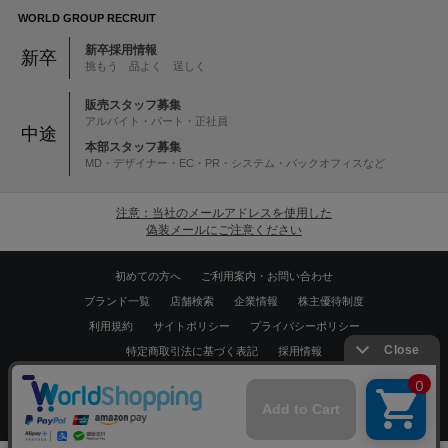
WORLD GROUP RECRUIT
新卒採用情報
新卒
挑もう 品よく 逞しく
販売スタッフ募集
アルバイト・パート・正社員
中途
本部スタッフ募集
MD・デザイナー・EC・PR・システム・バックオフィスなど
注意：当社のメールアドレスを使用した
偽装メールにご注意ください
初めての方へ
ご利用案内・お問い合わせ
ブランド一覧
店舗検索
企業情報
株主優待制度
利用規約
サイトポリシー
プライバシーポリシー
特定商取引法に基づく表記
採用情報
Copyrights © WORLD CO.,LTD. All rights reserved.
スマートフォン ｜
PC