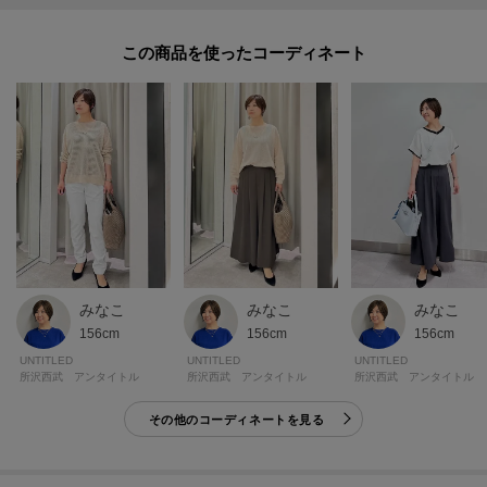
ようお願いいたします。
この商品を使った
※照明の関係により、実際よりも色味が違って見える場合があります。ま
た、パソコン・スマートフォンなどの環境により、若干製品と画像のカラー
が異なる場合もございます。
モデル情報：身長161cm B79 W58 H86 着用サイズ：02（M）
みなこ
みなこ
みなこ
156cm
156cm
156cm
UNTITLED
UNTITLED
UNTITLED
所沢西武 アンタイトル
所沢西武 アンタイトル
所沢西武 アンタイトル
その他のコーディネートを見る