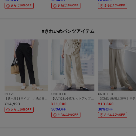
30
%OFF
30
%OFF
20
%OFF
さらに10%OFF
さらに10%OFF
さらに15%OFF
#きれいめパンツアイテム
INDIVI
UNTITLED
UNTITLED
【選べる13サイズ！／洗える】ウエストゴムタックテーパード褒められパンツ
【UV/接触冷感/セットアップ可】スラブワイドパンツ
【接触冷
¥
14,993
¥
11,000
¥
13,860
50
%OFF
30
%OFF
さらに10%OFF
さらに10%OFF
さらに10%OFF