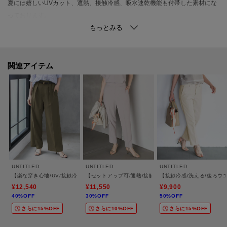
夏には嬉しいUVカット、遮熱、接触冷感、吸水速乾機能も付帯した素材にな
っております。
【仕様】
・ポケット数：横×2 後ろ×2
・前ファスナー
関連アイテム
・ウエスト後ろゴム
・裏地なし
※オフホワイト（003）はやや透け感があります。
※この製品は、太陽光線中の紫外線（UV）を通しにくくします。この効果は
永久的ではありません。
※この製品は、吸水速乾効果のある素材を使用しています。この効果は永久
的ではありません。
UNTITLED
UNTITLED
UNTITLED
【楽な穿き心地/UV/接触冷感】クリーンワイドパンツ
【セットアップ可/遮熱/接触冷感】リラクシーテーパード
【接触冷感/洗える/後ろ
※こちらの商品は複数の国で生産しております。
¥12,540
¥11,550
¥9,900
40%OFF
30%OFF
50%OFF
ベトナム製
さらに15%OFF
さらに10%OFF
さらに15%OFF
日本製
原産国のご指定はできかねますので、予めご了承の上、ご注文いただきます