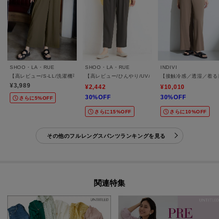
SHOO・LA・RUE
SHOO・LA・RUE
INDIVI
【高レビュー/S-LL/洗濯機可/セットアップ可】着丈選べる 軽凛(かろりん) ひんやりフ
【高レビュー/ひんやり/UV/SS-3L/セットアップ可】
【接触冷感／透湿／着る
¥3,989
¥2,442
¥10,010
30%OFF
30%OFF
さらに5%OFF
さらに15%OFF
さらに10%OFF
その他のフルレングスパンツランキングを見る
関連特集