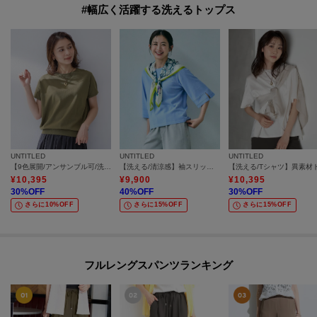
#幅広く活躍する洗えるトップス
UNTITLED
UNTITLED
UNTITLED
【9色展開/アンサンブル可/洗える】コットンベーシックニット
【洗える/清涼感】袖スリットニットプルオーバー
¥
10,395
¥
9,900
¥
10,395
30
%OFF
40
%OFF
30
%OFF
さらに10%OFF
さらに15%OFF
さらに15%OFF
フルレングスパンツランキング