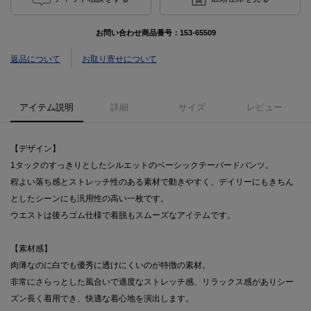
お問い合わせ商品番号：
153-65509
返品について
お取り寄せについて
アイテム説明
詳細
サイズ
レビュー
【デザイン】
1タックのすっきりとしたシルエットのベーシックテーパードパンツ。
程よい落ち感とストレッチ性のある素材で動きやすく、デイリーにもきちん
としたシーンにも汎用性の高い一枚です。
ウエストは後ろゴム仕様で着脱もスムーズなアイテムです。
【素材感】
肉薄なのに白でも優秀に透けにくいのが特徴の素材。
非常にさらっとした風合いで適度なストレッチ感、リラックス感がありシー
ズン長く着用でき、快適な着心地を演出します。