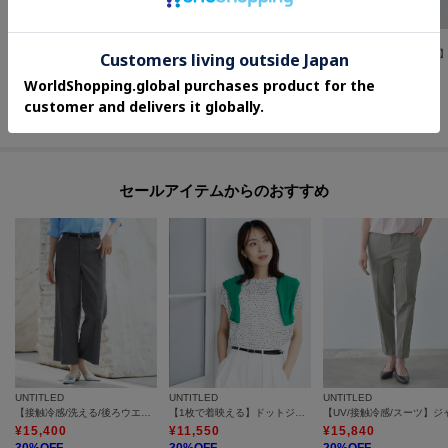
UNTITLED
UNTITLED
UNTITLED
【セットアップ可/遮熱/接触冷感】リラクシーテーパードパンツ
【汗染み防止/接触冷感】ランタンスリーブプルオーバー
¥
11,550
¥
9,240
¥
12,320
30
%OFF
30
%OFF
30
%OFF
さらに10%OFF
さらに10%OFF
さらに10%OFF
セールアイテムからのおすすめ
UNTITLED
UNTITLED
UNTITLED
【接触冷感/洗える/後ろウエストゴム】オックスワイドパンツ
【1枚で着映える】ドットジャガードブラウス
¥
15,400
¥
11,550
¥
15,840