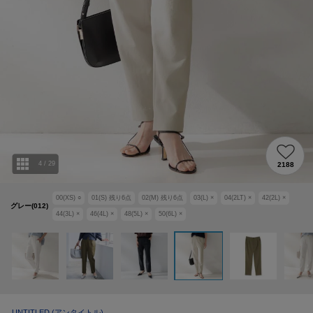
4
/
29
2188
00(XS)
○
01(S)
残り
6
点
02(M)
残り
6
点
03(L)
×
04(2LT)
×
42(2L)
×
グレー(012)
44(3L)
×
46(4L)
×
48(5L)
×
50(6L)
×
UNTITLED
(アンタイトル)