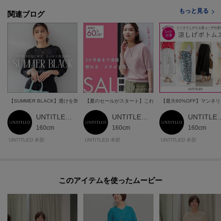
もっと見る
関連ブログ
【SUMMER BLACK】透けを気にせずスッキリ細見え
【夏のセールがスタート】これを見れば狙い目アイテムが丸
【最大60%OFF】マン
UNTITLED 本部スタッフ
UNTITLED 本部スタッフ
UNTITLED
160cm
160cm
160cm
UNTITLED 本部
UNTITLED 本部
UNTITLED 本部
このアイテムを使ったムービー