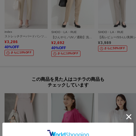
index
SHOO・LA・RUE
SHOO・LA・RUE
ストレッチテーパードパンツ／セットアップ可【洗濯機OK／接触冷感／吸水速乾／防シワ】《SS～LL》
【ひんやり／UV／通勤】洗濯後しわになりにくい タックテーパードパンツ
¥
3,286
¥
2,692
¥
3,989
40
%OFF
40
%OFF
さらに50%OFF
さらに10%OFF
さらに10%OFF
この商品を見た人はコチラの商品も
チェックしています