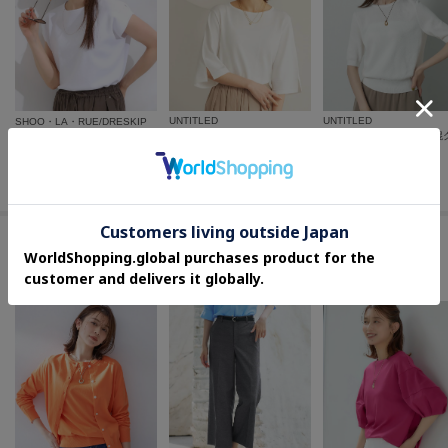
UNTITLED
UNTITLED
SHOO・LA・RUE/DRESKIP
【洗える/清涼感】袖スリットニットプルオーバー
【洗える/S-LL/ひんやり】さらりと好印象 総針フレンチスリーブニット
¥
9,900
¥
10,780
¥
2,092
40
%OFF
30
%OFF
30
%OFF
この商品を見た人はコチラの商品も
チェックしています