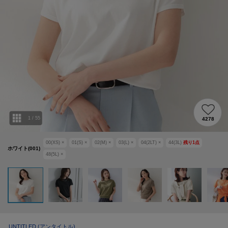
1
/
55
4278
00(XS)
×
01(S)
×
02(M)
×
03(L)
×
04(2LT)
×
44(3L)
残り
1
点
ホワイト(001)
48(5L)
×
UNTITLED
(アンタイトル)