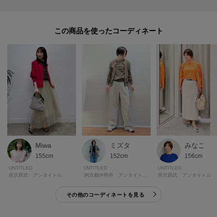
この商品を使った
Miwa
ミズタ
みなこ
155cm
152cm
156cm
UNTITLED
UNTITLED
UNTITLED
所沢西武 アンタイトル
JR京都伊勢丹 アンタイトル トール＆ラージ
所沢西武 アンタイトル
その他のコーディネートを見る