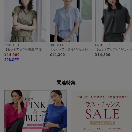
UNTITLED
UNTITLED
UNTITLED
【セットアップ可/軽量/清涼感】ローンギャザーブラウス
【セットアップ可/UVカット/接触冷感/UVカット】リラクシーキーVネックブラウス
¥
14,960
¥
14,300
¥
14,300
20
%OFF
関連特集