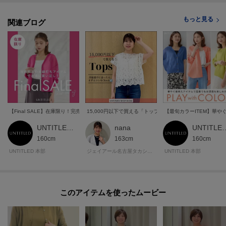
もっと見る
関連ブログ
【Final SALE】在庫限り！完売間近のお値打ちアイテム
15,000円以下で買える「トップス」まとめ！
【最旬カラーITEM】華
UNTITLED 本部スタッフ
nana
UNTITLED
160cm
163cm
160cm
UNTITLED 本部
ジェイアール名古屋タカシマヤ アンタイトル
UNTITLED 本部
このアイテムを使ったムービー