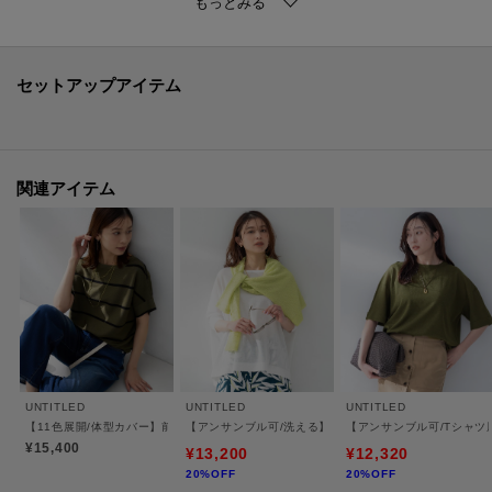
【着こなしポイント】
ボリュームスカートやワイドパンツなどの分量感のあるボトムスも、タイト
やナロースカートにも合うアイテムです。
裾リブ仕様なので、バランスの良い丈に調整可能です。
セットアップアイテム
ジャケットインでキレイめにも、Tシャツ感覚でカジュアルにも、幅広いシー
ンでのスタイリングをお楽しみいただけます。
関連アイテム
※照明の関係により、実際よりも色味が違って見える場合があります。ま
た、パソコン・スマートフォンなどの環境により、若干製品と画像のカラー
が異なる場合もございます。
モデル情報：身長161cm B79 W58 H86 着用サイズ：02（M）
UNTITLED
UNTITLED
UNTITLED
【11色展開/体型カバー】前後2WAYフレンチスリーブニット
【アンサンブル可/洗える】シアーレーヨンニット
【アンサンブル可/Tシャツ
¥15,400
¥13,200
¥12,320
20%OFF
20%OFF