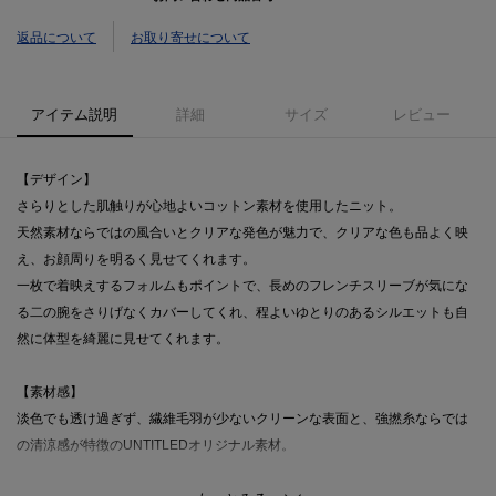
返品について
お取り寄せについて
アイテム説明
詳細
サイズ
レビュー
【デザイン】
さらりとした肌触りが心地よいコットン素材を使用したニット。
天然素材ならではの風合いとクリアな発色が魅力で、クリアな色も品よく映
え、お顔周りを明るく見せてくれます。
一枚で着映えするフォルムもポイントで、長めのフレンチスリーブが気にな
る二の腕をさりげなくカバーしてくれ、程よいゆとりのあるシルエットも自
然に体型を綺麗に見せてくれます。
【素材感】
淡色でも透け過ぎず、繊維毛羽が少ないクリーンな表面と、強撚糸ならでは
の清涼感が特徴のUNTITLEDオリジナル素材。