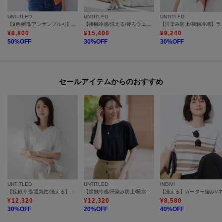
UNTITLED
UNTITLED
UNTITLED
【9色展開/アンサンブル可】コットンクルーネックカーディガン
【接触冷感/洗える/後ろウエストゴム】オックスワイドパンツ
【汗染み防
¥
8,800
¥
15,400
¥
9,240
50
%OFF
30
%OFF
30
%OFF
セールアイテムからのおすすめ
UNTITLED
UNTITLED
INDIVI
【接触冷感/通気性/洗える】Vネックフリルブラウス
【接触冷感/汗染み防止/吸水速乾/UVカット】シャーリングプルオーバー
¥
12,320
¥
12,320
¥
8,580
30
%OFF
20
%OFF
40
%OFF