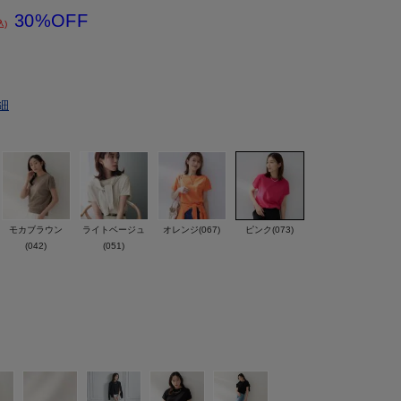
30%OFF
込)
細
モカブラウン
ライトベージュ
オレンジ(067)
ピンク(073)
(042)
(051)