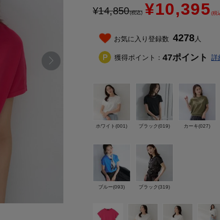
¥10,395
¥
14,850
(税込)
(税
4278
お気に入り登録数
人
47
ポイント
獲得ポイント：
詳
ホワイト(001)
ブラック(019)
カーキ(027)
ブルー(093)
ブラック(319)