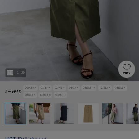
1
/
29
2027
00(XS)
×
01(S)
×
02(M)
×
03(L)
×
04(2LT)
×
42(2L)
×
44(3L)
×
カーキ(027)
46(4L)
×
48(5L)
×
50(6L)
×
UNTITLED
(アンタイトル)