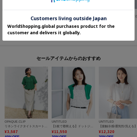
UNTITLED
UNTITLED
UNTITLED
【洗える/後ろウエストゴム】オックスアイラインスカート
【ウエストゴム/ストレッチ性】フロントポケットナロースカート
¥
14,630
¥
20,900
¥
10,395
30
%OFF
30
%OFF
さらに15%OFF
さらに10%OFF
セールアイテムからのおすすめ
OPAQUE.CLIP
UNTITLED
UNTITLED
リネンライクタイトスカート【洗濯機OK】
【1枚で着映える】ドットジャガードブラウス
¥
3,587
¥
11,550
¥
12,320