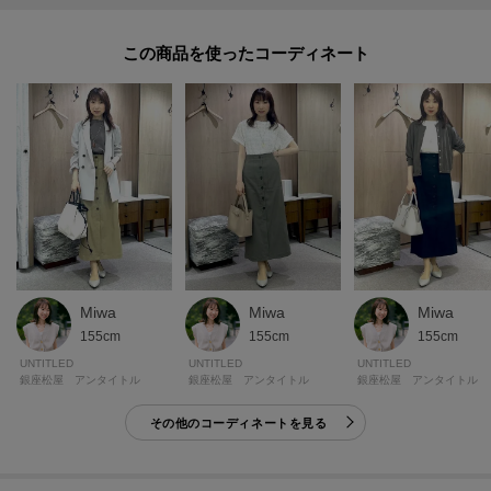
※この製品は、吸水速乾効果のある素材を使用しています。この効果は永久
この商品を使った
的ではありません。
※この製品は、太陽光線中の紫外線（UV）を通しにくくします。この効果は
永久的ではありません。
※照明の関係により、実際よりも色味が違って見える場合があります。ま
た、パソコン・スマートフォンなどの環境により、若干製品と画像のカラー
が異なる場合もございます。
Miwa
Miwa
Miwa
155cm
155cm
155cm
モデル情報：身長163cm B80 W59 H82 着用サイズ：02（M）
UNTITLED
UNTITLED
UNTITLED
銀座松屋 アンタイトル
銀座松屋 アンタイトル
銀座松屋 アンタイトル
その他のコーディネートを見る