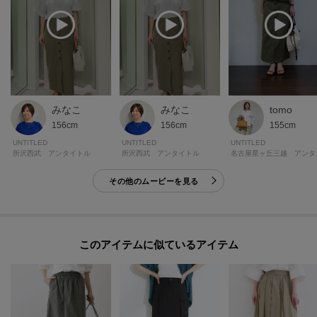
みなこ
みなこ
tomo
156cm
156cm
155cm
UNTITLED
UNTITLED
UNTITLED
所沢西武 アンタイトル
所沢西武 アンタイトル
名古屋
その他のムービーを見る
このアイテムに似ているアイテム