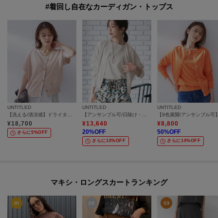
#着回し自在なカーディガン・トップス
UNTITLED
UNTITLED
UNTITLED
【洗える/清涼感】ドライタッチスリーブレスカーディガン
【アンサンブル可/日除け・冷房対策】シアーレーヨンZIPカーディガン
¥
18,700
¥
13,640
¥
8,800
20
%OFF
50
%OFF
さらに5%OFF
さらに10%OFF
さらに10%OFF
マキシ・ロングスカートランキング