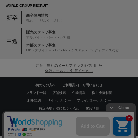
WORLD GROUP RECRUIT
新卒採用情報
新卒
挑もう 品よく 逞しく
販売スタッフ募集
アルバイト・パート・正社員
中途
本部スタッフ募集
MD・デザイナー・EC・PR・システム・バックオフィスなど
注意：当社のメールアドレスを使用した
偽装メールにご注意ください
初めての方へ
ご利用案内・お問い合わせ
ブランド一覧
店舗検索
企業情報
株主優待制度
利用規約
サイトポリシー
プライバシーポリシー
特定商取引法に基づく表記
採用情報
Copyrights © WORLD CO.,LTD. All rights reserved.
スマートフォン ｜
PC