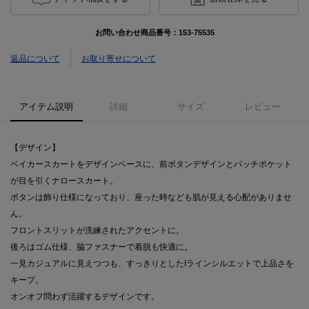
お問い合わせ商品番号：
153-75535
返品について
お取り寄せについて
アイテム説明
詳細
サイズ
レビュー
【デザイン】
ベイカースカートをデザインベースに、前ボタンデザインとパッチポケット
が目を引くナロースカート。
ボタンは飾り仕様になっており、座った時なども肌が見える心配がありませ
ん。
フロントスリットが洗練されたアクセントに。
後ろはゴム仕様、脇ファスナーで着脱も快適に。
一見カジュアルに見えつつも、すっきりとしたIラインシルエットで上品さを
キープ。
オンオフ問わず活躍するデザインです。