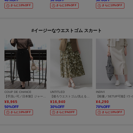
40
%OFF
30
%OFF
30
%OFF
さらに10%OFF
さらに10%OFF
さらに10%OFF
#イージーなウエストゴム スカート
COUP DE CHANCE
UNTITLED
INDIVI
【手洗い可／日本製】ジャージ素材ナローロングスカート
【後ろウエストゴム/洗える】フラワープリントスカート
¥
8,965
¥
16,940
¥
4,290
50
%OFF
30
%OFF
70
%OFF
さらに10%OFF
さらに5%OFF
さらに10%OFF