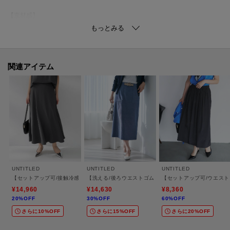
【素材感】
特殊な糸を使用する事で、コットンのような柔らかな肌触りを表現したポリ
エステルのツイル素材。
ポリウレタンを使用せずともストレッチ性を出し、軽くて快適な着心地感を
演出できる素材になります。
関連アイテム
接触冷感・吸水速乾・遮熱・UVカット機能付き。
【着こなしポイント】
フロントの飾りボタンをアクセントに、トップスはインしてメリハリのある
スタイルに。
ボリューム袖トップスでフェミニンに、シャツでクリーンに、幅広いコーデ
ィネートが可能です。
UNTITLED
UNTITLED
UNTITLED
【仕様】
【セットアップ可/接触冷感/遮熱】リラクシーフレアスカート
【洗える/後ろウエストゴム】オックスアイラインスカー
【セットアップ可/ウエス
・ポケット数：横×2
¥14,960
¥14,630
¥8,360
20%OFF
30%OFF
60%OFF
・左脇ファスナー
さらに10%OFF
さらに15%OFF
さらに20%OFF
・ウエスト後ろゴム
・裏地なし