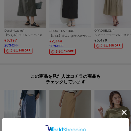
Dessin(Ladies)
OPAQUE.CLIP
SHOO・LA・RUE
【洗える】ストレッチベイカースカート
【S-LL】大人のきれいめカジュアルに 麻調カーゴナロースカート
¥
6,397
¥
5,479
¥
2,244
20
%OFF
50
%OFF
さらに20%OFF
さらに10%OFF
さらに5%OFF
この商品を見た人はコチラの商品も
チェックしています