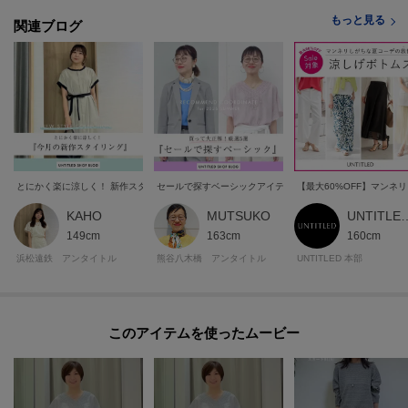
もっと見る
関連ブログ
とにかく楽に涼しく！ 新作スタイリング
セールで探すベーシックアイテム5選
【最大60%OFF】マン
KAHO
MUTSUKO
UNTITLED
149cm
163cm
160cm
浜松遠鉄 アンタイトル
熊谷八木橋 アンタイトル
UNTITLED 本部
このアイテムを使ったムービー