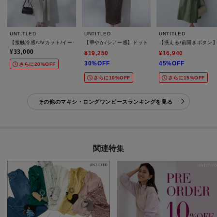
UNTITLED
UNTITLED
UNTITLED
【接触冷感/UVカット/イージーケア】配色ラインワンピース
【華やか/シアー感】ドットジャガードワンピース
【洗える/前開きボタン
¥33,000
¥19,250
¥16,940
30%OFF
45%OFF
さらに20%OFF
さらに10%OFF
さらに15%OFF
その他のマキシ・ロングワンピースランキングを見る
関連特集