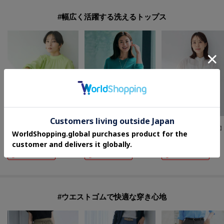
#幅広く活躍する洗えるトップス
UNTITLED
UNTITLED
UNTITLED
【洗える/オンオフ使える】タイプライタースタンドネックブラウス
【7色展開/洗える/程よい透け感】ドライタッチVネックニット
¥
8,360
¥
9,350
¥
12,320
60
%OFF
50
%OFF
30
%OFF
さらに20%OFF
さらに20%OFF
さらに10%OFF
#ウエストゴムで快適な穿き心地