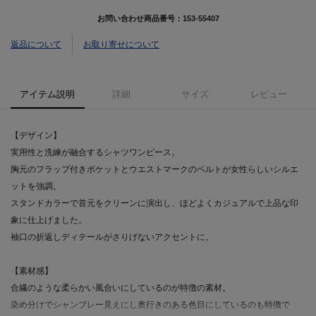
お問い合わせ商品番号：
153-55407
返品について
お取り寄せについて
アイテム説明
詳細
サイズ
レビュー
【デザイン】
実用性と洗練が融合するシャツワンピース。
胸元のフラップ付きポケットとウエストマークのベルトが女性らしいシルエ
ットを強調。
スタンドカラーで首元をクリーンに演出し、ほどよくカジュアルで上品な印
象に仕上げました。
袖口の折返しディテールがさりげないアクセントに。
【素材感】
合繊のような柔らかい風合いにしているのが特徴の素材。
染め分けでシャンブレー見えにし奥行きのある色目にしているのも特徴で