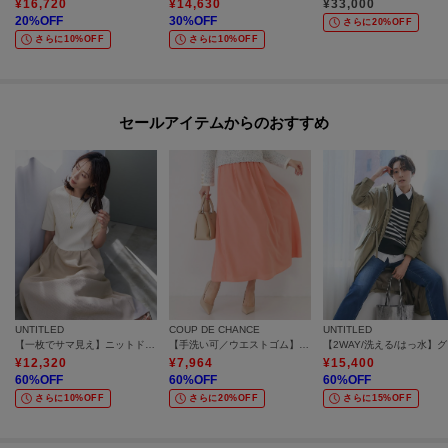
¥
16,720
¥
14,630
¥
33,000
20
%OFF
30
%OFF
さらに20%OFF
さらに10%OFF
さらに10%OFF
セールアイテムからのおすすめ
UNTITLED
COUP DE CHANCE
UNTITLED
【一枚でサマ見え】ニットドッキングジャガードワンピース
【手洗い可／ウエストゴム】エアリーなフレアースカート
【2
¥
12,320
¥
7,964
¥
15,400
60
%OFF
60
%OFF
60
%OFF
さらに10%OFF
さらに20%OFF
さらに15%OFF