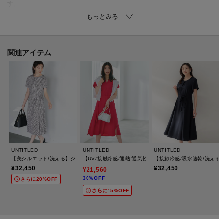
す。
【着こなしポイント】
単品ではもちろん、パンツをレイヤードしたトレンドスタイルや、スニーカ
ーを合わせた抜け感のあるこなれた装いにも◎
関連アイテム
ウエストのベルトを活用してシルエットアレンジを楽しむのもおすすめで
す。
【仕様】
・ポケット数：胸元×2 横×2
・裏地なし
・本体と同系色のペチコート付き
UNTITLED
UNTITLED
UNTITLED
【美シルエット/洗える】ジオメプリントワンピース
【UV/接触冷感/遮熱/通気性】スラブバンドカラーワンピ
【接触冷感/吸水速乾/洗え
※照明の関係により、実際よりも色味が違って見える場合があります。ま
¥32,450
¥32,450
¥21,560
30%OFF
た、パソコン・スマートフォンなどの環境により、若干製品と画像のカラー
さらに20%OFF
さらに15%OFF
が異なる場合もございます。