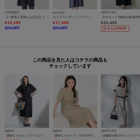
CORDIER
poushal
UNTITLED
【一枚着も羽織もお任せ】ツイルシャツワンピース
タイプライター シャツワンピース
¥
16,390
¥
17,490
¥
26,400
50
%OFF
50
%OFF
さらに5%OFF
この商品を見た人はコチラの商品も
チェックしています
INDIVI
INDIVI
UNTITLED
【撥水／UVカット】ベルト付きワンピース
【撥水／UVケア／SETUP可能】軽量ベルト付きAラインワンピース