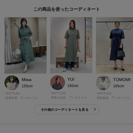
この商品を使った
モデル情報：身長163cm B80 W59 H82 着用サイズ：02（M）
YUI
Miwa
TOMOMI
160cm
155cm
165cm
UNTITLED
UNTITLED
UNTITLED
和歌山近鉄 アンタイトル
銀座松屋 アンタイトル
博多阪急 アンタイトル
その他のコーディネートを見る