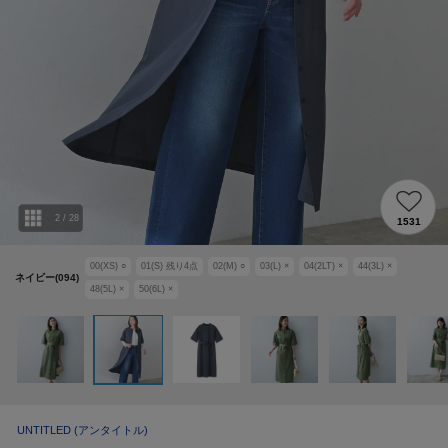
2
/
28
1531
00(XS)
○
01(S)
残り
4
点
02(M)
○
03(L)
×
04(2LT)
×
44(3L)
×
ネイビー(094)
48(5L)
×
50(6L)
×
UNTITLED
(アンタイトル)