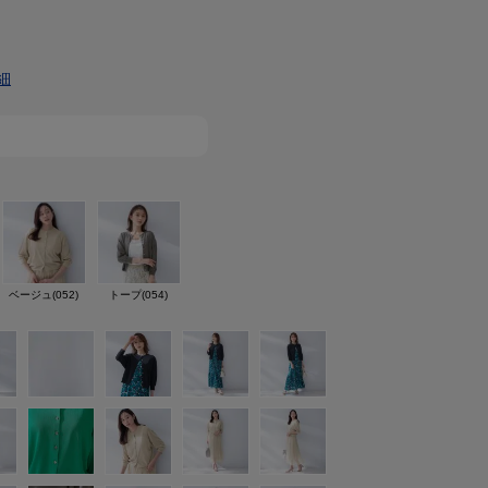
細
ベージュ(052)
トープ(054)