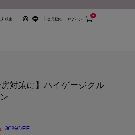
0
検索
会員登録
ログイン
冷房対策に】ハイゲージクル
ガン
30%OFF
込)