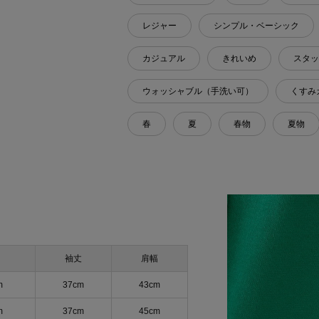
レジャー
シンプル・ベーシック
カジュアル
きれいめ
スタッ
ウォッシャブル（手洗い可）
くすみ
春
夏
春物
夏物
袖丈
肩幅
m
37cm
43cm
m
37cm
45cm