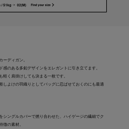
 / 51kg
02(M)
Find your size
カーディガン。
ド感のある多釦デザインをエレガントに引き立てます。
も軽く肩掛けしても決まる一枚です。
差しよけの羽織りとしてバッグに忍ばせておくのにも最適
をシングルカバーで撚り合わせた、ハイゲージの繊細でク
特徴の素材。