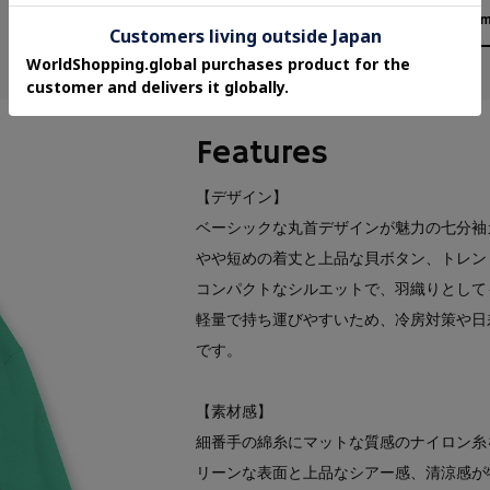
158cm
Features
【デザイン】
ベーシックな丸首デザインが魅力の七分袖
やや短めの着丈と上品な貝ボタン、トレン
コンパクトなシルエットで、羽織りとして
軽量で持ち運びやすいため、冷房対策や日
です。
【素材感】
細番手の綿糸にマットな質感のナイロン糸
リーンな表面と上品なシアー感、清涼感が