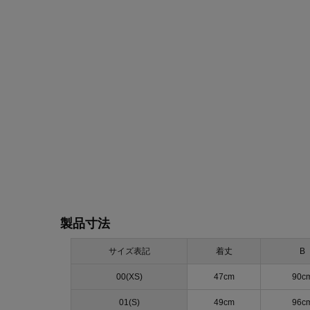
製品寸法
サイズ表記
着丈
B
00(XS)
47cm
90c
01(S)
49cm
96c