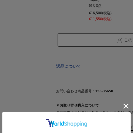
残り
3
点
¥16,500(税込)
¥11,550(税込)
この
返品について
お問い合わせ商品番号：
153-35650
▼お取り寄せ購入について
ご注文後に商品のお手配をおこないますが、他
い場合がございます。
詳細は【
お取り寄せ購入について
】をご確認く