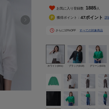
1885
お気に入り登録数
人
47
ポイント
獲得ポイント：
詳
さらに10%OFF
すべての対象商品
ホワイト(001)
ブラック(019)
グリーン(023)