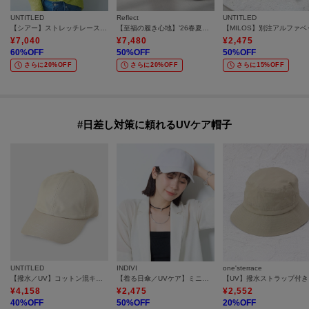
UNTITLED
Reflect
UNTITLED
【シアー】ストレッチレースカーディガン
【至福の履き心地】’26春夏やみつきフラットパンプス
¥
7,040
¥
7,480
¥
2,475
60
%OFF
50
%OFF
50
%OFF
さらに20%OFF
さらに20%OFF
さらに15%OFF
#日差し対策に頼れるUVケア帽子
UNTITLED
INDIVI
one'sterrace
【撥水／UV】コットン混キャップ
【着る日傘／UVケア】ミニマルキャップ
¥
4,158
¥
2,475
¥
2,552
40
%OFF
50
%OFF
20
%OFF