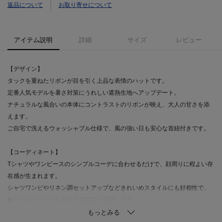
返品について
お取り寄せについて
アイテム説明
詳細
サイズ
レビュー
【デザイン】
タックを重ねたリボンが目を引く上品な表情のハットです。
定番人気モデルを暑さ対策にうれしい遮熱生地へアップデート。
ナチュラルな風合いの本体にコントラストのリボンが映え、大人の甘さを添
えます。
ご自宅で洗えるウォッシャブル仕様で、風の強い日も安心な首紐付きです。
【コーディネート】
Tシャツやワンピースのシンプルコーデに合わせるだけで、顔周りに程よい存
在感が生まれます。
シャツワンピやリネン調セットアップなどきれいめスタイルにも好相性で、
休日のお出かけから旅行まで幅広く活躍します。
自転車やレジャーシーンでは首紐を活用し、タウンユースではリボンを主役