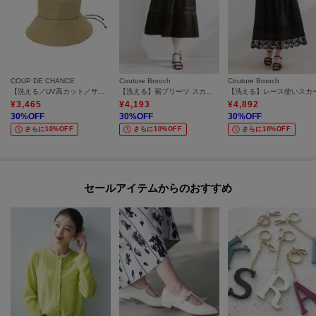
COUP DE CHANCE
Couture Brooch
Couture Brooch
【洗える／UV高カット／サイズ調整可】ステッチハット
【洗える】裾プリーツ スカート
【洗える】レース使いスカ
¥
3,465
¥
4,193
¥
4,892
30
%OFF
30
%OFF
30
%OFF
さらに10%OFF
さらに10%OFF
さらに10%OFF
セールアイテムからのおすすめ