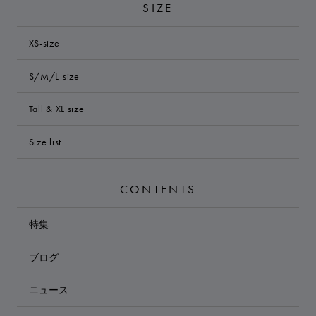
SIZE
XS-size
S/M/L-size
Tall & XL size
Size list
CONTENTS
特集
ブログ
ニュース