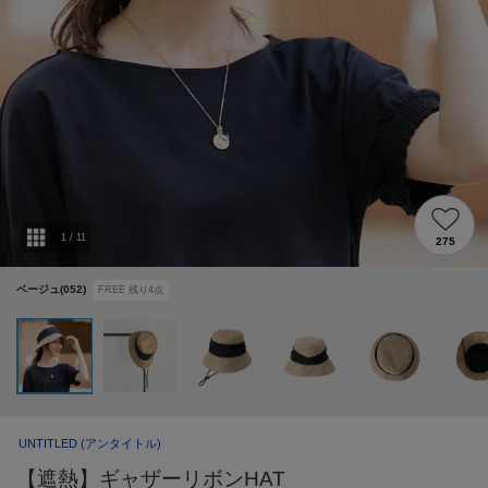
1
/
11
275
ベージュ(052)
FREE
残り
4
点
UNTITLED
(アンタイトル)
【遮熱】ギャザーリボンHAT