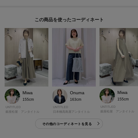
に上品なムードを楽しめます。
この商品を使った
※照明の関係により、実際よりも色味が違って見える場合があります。ま
た、パソコン・スマートフォンなどの環境により、若干製品と画像のカラー
が異なる場合もございます。
Miwa
Miwa
Onuma
155cm
155cm
163cm
UNTITLED
UNTITLED
UNTITLED
銀座松屋 アンタイトル
銀座松屋 アンタイトル
日本橋高島屋アンタイトル
その他のコーディネートを見る