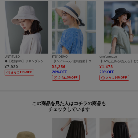
UNTITLED
ITS' DEMO
one'sterrace
◆【遮熱/UV】リネンブレンドつば広HAT
【UV／2way／速乾抗菌】ウォッシュブレードタレ付きハット
¥
7,920
¥
3,256
¥
1,478
20
%OFF
20
%OFF
さらに15%OFF
さらに5%OFF
さらに10%OFF
この商品を見た人はコチラの商品も
チェックしています