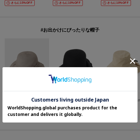
さらに15%OFF
さらに10%OFF
さらに10%OFF
#お出かけにぴったりな帽子
LAURA ASHLEY
ITS' DEMO
SHOO・LA・RUE
【折り畳み・サイズ調整可／洗える】ブレード キャプリーヌハット
【UVケア】ブレードスリットハット
¥
6,930
¥
3,080
¥
2,391
20
%OFF
さらに5%OFF
20
%OFF
さらに5%OFF
さらに20%OFF