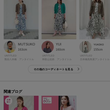
MUTSUKO
YUI
ʏᴜᴋɪᴋᴏ
163cm
160cm
155cm
UNTITLED
UNTITLED
UNTITLED
熊谷八木橋 アンタイトル
和歌山近鉄 アンタイトル
日本橋高島屋アンタイトル
その他のコーディネートを見る
関連ブログ