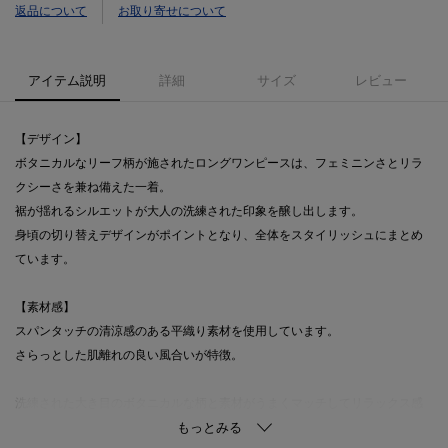
返品について
お取り寄せについて
アイテム説明
詳細
サイズ
レビュー
【デザイン】
ボタニカルなリーフ柄が施されたロングワンピースは、フェミニンさとリラ
クシーさを兼ね備えた一着。
裾が揺れるシルエットが大人の洗練された印象を醸し出します。
身頃の切り替えデザインがポイントとなり、全体をスタイリッシュにまとめ
ています。
【素材感】
スパンタッチの清涼感のある平織り素材を使用しています。
さらっとした肌離れの良い風合いが特徴。
洗練された大き目のボタニカルな柄と素材がうまくマッチしてリラックス感
のある雰囲気に仕上げています。