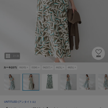
2
/
21
850
カーキ(127)
00(XS)
×
02(M)
○
04(2LT)
×
44(3L)
×
48(5L)
×
UNTITLED
(アンタイトル)