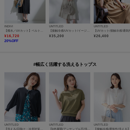
INDIVI
UNTITLED
UNTITLED
【撥水／UVカット】ベルト付きワンピース
【接触冷感/UVカット/イージーケア】テーラードカラーワンピース
¥
16,720
¥
35,200
¥
26,400
20
%OFF
#幅広く活躍する洗えるトップス
UNTITLED
UNTITLED
UNTITLED
【洗える/日除け・冷房対策に】ハイゲージクルーネックカーディガン
【9色展開/アンサンブル可/洗える】コットンベーシックニット