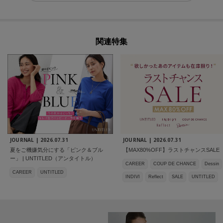
関連特集
JOURNAL |
2026.07.31
JOURNAL |
2026.07.31
夏をご機嫌気分にする「ピンク＆ブル
【MAX80%OFF】ラストチャンスSALE
ー」 | UNTITLED（アンタイトル）
CAREER
COUP DE CHANCE
Dessin
CAREER
UNTITLED
INDIVI
Reflect
SALE
UNTITLED