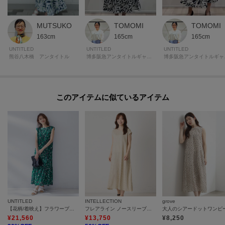
MUTSUKO
TOMOMI
TOMOMI
163cm
165cm
165cm
UNTITLED
UNTITLED
UNTITLED
熊谷八木橋 アンタイトル
博多阪急アンタイトルギャラリー
博多阪
このアイテムに似ているアイテム
UNTITLED
INTELLECTION
grove
【花柄/着映え】フラワープリントワンピース
フレアライン ノースリーブワンピース
大人のシアードットワンピ
¥
21,560
¥
13,750
¥
8,250