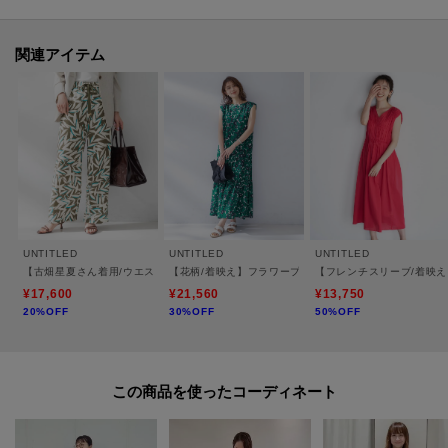
【仕様】
・ポケットなし
関連アイテム
・後ろファスナー
・裏地なし
・キャミソールドレス付き
※こちらの商品はやや透け感があります。
※照明の関係により、実際よりも色味が違って見える場合があります。ま
UNTITLED
UNTITLED
UNTITLED
た、パソコン・スマートフォンなどの環境により、若干製品と画像のカラー
【古畑星夏さん着用/ウエストゴム/ワイド】ボタニカルリーフパンツ
【花柄/着映え】フラワープリントワンピース
【フレンチスリーブ/着映
が異なる場合もございます。
¥17,600
¥21,560
¥13,750
20%OFF
30%OFF
50%OFF
モデル情報：身長161cm B79 W58 H86 着用サイズ：02（M）
この商品を使った