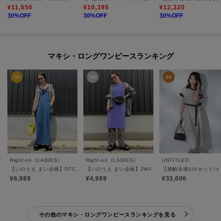
¥
11,550
¥
10,395
¥
12,320
30
%OFF
30
%OFF
30
%OFF
マキシ・ロングワンピースランキング
Right-on（LADIES）
Right-on（LADIES）
UNTITLED
【いのうえ まい企画】OTONAジャンスカ
【いのうえ まい企画】2WAYリブワンピース
【接触冷感/UVカット
¥6,989
¥4,989
¥33,000
その他のマキシ・ロングワンピースランキングを見る