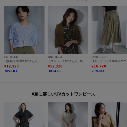
UNTITLED
UNTITLED
UNTITLED
【接触冷感/通気性/洗える】Vネックフリルブラウス
【ストレッチ性/洗える】短丈ニットカーディガン
【セットアッ
¥
12,320
¥
12,320
¥
16,720
30
%OFF
30
%OFF
20
%OFF
#夏に嬉しいUVカットワンピース