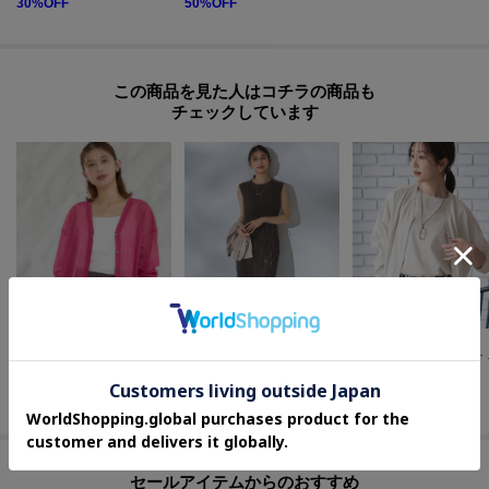
30
%OFF
50
%OFF
この商品を見た人はコチラの商品も
チェックしています
UNTITLED
UNTITLED
UNTITLED
【7色展開/ゆったり/ショート丈】シアートリコットカーディガン
【華やか/シアー感】ドットジャガードワンピース
【アンサンブ
¥
13,090
¥
19,250
¥
13,640
30
%OFF
30
%OFF
20
%OFF
セールアイテムからのおすすめ