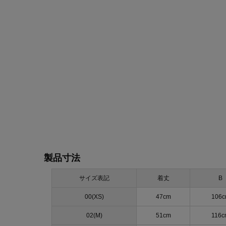
製品寸法
サイズ表記
着丈
B
00(XS)
47cm
106
02(M)
51cm
116c