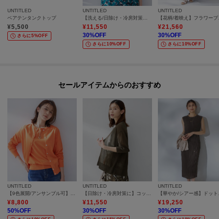
UNTITLED
UNTITLED
UNTITLED
ベアテンタンクトップ
【洗える/日除け・冷房対策に】ハイゲージクルーネックカーディガン
【花柄/
¥
5,500
¥
11,550
¥
21,560
30
%OFF
30
%OFF
さらに5%OFF
さらに10%OFF
さらに10%OFF
セールアイテムからのおすすめ
UNTITLED
UNTITLED
UNTITLED
【9色展開/アンサンブル可】コットンクルーネックカーディガン
【日除け・冷房対策に】コットンリネンカーディガン
【華やか
¥
8,800
¥
11,550
¥
19,250
50
%OFF
30
%OFF
30
%OFF