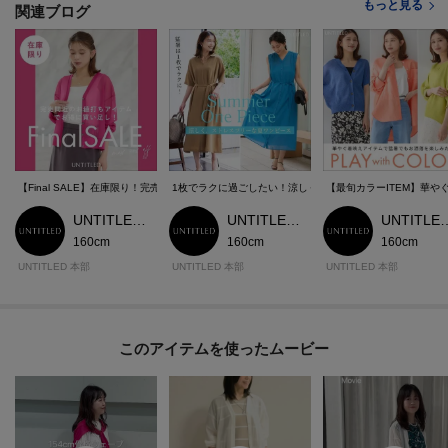
もっと見る
関連ブログ
【Final SALE】在庫限り！完売間近のお値打ちアイテム
1枚でラクに過ごしたい！涼しくて、ストレスフリーな【夏
【最旬カラーITEM】華
UNTITLED 本部スタッフ
UNTITLED 本部スタッフ
UNTITLED
160cm
160cm
160cm
UNTITLED 本部
UNTITLED 本部
UNTITLED 本部
このアイテムを使ったムービー