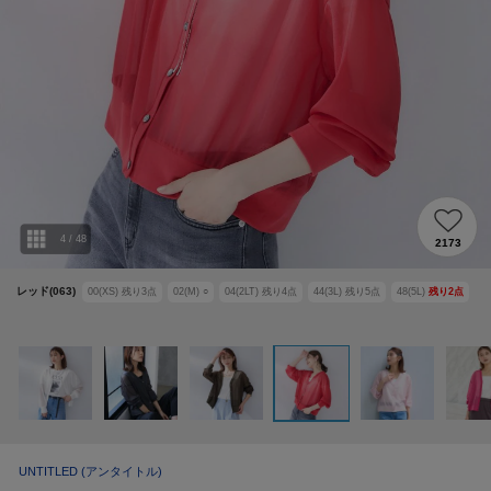
4
/
48
2173
レッド(063)
00(XS)
残り
3
点
02(M)
○
04(2LT)
残り
4
点
44(3L)
残り
5
点
48(5L)
残り
2
点
UNTITLED
(アンタイトル)