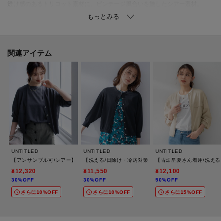
透け感のあるトリコット素材に、ビンテージ風合いを施したシアー素材。
合繊素材ながらナチュラルなシワ感の表情が特徴。
ニットならではの豊富なストレッチ性があり、快適に着ていただけます。
【着こなしポイント】
関連アイテム
花柄マキシ丈ワンピース（商品番号：153－55600）との組み合わせがおすす
め。
女性らしい装いに軽快さをプラスし、サマーコーデを完成させます。
お手持ちのハイウエストパンツやロングスカートとも好相性。
シンプルながら洗練されたスタイリングを楽しめます。
※照明の関係により、実際よりも色味が違って見える場合があります。ま
UNTITLED
UNTITLED
UNTITLED
た、パソコン・スマートフォンなどの環境により、若干製品と画像のカラー
【アンサンブル可/シアー】リネンエステルカーディガン
【洗える/日除け・冷房対策に】ハイゲージクルーネック
【古畑星夏さん着用/洗え
が異なる場合もございます。
¥12,320
¥11,550
¥12,100
30%OFF
30%OFF
50%OFF
さらに10%OFF
さらに10%OFF
さらに15%OFF
モデル情報：身長161cm B79 W58 H86 着用サイズ：02（M）