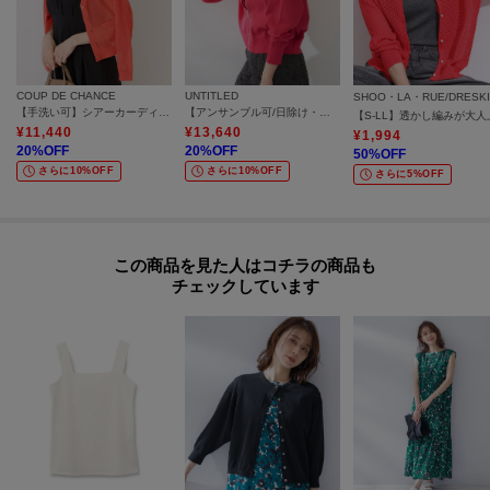
COUP DE CHANCE
UNTITLED
SHOO・LA・RUE/DRESK
【手洗い可】シアーカーディガン
【アンサンブル可/日除け・冷房対策】シアーレーヨンZIPカーディガン
¥
11,440
¥
13,640
¥
1,994
20
%OFF
20
%OFF
50
%OFF
さらに10%OFF
さらに10%OFF
さらに5%OFF
この商品を見た人はコチラの商品も
チェックしています