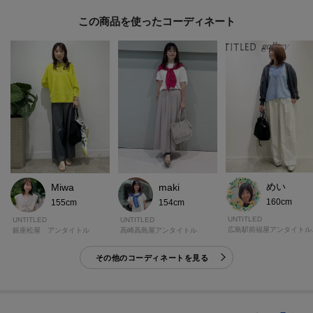
この商品を使った
めい
Miwa
maki
160cm
155cm
154cm
UNTITLED
UNTITLED
UNTITLED
広島駅
銀座松屋 アンタイトル
高崎高島屋アンタイトル
その他のコーディネートを見る