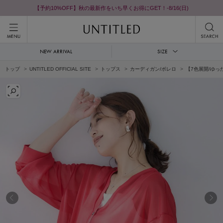
【予約10%OFF】秋の最新作をいち早くお得にGET！-8/16(日)
NEW ARRIVAL
SIZE
トップ
UNTITLED OFFICIAL SITE
トップス
カーディガン/ボレロ
【7色展開/ゆ