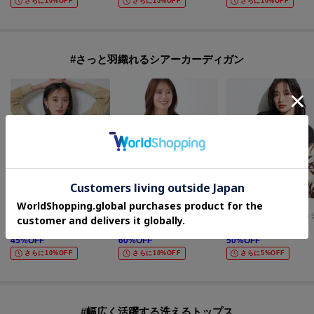
さらに10%OFF
さらに15%OFF
さらに10%OFF
#さっと羽織れるシアーカーディガン
INDIVI
Reflect
INDIVI
【洗える／シアーラメ】ブルゾン風ジップアップニットカーディガン
【手洗い可】ボレロ風シアーカーディガン
¥
9,680
¥
6,380
¥
7,700
45
%OFF
60
%OFF
50
%OFF
さらに10%OFF
さらに10%OFF
さらに5%OFF
#幅広く活躍する洗えるトップス