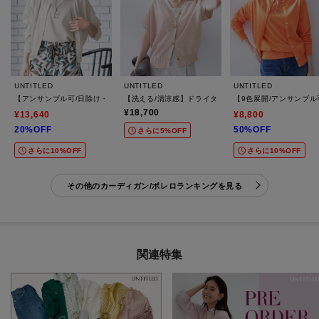
UNTITLED
UNTITLED
UNTITLED
【アンサンブル可/日除け・冷房対策】シアーレーヨンZIPカーディガン
【洗える/清涼感】ドライタッチスリーブレスカーディガ
【9色展開/アンサンブ
¥18,700
¥13,640
¥8,800
20%OFF
50%OFF
さらに5%OFF
さらに10%OFF
さらに10%OFF
その他のカーディガン/ボレロランキングを見る
関連特集