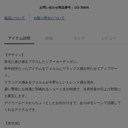
お問い合わせ商品番号：
153-35600
返品について
お取り寄せについて
アイテム説明
詳細
サイズ
レビュー
【デザイン】
首元に抜け感をプラスしたシアーカーディガン。
昨年好評だったアイテムをフォルムにリラックス感を持たせてアップデー
ト。
リラックス感あるフォルムが今季らしいトレンド感を演出。
暑い季節にも快適に羽織れるショート丈が特徴で、冷房対策や日よけ対策に
も重宝します。
デイリーユースからちょっとしたお出かけまで、あらゆるシーンで活躍して
くれるアイテムです。
【素材感】