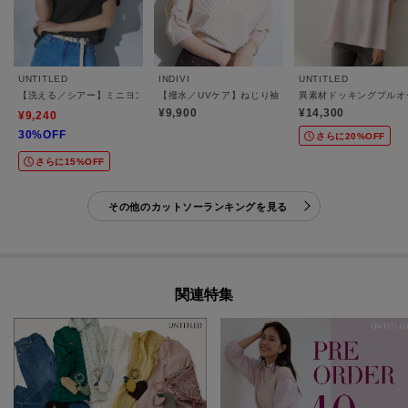
UNTITLED
INDIVI
UNTITLED
【洗える／シアー】ミニヨンレースプルオーバー
【撥水／UVケア】ねじり袖サッカートップス
異素材ドッキングプルオ
¥9,900
¥14,300
¥9,240
30%OFF
さらに20%OFF
さらに15%OFF
その他のカットソーランキングを見る
関連特集