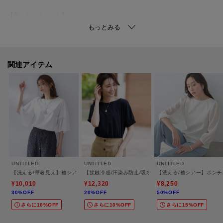
【着こなしポイント】
商品番号：153－65700などのワイドパンツ合わせがおすすめです。
※照明の関係により、実際よりも色味が違って見える場合があります。ま
関連アイテム
た、パソコン・スマートフォンなどの環境により、若干製品と画像のカラー
が異なる場合もございます。
モデル情報：身長161cm B79 W58 H86 着用サイズ：02（M）
UNTITLED
UNTITLED
UNTITLED
【洗える/華奢見え】袖シアープルオーバー
【接触冷感/汗染み防止/吸水速乾/UVカット】シャーリン
【洗える/袖シアー】ポン
¥10,010
¥12,320
¥8,250
30%OFF
20%OFF
50%OFF
さらに10%OFF
さらに10%OFF
さらに15%OFF