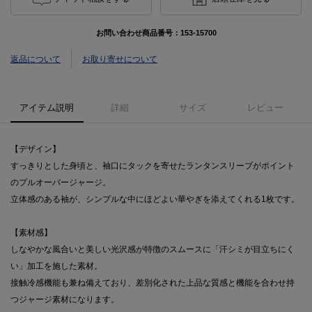
お問い合わせ商品番号：
153-15700
返品について
お取り寄せについて
アイテム説明
詳細
サイズ
レビュー
【デザイン】
すっきりとした身頃と、袖口にタックを寄せたランタンスリーブがポイント
のプルオーバージャージ。
立体感のある袖が、シンプルな中にほどよい華やぎを添えてくれる1枚です。
【素材感】
しなやかな風合いと美しい光沢感が特徴のスムースに「汗シミが目立ちにく
い」加工を施した素材。
接触冷感機能も兼ね備えており、差別化された上品な質感と機能を合わせ持
つジャージ素材になります。