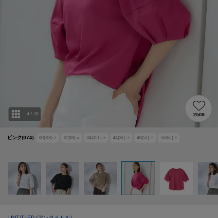
4
/
28
2506
ピンク(074)
00(XS)
×
02(M)
○
04(2LT)
×
44(3L)
×
48(5L)
×
50(6L)
×
UNTITLED
(アンタイトル)