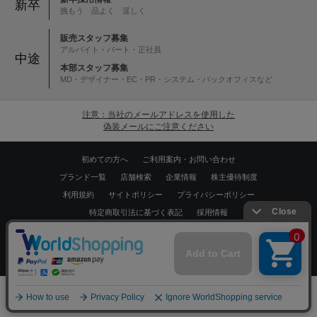
新卒
挑もう 品よく 逞しく
販売スタッフ募集
アルバイト・パート・正社員
中途
本部スタッフ募集
MD・デザイナー・EC・PR・システム・バックオフィスなど
注意：当社のメールアドレスを使用した
偽装メールにご注意ください
初めての方へ
ご利用案内・お問い合わせ
ブランド一覧
店舗検索
企業情報
株主優待制度
利用規約
サイトポリシー
プライバシーポリシー
特定商取引法に基づく表記
採用情報
Copyrights © WORLD CO.,LTD. All rights reserved.
スマートフォン ｜
PC
0
メニュー
スナップ
探す
お気に入り
カート