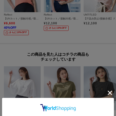
Reflect
Reflect
UNTITLED
【UVカット／接触冷感／吸水速乾】フレアスリーブプルオーバー
【UVカット／接触冷感／吸水速乾】ギャザースリーブカットソー
【汗染み
¥
6,600
¥
12,100
¥
12,100
40
%OFF
さらに10%OFF
さらに10%OFF
この商品を見た人はコチラの商品も
チェックしています
UNTITLED
UNTITLED
UNTITLED