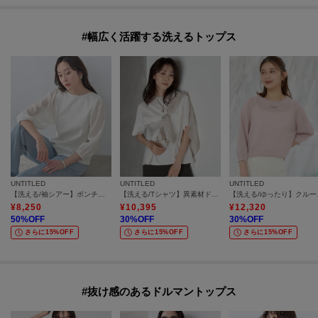
#幅広く活躍する洗えるトップス
UNTITLED
UNTITLED
UNTITLED
【洗える/袖シアー】ポンチ袖ボリュームトップス
【洗える/Tシャツ】異素材ドッキングプルオーバー
【洗える
¥
8,250
¥
10,395
¥
12,320
50
%OFF
30
%OFF
30
%OFF
さらに15%OFF
さらに15%OFF
さらに15%OFF
#抜け感のあるドルマントップス