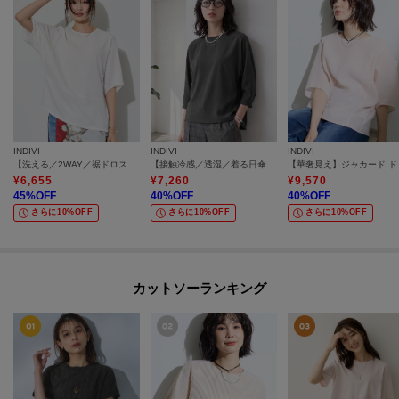
INDIVI
INDIVI
INDIVI
【洗える／2WAY／裾ドロスト付き】 ドルマンスリーブチュニックトップス
【接触冷感／透湿／着る日傘】ドルマントップス
【華奢見
¥
6,655
¥
7,260
¥
9,570
45
%OFF
40
%OFF
40
%OFF
さらに10%OFF
さらに10%OFF
さらに10%OFF
カットソーランキング