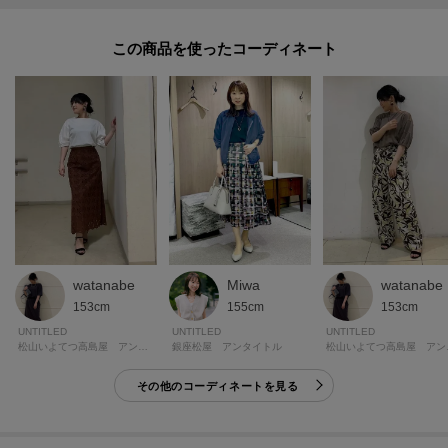
この商品を使った
watanabe
Miwa
watanabe
153cm
155cm
153cm
UNTITLED
UNTITLED
UNTITLED
松山いよてつ高島屋 アンタイトル
銀座松屋 アンタイトル
松山い
その他のコーディネートを見る