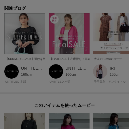
関連ブログ
【SUMMER BLACK】透けを気にせずスッキリ細見え
【Final SALE】在庫限り！完売間近のお値打ちアイテム
大人の"Brown"コーデ
UNTITLED 本部スタッフ
UNTITLED 本部スタッフ
IRI
160cm
160cm
155cm
UNTITLED 本部
UNTITLED 本部
千里阪急 アンタイトル
このアイテムを使ったムービー