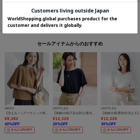
【洗える/華奢見え】袖シアープルオーバー
【9色展開/アンサンブル可/洗える】コットンベーシックニット
¥
10,010
¥
10,395
¥
9,240
30
%OFF
30
%OFF
30
%OFF
さらに10%OFF
さらに10%OFF
さらに15%OFF
セールアイテムからのおすすめ
INDIVI
UNTITLED
UNTITLED
【洗える／シアーチェック柄】異素材コンビスリーブトップス
【接触冷感/汗染み防止/吸水速乾/UVカット】シャーリングプルオーバー
¥
8,382
¥
12,320
¥
12,320
40
%OFF
20
%OFF
30
%OFF
さらに10%OFF
さらに10%OFF
さらに10%OFF