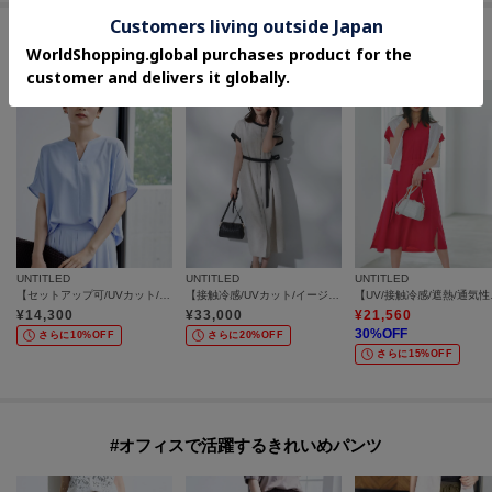
#夏にぴったりなUVケアアイテム
UNTITLED
UNTITLED
UNTITLED
【セットアップ可/UVカット/接触冷感/UVカット】リラクシーキーVネックブラウス
【接触冷感/UVカット/イージーケア】配色ラインワンピース
【UV/接触
¥
14,300
¥
33,000
¥
21,560
30
%OFF
さらに10%OFF
さらに20%OFF
さらに15%OFF
#オフィスで活躍するきれいめパンツ