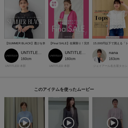
【SUMMER BLACK】透けを気にせずスッキリ細見え
【Final SALE】在庫限り！完売間近のお値打ちアイテム
15,000円以下で買える
UNTITLED 本部スタッフ
UNTITLED 本部スタッフ
nana
160cm
160cm
163cm
UNTITLED 本部
UNTITLED 本部
ジェイア
このアイテムを使ったムービー