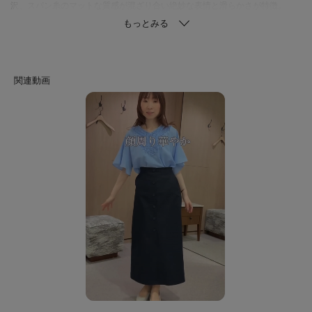
沢、スパン糸のマットな質感が混ざり合い絶妙な表情と滑らかさが特徴。
軽くて柔らかい手触りがエアリー感を強調し、通気性があり涼し気な素材に
仕上げています。
通気性・接触冷感機能付き。若干の透け感がございます。
※照明の関係により、実際よりも色味が違って見える場合があります。ま
た、パソコン・スマートフォンなどの環境により、若干製品と画像のカラー
が異なる場合もございます。
※掲載している着用・商品画像にはAI生成画像を使用しております。実際の
商品とは色味・質感・ディテール・シルエット等が異なる場合がございま
す。画像はイメージとしてご確認いただき、あらかじめご了承の上ご予約く
ださい。