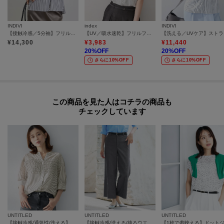
INDIVI
index
INDIVI
【接触冷感／5分袖】フリルタックブラウス
【UV／吸水速乾】フリルフレアスリーブブラウス《汗ジミ防止／透け防止／洗濯機OK》
【洗え
¥
14,300
¥
3,983
¥
11,440
20
%OFF
20
%OFF
さらに10%OFF
さらに10%OFF
この商品を見た人はコチラの商品も
チェックしています
UNTITLED
UNTITLED
UNTITLED
【接触冷感/通気性/洗える】フロントフリルブラウス
【接触冷感/洗える/後ろウエストゴム】オックスワイドパンツ