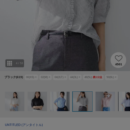
4
/
53
4501
ブラック(619)
00(XS)
×
02(M)
×
04(2LT)
×
44(3L)
×
48(5L)
残り
2
点
50(6L)
×
UNTITLED
(アンタイトル)