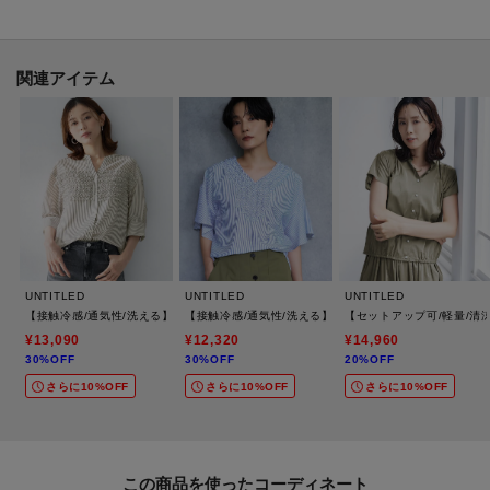
関連アイテム
UNTITLED
UNTITLED
UNTITLED
【接触冷感/通気性/洗える】フロントフリルブラウス
【接触冷感/通気性/洗える】Vネックフリルブラウス
【セットアップ可/軽量/清
¥13,090
¥12,320
¥14,960
30%OFF
30%OFF
20%OFF
さらに10%OFF
さらに10%OFF
さらに10%OFF
この商品を使った