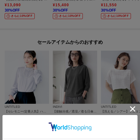
¥
13,090
¥
15,400
¥
11,550
30
%OFF
30
%OFF
30
%OFF
さらに10%OFF
さらに10%OFF
さらに10%OFF
セールアイテムからのおすすめ
UNTITLED
INDIVI
UNTITLED
【セレモニー/定番人気】ハイネックフリル ブラウス
【接触冷感／透湿／着る日傘】ドルマントップス
¥
5,940
¥
7,260
¥
9,240
60
%OFF
40
%OFF
30
%OFF
さらに20%OFF
さらに10%OFF
さらに15%OFF