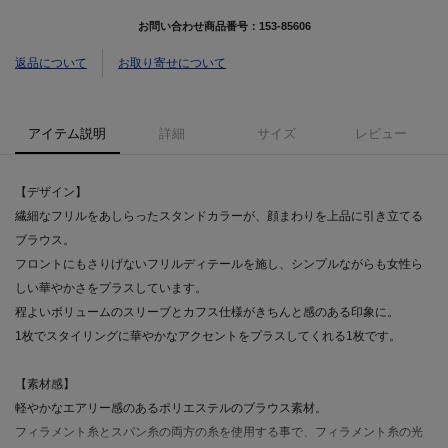
お問い合わせ商品番号：
153-85606
返品について
お取り寄せについて
アイテム説明
詳細
サイズ
レビュー
【デザイン】
繊細なフリルをあしらったスタンドカラーが、顔まわりを上品に引き立てる
ブラウス。
フロントにもさりげないフリルディテールを施し、シンプルながらも女性ら
しい華やかさをプラスしています。
程よいボリュームのスリーブとカフス仕様がきちんと感のある印象に。
1枚でスタイリングに華やかなアクセントをプラスしてくれる1枚です。
【素材感】
軽やかなエアリー感のあるポリエステルのブラウス素材。
フィラメント糸とスパン糸の両方の糸を使用する事で、フィラメント糸の光