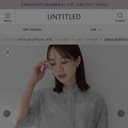
【予約10%OFF】秋の最新作をいち早くお得にGET！-8/16(日)
NEW ARRIVAL
SIZE
トップ
UNTITLED OFFICIAL SITE
トップス
シャツ・ブラウス
【接触冷感/通気性