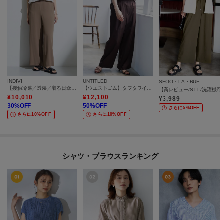
INDIVI
UNTITLED
SHOO・LA・RUE
【接触冷感／透湿／着る日傘】イージーワイドパンツ
【ウエストゴム】タフタワイドパンツ
¥
10,010
¥
12,100
¥
3,989
30
%OFF
50
%OFF
さらに5%OFF
さらに10%OFF
さらに10%OFF
シャツ・ブラウスランキング