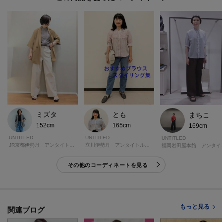
ミズタ
とも
まちこ
152cm
165cm
169cm
UNTITLED
UNTITLED
UNTITLED
JR京都伊勢丹 アンタイトル トール＆ラージ
立川伊勢丹 アンタイトル トール＆ラージ
福岡
その他のコーディネートを見る
もっと見る
関連ブログ