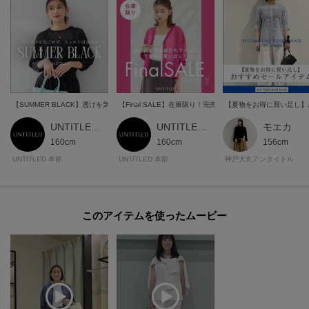
【SUMMER BLACK】透けを気にせずスッキリ細見え
【Final SALE】在庫限り！完売間近のお値打ちアイテム
【夏物をお得に買い足し】
UNTITLED 本部スタッフ
UNTITLED 本部スタッフ
モエカ
160cm
160cm
156cm
UNTITLED 本部
UNTITLED 本部
神戸大丸アンタイトル
このアイテムを使ったムービー