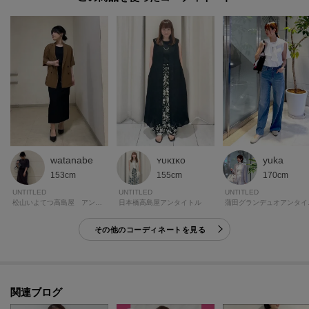
watanabe
ʏᴜᴋɪᴋᴏ
yuka
153cm
155cm
170cm
UNTITLED
UNTITLED
UNTITLED
松山いよてつ高島屋 アンタイトル
日本橋高島屋アンタイトル
蒲田グ
その他のコーディネートを見る
関連ブログ