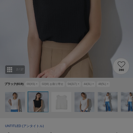
2
/
17
390
ブラック(019)
00(XS)
×
02(M)
お取り寄せ
04(2LT)
×
44(3L)
×
48(5L)
×
UNTITLED
(アンタイトル)