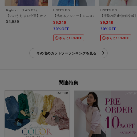
Right-on（LADIES）
UNTITLED
UNTITLED
【いのうえ まい企画】オソロ オトナTシャツ
【洗える／シアー】ミニヨンレースプルオーバー
【汗染み防止/接触冷感
¥4,989
¥9,240
¥9,240
30%OFF
30%OFF
さらに15%OFF
さらに10%OFF
その他のカットソーランキングを見る
関連特集