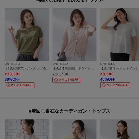
UNTITLED
UNTITLED
UNTITLED
【9色展開/アンサンブル可/洗える】コットンベーシックニット
【洗える/清涼感】ドライタッチスリーブレスカーディガン
【洗える/
¥
10,395
¥
18,700
¥
8,580
30
%OFF
40
%OFF
さらに5%OFF
さらに10%OFF
さらに20%OFF
#着回し自在なカーディガン・トップス