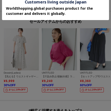
さらに15%OFF
さらに10%OFF
さらに10%OFF
セールアイテムからのおすすめ
Dessin(Ladies)
UNTITLED
UNTITLED
【洗える】ウエストギャザーリネン混ワンピース
【汗染み防止/接触冷感】ランタンスリーブプルオーバー
【セットアッ
¥
6,999
¥
9,240
¥
8,360
30
%OFF
30
%OFF
60
%OFF
さらに10%OFF
さらに10%OFF
さらに20%OFF
#幅広く活躍する洗えるトップス