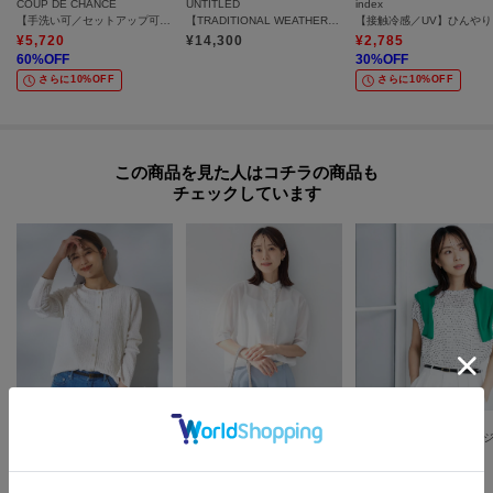
COUP DE CHANCE
UNTITLED
index
【手洗い可／セットアップ可】ノースリーブトップス
【TRADITIONAL WEATHERWEAR】ノースリカットソー
【接
¥
5,720
¥
14,300
¥
2,785
60
%OFF
30
%OFF
さらに10%OFF
さらに10%OFF
この商品を見た人はコチラの商品も
チェックしています
UNTITLED
UNTITLED
UNTITLED
【アンサンブル可】ポコポコカーディガン
【接触冷感/通気性/洗える】スタンドカラーフリルブラウス
¥
8,800
¥
12,320
¥
11,550
50
%OFF
30
%OFF
30
%OFF