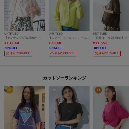
UNTITLED
UNTITLED
UNTITLED
【アンサンブル可/日除け・冷房対策】シアーレーヨンZIPカーディガン
【シアー】ストレッチレースカーディガン
¥
13,640
¥
7,040
¥
11,550
20
%OFF
60
%OFF
30
%OFF
さらに10%OFF
さらに20%OFF
さらに15%OFF
カットソーランキング