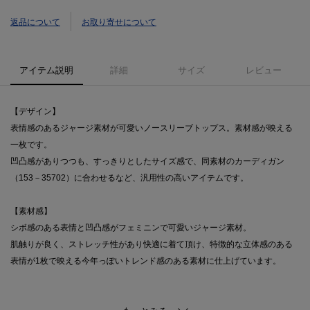
返品について
お取り寄せについて
アイテム説明
詳細
サイズ
レビュー
【デザイン】
表情感のあるジャージ素材が可愛いノースリーブトップス。素材感が映える
一枚です。
凹凸感がありつつも、すっきりとしたサイズ感で、同素材のカーディガン
（153－35702）に合わせるなど、汎用性の高いアイテムです。
【素材感】
シボ感のある表情と凹凸感がフェミニンで可愛いジャージ素材。
肌触りが良く、ストレッチ性があり快適に着て頂け、特徴的な立体感のある
表情が1枚で映える今年っぽいトレンド感のある素材に仕上げています。