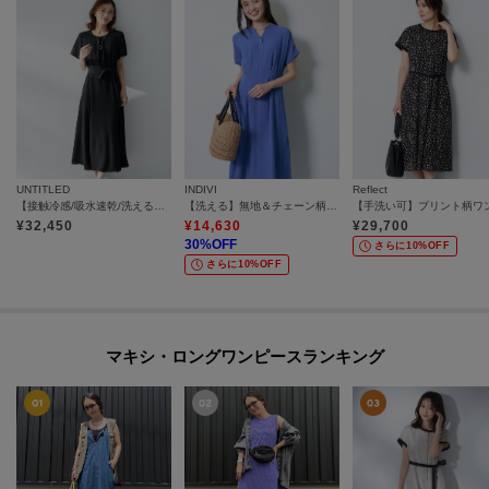
UNTITLED
INDIVI
Reflect
【接触冷感/吸水速乾/洗える】ドレープツイルワンピース
【洗える】無地＆チェーン柄 シャーリングサッカーワンピース
¥
32,450
¥
14,630
¥
29,700
30
%OFF
さらに10%OFF
さらに10%OFF
マキシ・ロングワンピースランキング