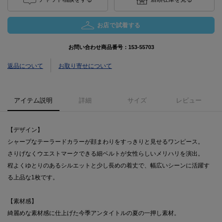
お店で試着する
お問い合わせ商品番号：
153-55703
返品について
お取り寄せについて
アイテム説明
詳細
サイズ
レビュー
【デザイン】
シャープなテーラードカラーが顔まわりをすっきりと見せるワンピース。
さりげなくウエストマークできる細ベルトが女性らしいメリハリを演出。
程よくゆとりのあるシルエットと少し長めの着丈で、幅広いシーンに活躍す
る上品な1枚です。
【素材感】
綺麗めな素材感に仕上げた今季アンタイトルの夏の一押し素材。