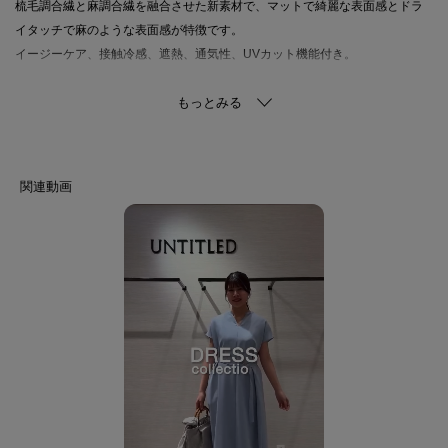
梳毛調合繊と麻調合繊を融合させた新素材で、マットで綺麗な表面感とドラ
イタッチで麻のような表面感が特徴です。
イージーケア、接触冷感、遮熱、通気性、UVカット機能付き。
【仕様】
・ポケット数：横×2
・裏地なし
・本体と同系色のキャミソールドレス付き
※この製品は、太陽光線中の紫外線（UV）を通しにくくします。この効果は
永久的ではありません。
※照明の関係により、実際よりも色味が違って見える場合があります。ま
た、パソコン・スマートフォンなどの環境により、若干製品と画像のカラー
が異なる場合もございます。