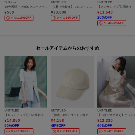
Doll Kiss
UNTITLED
UNTITLED
15色展開リブ無地クルーソックス 靴下
【1枚で着映え】フロントフリルワンピース
【アンサンブ
¥
550
¥
33,000
¥
13,640
20
%OFF
さらに10%OFF
さらに20%OFF
さらに10%OFF
セールアイテムからのおすすめ
UNTITLED
UNTITLED
UNTITLED
【セットアップ可/UV/接触冷感】スラブキーネックジレ
【撥水／UV】コットン混キャップ
¥
14,850
¥
4,158
¥
12,320
50
%OFF
40
%OFF
60
%OFF
さらに15%OFF
さらに15%OFF
さらに10%OFF