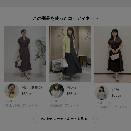
この商品を使った
MUTSUKO
Miwa
とも
163cm
155cm
165cm
UNTITLED
UNTITLED
UNTITLED
熊谷八木橋 アンタイトル
銀座松屋 アンタイトル
立川伊勢
その他のコーディネートを見る