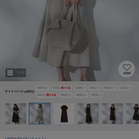
2
/
23
1410
00(XS)
×
01(S)
残り
1
点
02(M)
×
03(L)
×
04(2LT)
×
42(2L)
×
ライトベージュ(051)
44(3L)
残り
2
点
46(4L)
×
48(5L)
×
50(6L)
×
UNTITLED
(アンタイトル)