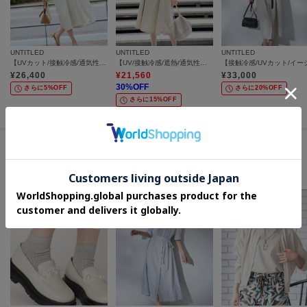
UNTITLED
UNTITLED
UNTITLED
【UVカット/接触冷感/通気性】エアリークールワンピース
【UV/接触冷感/遮熱/通気性】スラブバンドカラーワンピース
¥
26,400
¥
21,560
¥
33,000
30
%OFF
さらに5%OFF
さらに20%OFF
さらに15%OFF
この商品を見た人はコチラの商品も
チェックしています