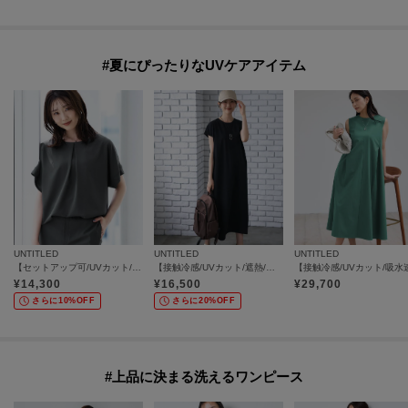
#夏にぴったりなUVケアアイテム
UNTITLED
UNTITLED
UNTITLED
【セットアップ可/UVカット/前後2WAY】リラクシーフレンチスリーブブラウス
【接触冷感/UVカット/遮熱/抗菌防臭】ライトプレーティングワンピース
¥
14,300
¥
16,500
¥
29,700
さらに10%OFF
さらに20%OFF
#上品に決まる洗えるワンピース