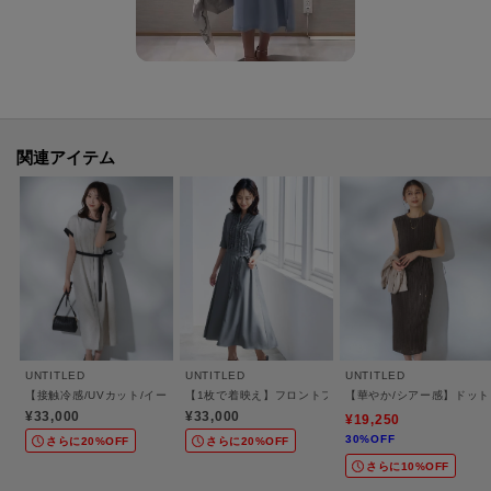
モデル情報：身長168cm B83 W60 H85 着用サイズ：02（M）
関連アイテム
UNTITLED
UNTITLED
UNTITLED
【接触冷感/UVカット/イージーケア】配色ラインワンピース
【1枚で着映え】フロントフリルワンピース
【華やか/シアー感】ドッ
¥33,000
¥33,000
¥19,250
30%OFF
さらに20%OFF
さらに20%OFF
さらに10%OFF