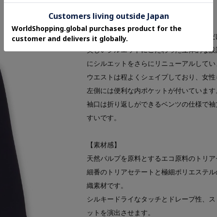
Features
【デザイン】
スーツ・セットアップとしても着用いただ
美しいシルエットにこだわった立体的な設
にシルエットをさらにリニューアルしてい
ウエストは程よくシェイプしており、女性
左側には便利な内ポケットが付いています
袖口は折り返しができるベンツの仕様で袖
すいです。
【素材感】
天然パルプを原料とするエコ原料のトリア
細番のトリアセテートと極細ポリエステル
織素材です。
シルキードライなタッチとドレープ性、ス
ットを演出させます。