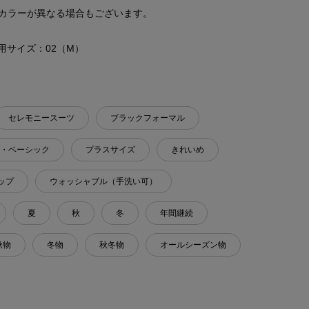
カラーが異なる場合もございます。
 着用サイズ：02（M）
セレモニースーツ
ブラックフォーマル
・ベーシック
プラスサイズ
きれいめ
ップ
ウォッシャブル（手洗い可）
夏
秋
冬
年間継続
秋物
冬物
秋冬物
オールシーズン物