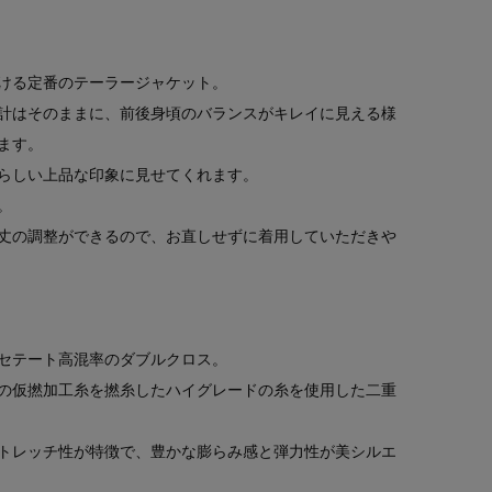
ける定番のテーラージャケット。
計はそのままに、前後身頃のバランスがキレイに見える様
ます。
らしい上品な印象に見せてくれます。
。
丈の調整ができるので、お直しせずに着用していただきや
セテート高混率のダブルクロス。
の仮撚加工糸を撚糸したハイグレードの糸を使用した二重
トレッチ性が特徴で、豊かな膨らみ感と弾力性が美シルエ