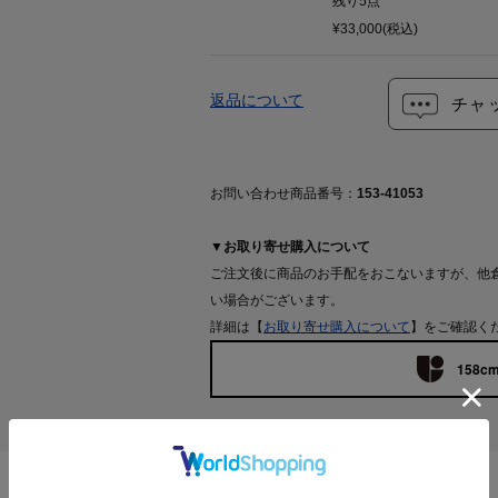
残り
5
点
¥33,000(税込)
返品について
チャ
お問い合わせ商品番号：
153-41053
▼お取り寄せ購入について
ご注文後に商品のお手配をおこないますが、他
い場合がございます。
詳細は【
お取り寄せ購入について
】をご確認く
158cm