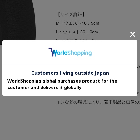
【サイズ詳細】
M：ウエスト46．5cm
L：ウエスト50．0cm
LL：ウエスト54．0cm
※出来上がり寸法を表示しております
※サイズ詳細の寸法には多少の差異がござ
※照明の関係により、実際よりも色味が違
ォンなどの環境により、若干製品と画像の