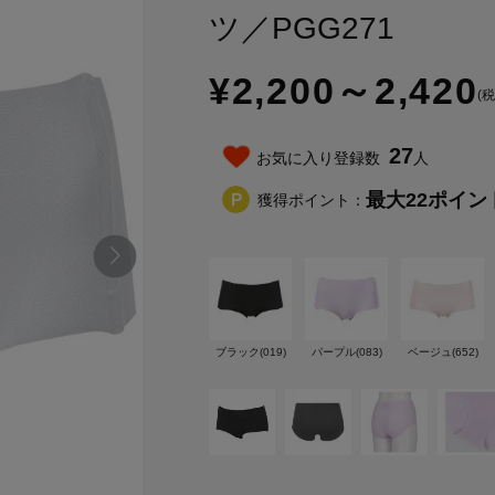
ツ／PGG271
¥2,200
～
2,420
(
27
お気に入り登録数
人
最大
22
ポイン
獲得ポイント：
ブラック(019)
パープル(083)
ベージュ(652)