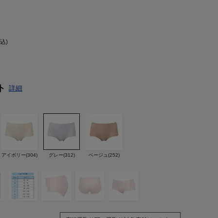
税込)
ト
詳細
アイボリー(304)
グレー(312)
ベージュ(252)