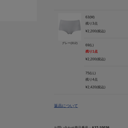
63(M)
残り
3
点
¥2,200(税込)
グレー(312)
69(L)
残り
1
点
¥2,200(税込)
75(LL)
残り
4
点
¥2,420(税込)
返品について
お問い合わせ商品番号：
A27-10036