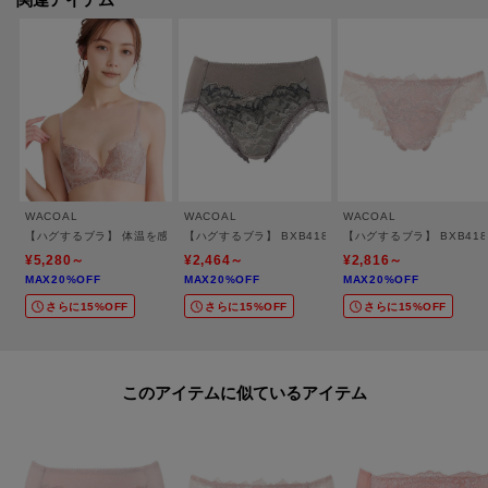
WACOAL
WACOAL
WACOAL
【ハグするブラ】 体温を感知してカラダになじむ 谷間メイク／BXB418
【ハグするブラ】 BXB418とペア ショーツ／PXB218
【ハグするブラ】 BXB41
¥5,280～
¥2,464～
¥2,816～
MAX20%OFF
MAX20%OFF
MAX20%OFF
さらに15%OFF
さらに15%OFF
さらに15%OFF
このアイテムに似ているアイテム