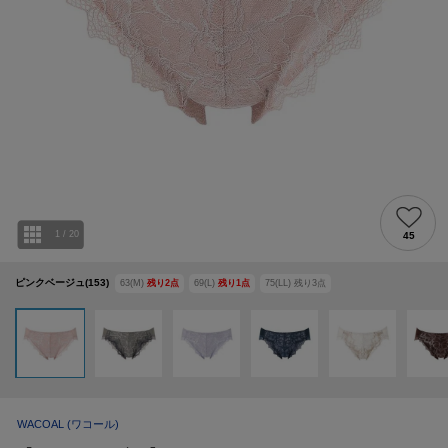
1
/
20
45
ピンクベージュ(153)
63(M)
残り
2
点
69(L)
残り
1
点
75(LL)
残り
3
点
WACOAL
(ワコール)