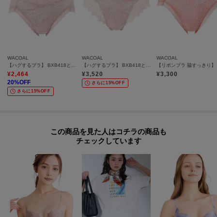
WACOAL
WACOAL
WACOAL
【ハグするブラ】 BXB418とペア ショーツ／PXB218
【ハグするブラ】 BXB418とペア Tバックショーツ／PXB418
¥
2,464
¥
3,520
¥
3,300
20
%OFF
さらに15%OFF
さらに15%OFF
この商品を見た人はコチラの商品も
チェックしています