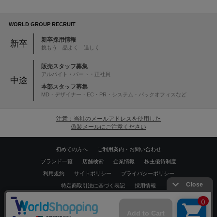
WORLD GROUP RECRUIT
新卒採用情報
新卒
挑もう 品よく 逞しく
販売スタッフ募集
アルバイト・パート・正社員
中途
本部スタッフ募集
MD・デザイナー・EC・PR・システム・バックオフィスなど
注意：当社のメールアドレスを使用した
偽装メールにご注意ください
初めての方へ
ご利用案内・お問い合わせ
ブランド一覧
店舗検索
企業情報
株主優待制度
利用規約
サイトポリシー
プライバシーポリシー
特定商取引法に基づく表記
採用情報
Copyrights © WORLD CO.,LTD. All rights reserved.