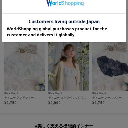
¥
2,267
20
%OFF
60
%OFF
35
%OFF
さらに5%OFF
さらに10%OFF
さらに10%OFF
#上品な華やかレースランジェリー
Risa Magli
Risa Magli
Risa Magli
ティニー フレアショーツ
ティニー カップ付マキシワンピース
ティニー レースショーツ
¥
2,750
¥
9,900
¥
2,750
#美しく支える機能的インナー