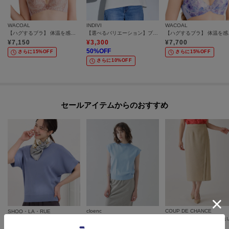
WACOAL
INDIVI
WACOAL
【ハグするブラ】 体温を感知してカラダになじむ 谷間メイク／BXB418
【選べるバリエーション】プリントTシャツ
【ハグするブラ
¥
7,150
¥
3,300
¥
7,700
50
%OFF
さらに15%OFF
さらに15%OFF
さらに10%OFF
セールアイテムからのおすすめ
cloenc
COUP DE CHANCE
SHOO・LA・RUE
【ひんやり／マシンウォッシュ】フレンチスリーブニット
【毎日洗える/ひんやり/UV】二の腕隠れる さらっとドルマン半袖ニット
¥
5,544
¥
7,920