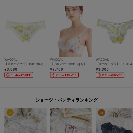
WACOAL
WACOAL
WACOAL
【重力ケアブラ】 BXB194とペア ショーツ／PXB194
【リボンブラ 脇すっきり】 脇高設計 着やせシルエット／BXB443
¥
3,080
¥
7,700
¥
3,300
さらに15%OFF
さらに15%OFF
さらに15%OFF
ショーツ・パンティランキング