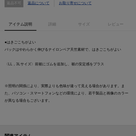
返品不可
返品について
お取り寄せについて
アイテム説明
詳細
サイズ
レビュー
●はきごこちがよい
バックはやわらかく伸びるナイロンベア天竺素材で、はきごこちがよい
〈LL，3Lサイズ〉前裾にゴムを追加し、裾の安定感をプラス
※照明の関係により、実際よりも色味が違って見える場合があります。ま
た、パソコン・スマートフォンなどの環境により、若干製品と画像のカラー
が異なる場合もございます。
関連アイテム