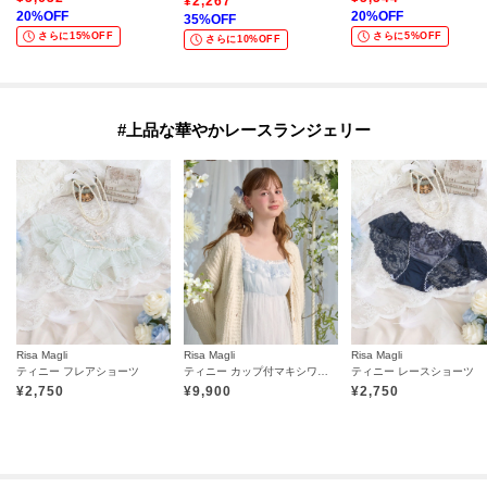
¥
2,267
20
%OFF
20
%OFF
35
%OFF
さらに15%OFF
さらに5%OFF
さらに10%OFF
#上品な華やかレースランジェリー
Risa Magli
Risa Magli
Risa Magli
ティニー フレアショーツ
ティニー カップ付マキシワンピース
ティニー レースショーツ
¥
2,750
¥
9,900
¥
2,750