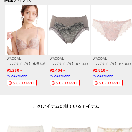
WACOAL
WACOAL
WACOAL
【ハグするブラ】 体温を感知してカラダになじむ 谷間メイク／BXB418
【ハグするブラ】 BXB418とペア ショーツ／PXB218
【ハグするブラ】 BXB41
¥5,280～
¥2,464～
¥2,816～
MAX20%OFF
MAX20%OFF
MAX20%OFF
さらに15%OFF
さらに15%OFF
さらに15%OFF
このアイテムに似ているアイテム