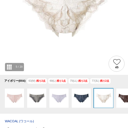
5
/
20
45
アイボリー(004)
63(M)
残り
2
点
69(L)
残り
1
点
75(LL)
残り
2
点
77(3L)
残り
2
点
WACOAL
(ワコール)