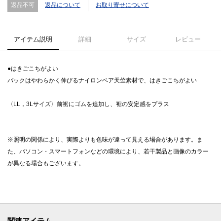
返品不可
返品について
お取り寄せについて
アイテム説明
詳細
サイズ
レビュー
●はきごこちがよい
バックはやわらかく伸びるナイロンベア天竺素材で、はきごこちがよい
〈LL，3Lサイズ〉前裾にゴムを追加し、裾の安定感をプラス
※照明の関係により、実際よりも色味が違って見える場合があります。ま
た、パソコン・スマートフォンなどの環境により、若干製品と画像のカラー
が異なる場合もございます。
関連アイテム