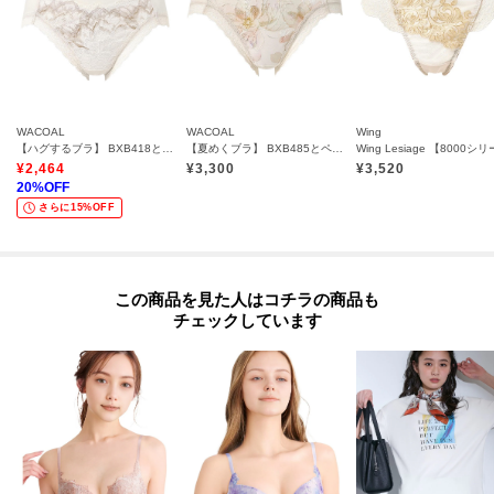
WACOAL
WACOAL
Wing
【ハグするブラ】 BXB418とペア ショーツ／PXB218
【夏めくブラ】 BXB485とペア ショーツ／PXB185
¥
2,464
¥
3,300
¥
3,520
20
%OFF
さらに15%OFF
この商品を見た人はコチラの商品も
チェックしています