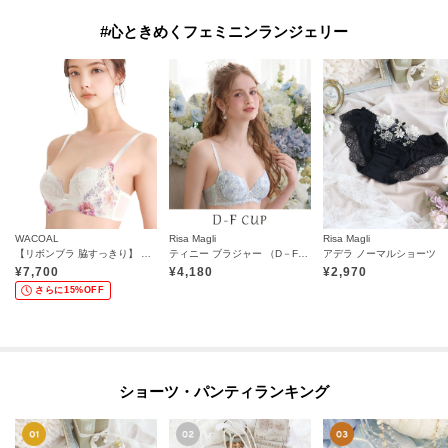
#心ときめくフェミニンランジェリー
WACOAL
Risa Magli
Risa Magli
【リボンブラ 脇すっきり】 脇高設計 着やせシルエット／BXB443
ティニー ブラジャー （D－F） ＜Sweet Rich（スウィートリッチ）＞
アデラ ノーマルショーツ
¥
7,700
¥
4,180
¥
2,970
さらに15%OFF
ショーツ・パンティランキング