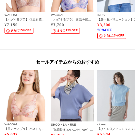
WACOAL
WACOAL
INDIVI
【ハグするブラ】 体温を感知してカラダになじむ 谷間メイク／BXB418
【ハグするブラ】 体温を感知してカラダになじむ ブラジャー／BXB478
¥
7,150
¥
7,700
¥
3,300
50
%OFF
さらに15%OFF
さらに15%OFF
さらに10%OFF
セールアイテムからのおすすめ
WACOAL
cloenc
SHOO・LA・RUE
【重力ケアブラ】 バストを重力から守る ノンワイヤーブラ／BXB194
【毎日洗える/ひんやり/UV】二の腕隠れる さらっとドルマン半袖ニット
¥
5,632
¥
5,544