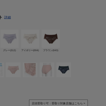
ト
詳細
グレー(312)
アイボリー(004)
ブラウン(043)
店頭受取り可：
受取り対象店舗はこちら >