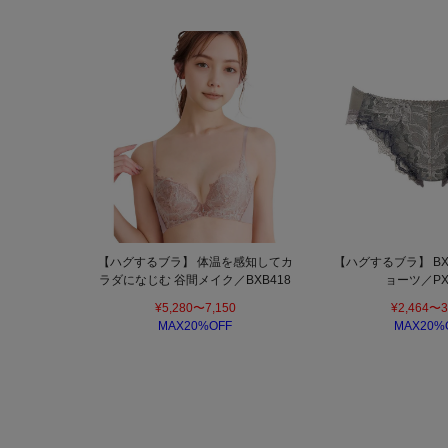
【ハグするブラ】 体温を感知してカ
【ハグするブラ】 BX
ラダになじむ 谷間メイク／BXB418
ョーツ／PX
¥5,280〜7,150
¥2,464〜3
MAX20%OFF
MAX20%