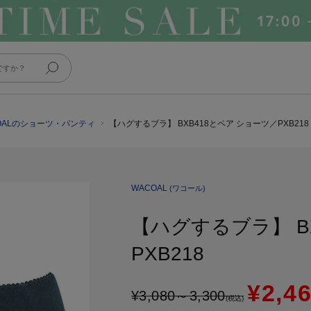
OALのショーツ・パンティ
【ハグするブラ】 BXB418とペア ショーツ／PXB218
WACOAL
(ワコール)
【ハグするブラ】 B
PXB218
¥2,4
¥
3,080
～
3,300
(税込)