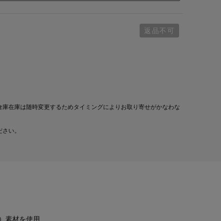
返品不可
倉庫在庫は随時変更するためタイミングによりお取り寄せがかなわな
ださい。
）素材を使用