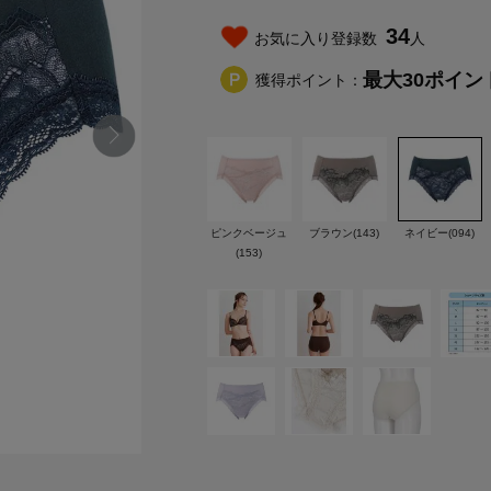
34
お気に入り登録数
人
最大
30
ポイン
獲得ポイント：
ピンクベージュ
ブラウン(143)
ネイビー(094)
(153)