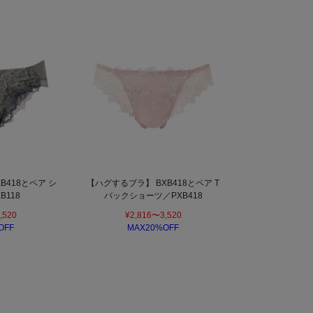
B418とペア シ
【ハグするブラ】 BXB418とペア T
B118
バックショーツ／PXB418
,520
¥2,816〜3,520
OFF
MAX20%OFF