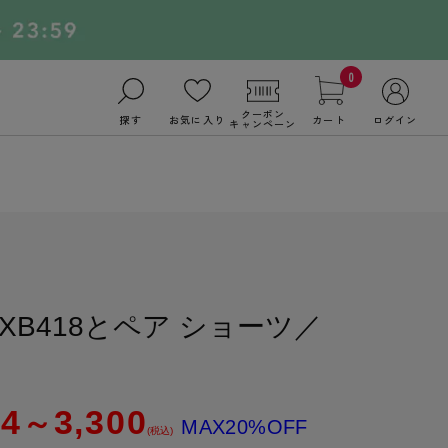
0
クーポン
探す
お気に入り
カート
ログイン
キャンペーン
XB418とペア ショーツ／
64
3,300
～
MAX20%OFF
(税込)